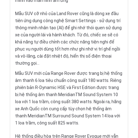
minh vào màn hình ảm ứng
Mẫu SUV cỡ nhỏ của Land Rover cũng là dòng xe đầu
tiên ứng dụng công nghệ Smart Settings - sử dụng trí
thông minh nhân tạo (AI) để ghi nhớ thói quen sử dụng
xe của người lái và hành khách. Từ đó, chiếc xe sẽ có
khả năng tự điều chỉnh các chức năng tiện nghi để
phục vụ người dùng tốt hơn như ghi nhớ vị trí ghế ngồi
và vô-lăng, cài đặt nhiệt độ, hiển thị số điện thoại
thường gọi...
Mẫu SUV
mới của Range Rover được trang bị hệ thống
âm thanh 6 loa tiêu chuẩn công suất 180 watts. Riêng
phiên bản R-Dynamic HSE và First Edition được trang
bị hệ thống âm thanh MeridianTM Sound System 10
loa với 1 loa trầm, công suất 380 watts. Ngoài ra, hãng
xe Anh Quốc còn cung cấp tùy chọn hệ thống âm
thanh MeridianTM Surround Sound System 14 loa với
1 loa trầm, công suất 825 watts.
Hệ thống điều hòa trên Range Rover Evoque mới vẫn