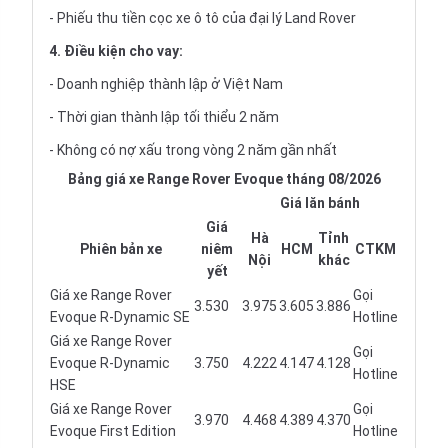
- Phiếu thu tiền cọc xe ô tô của đại lý Land Rover
4. Điều kiện cho vay:
- Doanh nghiệp thành lập ở Việt Nam
- Thời gian thành lập tối thiểu 2 năm
- Không có nợ xấu trong vòng 2 năm gần nhất
Bảng giá xe Range Rover Evoque tháng 08/2026
Giá lăn bánh
Giá
Hà
Tỉnh
Phiên bản xe
niêm
HCM
CTKM
Nội
khác
yết
Giá xe Range Rover
Gọi
3.530
3.975
3.605
3.886
Evoque R-Dynamic SE
Hotline
Giá xe Range Rover
Gọi
Evoque R-Dynamic
3.750
4.222
4.147
4.128
Hotline
HSE
Giá xe Range Rover
Gọi
3.970
4.468
4.389
4.370
Evoque First Edition
Hotline