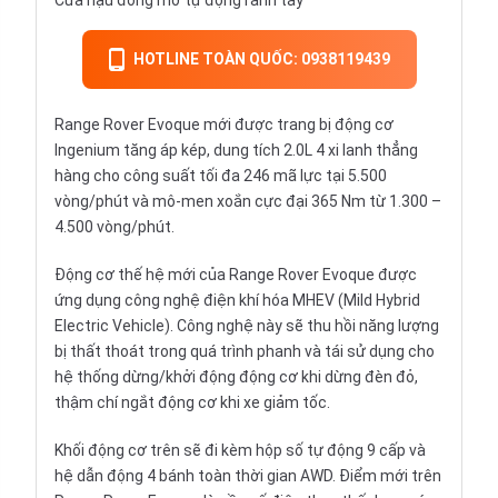
Cửa hậu đóng mở tự động rảnh tay
HOTLINE TOÀN QUỐC: 0938119439
Range Rover Evoque mới được trang bị động cơ
Ingenium tăng áp kép, dung tích 2.0L 4 xi lanh thẳng
hàng cho công suất tối đa 246 mã lực tại 5.500
vòng/phút và mô-men xoắn cực đại 365 Nm từ 1.300 –
4.500 vòng/phút.
Động cơ thế hệ mới của Range Rover Evoque được
ứng dụng công nghệ điện khí hóa MHEV (Mild Hybrid
Electric Vehicle). Công nghệ này sẽ thu hồi năng lượng
bị thất thoát trong quá trình phanh và tái sử dụng cho
hệ thống dừng/khởi động động cơ khi dừng đèn đỏ,
thậm chí ngắt động cơ khi xe giảm tốc.
Khối động cơ trên sẽ đi kèm hộp số tự động 9 cấp và
hệ dẫn động 4 bánh toàn thời gian AWD. Điểm mới trên