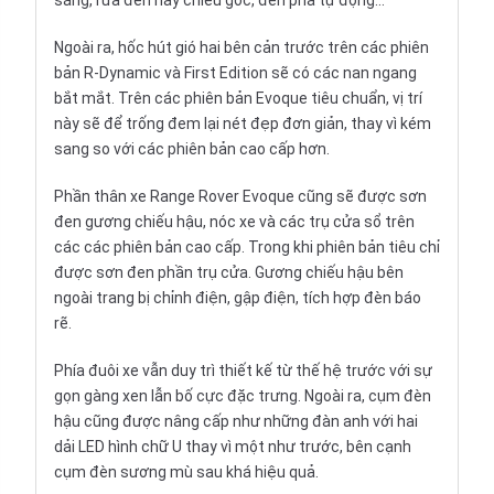
sáng, rửa đèn hay chiếu góc, đèn pha tự động…
Ngoài ra, hốc hút gió hai bên cản trước trên các phiên
bản R-Dynamic và First Edition sẽ có các nan ngang
bắt mắt. Trên các phiên bản Evoque tiêu chuẩn, vị trí
này sẽ để trống đem lại nét đẹp đơn giản, thay vì kém
sang so với các phiên bản cao cấp hơn.
Phần thân xe Range Rover Evoque cũng sẽ được sơn
đen gương chiếu hậu, nóc xe và các trụ cửa sổ trên
các các phiên bản cao cấp. Trong khi phiên bản tiêu chỉ
được sơn đen phần trụ cửa. Gương chiếu hậu bên
ngoài trang bị chỉnh điện, gập điện, tích hợp đèn báo
rẽ.
Phía đuôi xe vẫn duy trì thiết kế từ thế hệ trước với sự
gọn gàng xen lẫn bố cực đặc trưng. Ngoài ra, cụm đèn
hậu cũng được nâng cấp như những đàn anh với hai
dải LED hình chữ U thay vì một như trước, bên cạnh
cụm đèn sương mù sau khá hiệu quả.