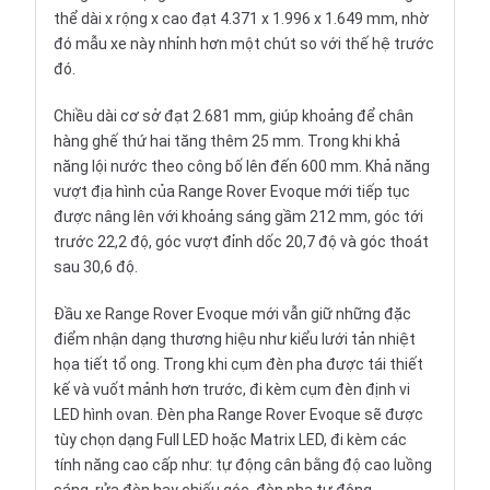
thể dài x rộng x cao đạt 4.371 x 1.996 x 1.649 mm, nhờ
đó mẫu xe này nhỉnh hơn một chút so với thế hệ trước
đó.
Chiều dài cơ sở đạt 2.681 mm, giúp khoảng để chân
hàng ghế thứ hai tăng thêm 25 mm. Trong khi khả
năng lội nước theo công bố lên đến 600 mm. Khả năng
vượt địa hình của Range Rover Evoque mới tiếp tục
được nâng lên với khoảng sáng gầm 212 mm, góc tới
trước 22,2 độ, góc vượt đỉnh dốc 20,7 độ và góc thoát
sau 30,6 độ.
Đầu xe Range Rover Evoque mới vẫn giữ những đặc
điểm nhận dạng thương hiệu như kiểu lưới tản nhiệt
họa tiết tổ ong. Trong khi cụm đèn pha được tái thiết
kế và vuốt mảnh hơn trước, đi kèm cụm đèn định vi
LED hình ovan. Đèn pha Range Rover Evoque sẽ được
tùy chọn dạng Full LED hoặc Matrix LED, đi kèm các
tính năng cao cấp như: tự động cân bằng độ cao luồng