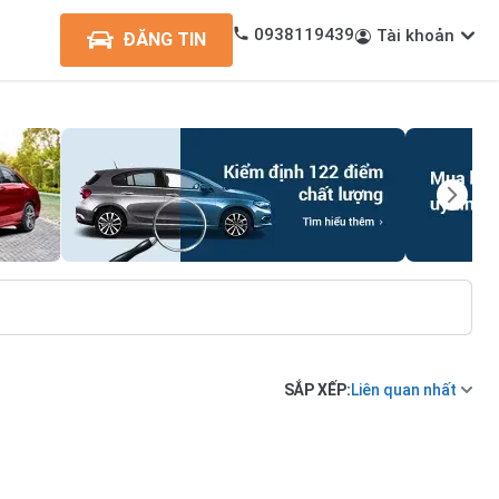
0938119439
Tài khoản
ĐĂNG TIN
SẮP XẾP:
Liên quan nhất