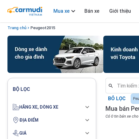
Mua xe
Bán xe
Giới thiệu
Trang chủ
Peugeot
2015
BỘ LỌC
BỎ LỌC
Peu
HÃNG XE, DÒNG XE
Mua bán Pe
Có 0 tin bán xe ch
ĐỊA ĐIỂM
GIÁ