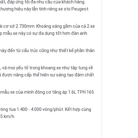
ất, đáp ứng tối đa nhu cầu của khách hàng.
hương hiệu này lẫn tính riêng xe oto Peugeot
 dài cơ sở 2.730mm. Khoảng sáng gầm của cả 2 xe
úp mẫu xe này có sự đa dụng tốt hơn đàn anh
này đến từ cấu trúc cũng như thiết kế phần thân
, và mọi yếu tố trong khoang xe như tập tung về
 đã được nâng cấp thể hiện sự sáng tạo đậm chất
o mẫu xe của mình động cơ tăng áp 1.6L TPH 165
òng tua 1.400 - 4.000 vòng/phút. Kết hợp cùng
05 km/h.