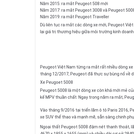
Năm 2015: ra mắt Peugeot 508 mới
Năm 2017: ra mắt Peugeot 3008 và Peugeot 500
Năm 2019: ra mắt Peugeot Traveller
Dù liên tục ra mắt các dòng xe mới, Peugeot Việ
lại giá trị thương hiệu giữa môi trường kinh doan
Peugeot Việt Nam từng ra mắt rất nhiều dòng xe t
tháng 12/2017, Peugeot đã thực sự bùng nổ về 
Xe Peugoet 5008
Peugeot 5008 là một dòng xe còn khá mới mẻ của
kế MPV thuần chất. Ngay trong năm ra mắt, Peug
Vào tháng 9/2016 tại triển lãm ô tô Paris 2016, P
xe SUV thể thao và mạnh mẽ, sẵn sàng chinh phụ
Ngoại thất Peugeot 5008 đậm nét thanh thoát, lã
4670 x 1855 x 1655 (mm) và chiều dài cơ sở 284