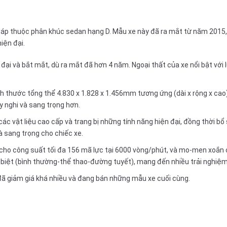
háp thuộc phân khúc
sedan hạng D
. Mẫu xe này đã ra mắt từ năm 2015
iện đại.
i và bắt mắt, dù ra mắt đã hơn 4 năm. Ngoại thất của xe nổi bật với lư
h thước tổng thể 4.830 x 1.828 x 1.456mm tương ứng (dài x rộng x cao)
 nghi và sang trọng hơn.
các vật liệu cao cấp và trang bị những tính năng hiện đại, đồng thời 
à sang trọng cho chiếc xe.
cho công suất tối đa 156 mã lực tại 6000 vòng/phút, và mo-men xoắn 
g biệt (bình thường-thể thao-đường tuyết), mang đến nhiều trải nghiệm t
đã giảm giá khá nhiều và đang bán những mẫu xe cuối cùng.