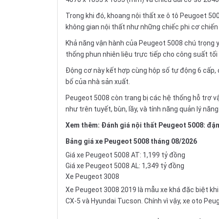
Trong khi đó, khoang nội thất xe ô tô Peugoet 5
không gian nội thất như những chiếc phi cơ chiến
Khả năng vận hành của Peugeot 5008 chú trọng yếu
thống phun nhiên liệu trực tiếp cho công suất t
Động cơ này kết hợp cùng hộp số tự động 6 cấp, đ
bố của nhà sản xuất.
Peugeot 5008 còn trang bị các hệ thống hỗ trợ vậ
như trên tuyết, bùn, lầy, và tính năng quản lý nă
Xem thêm:
Đánh giá nội thất Peugeot 5008: đậ
Bảng giá xe Peugeot 5008 tháng 08/2026
Giá xe Peugeot 5008 AT: 1,199 tỷ đồng
Giá xe Peugeot 5008 AL: 1,349 tỷ đồng
Xe Peugeot 3008
Xe Peugeot 3008 2019 là mẫu xe khá đặc biệt khi 
CX-5
và
Hyundai Tucson
. Chính vì vậy, xe oto P