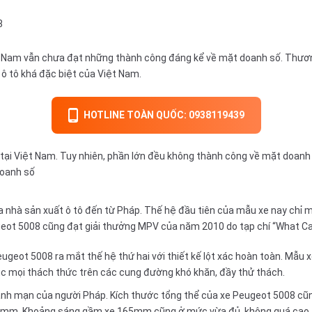
8
t Nam vẫn chưa đạt những thành công đáng kể về mặt doanh số. Thương 
h ô tô khá đặc biệt của Việt Nam.
HOTLINE TOÀN QUỐC: 0938119439
ại Việt Nam. Tuy nhiên, phần lớn đều không thành công về mặt doanh s
doanh số
 nhà sản xuất ô tô đến từ Pháp. Thế hệ đầu tiên của mẫu xe nay chỉ 
eot 5008 cũng đạt giải thưởng MPV của năm 2010 do tạp chí “What Ca
eugeot 5008 ra mắt thế hệ thứ hai với thiết kế lột xác hoàn toàn. Mẫu 
c mọi thách thức trên các cung đường khó khăn, đầy thử thách.
nh mạn của người Pháp. Kích thước tổng thể của xe Peugeot 5008 cũng 
0mm. Khoảng sáng gầm xe 165mm cũng ở mức vừa đủ, không quá cao, tuy