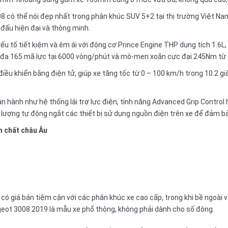
008 có thể nói đẹp nhất trong phân khúc SUV 5+2 tại thị trường Việt N
 đấu hiện đại và thông minh.
 tố tiết kiệm và êm ái với động cơ Prince Engine THP dung tích 1.6L, 
ối đa 165 mã lực tại 6000 vòng/phút và mô-men xoắn cực đại 245Nm từ
iều khiển bằng điện tử, giúp xe tăng tốc từ 0 – 100 km/h trong 10.2 gi
n hành như hệ thống lái trợ lực điện, tính năng Advanced Grip Control
ng lượng tự động ngắt các thiết bị sử dụng nguồn điện trên xe để đảm b
m chất châu Âu
có giá bán tiệm cận với các phân khúc xe cao cấp, trong khi bề ngoài v
eugeot 3008 2019 là mẫu xe phổ thông, không phải dành cho số đông.