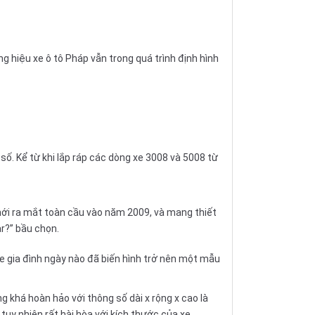
hiệu xe ô tô Pháp vẫn trong quá trình định hình
ố. Kể từ khi lắp ráp các dòng xe 3008 và 5008 từ
mới ra mắt toàn cầu vào năm 2009, và mang thiết
r?” bầu chọn.
xe gia đình ngày nào đã biến hình trở nên một mẫu
khá hoàn hảo với thông số dài x rộng x cao là
 nhiên rất hài hòa với kích thước của xe.