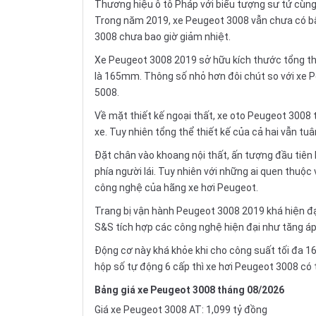
Thương hiệu ô tô Pháp với biểu tượng sư tử cùng
Trong năm 2019, xe Peugeot 3008 vẫn chưa có bất
3008 chưa bao giờ giảm nhiệt.
Xe Peugeot 3008 2019 sở hữu kích thước tổng thể
là 165mm. Thông số nhỏ hơn đôi chút so với xe P
5008.
Về mặt thiết kế ngoại thất,
xe oto
Peugeot 3008 tr
xe. Tuy nhiên tổng thể thiết kế của cả hai vẫn tu
Đặt chân vào khoang nội thất, ấn tượng đầu tiên 
phía người lái. Tuy nhiên với những ai quen thu
công nghệ của hãng xe hơi Peugeot.
Trang bị vận hành Peugeot 3008 2019 khá hiện đạ
S&S tích hợp các công nghệ hiện đại như tăng áp
Động cơ này khá khỏe khi cho công suất tối đa 1
hộp số tự động 6 cấp thì xe hơi Peugeot 3008 có 
Bảng giá xe Peugeot 3008 tháng 08/2026
Giá xe Peugeot 3008 AT: 1,099 tỷ đồng