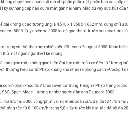
 không chạy theo doanh số mà chỉ phân phối một phiên bản cao cấp nh
 kỳ sự nâng cấp nào dù ra mắt gần hai năm. Mặc dù vậy sức hút của t
 dài x rộng x cao tương ứng là 4.510 x 1.850 x 1.662 mm, cùng chiều
eugeot 5008. Tuy nhiên xe 3008 lại có góc thoát trước sau cao hơn gi
ẻ trung và thể thao hơn nhiều nếu đặt cạnh Peugeot 5008. Khác biệt 
ân thủ một ngôn ngữ thiết kế chung.
là cảm giác một không gian hiện đại tựa một mẫu xe đến từ “tương lai”
ộc với thương hiêu sư tử Pháp, không khó nhận ra phong cách i-Cockpit
i so với phân khúc SUV Crossover cỡ trung. Hãng xe Pháp trang bị ch
, S&S, Sport Mode... tương tự như người đàn anh Peugeot 5008.
65 mã lực tại 6.000 vòng/phút và mô-men xoắn cực đại đạt 245Nm tại v
thể tăng tốc từ 0-100km/h trong 9,8 giây trước khi đạt tốc độ tối đa 2