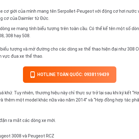
xe cơ giới của mình mang tên Serpollet-Peugeot với động cơ hơi nước
g cơ của Daimler từ Đức.
 dòng xe mang tính biểu tượng trên toàn cầu. Có thể kể tên một số d
8, 308 hay 508.
 biểu tượng và mở đường cho các dòng xe thể thao hiện đại như 308 C
h vực đua xe thể thao.
HOTLINE TOÀN QUỐC: 0938119439
á khứ. Tuy nhiên, thương hiệu này chỉ thực sự trở lại sau khi ký kết 
à thêm một model khác nữa vào năm 2014” và “Hợp đồng hợp tác phân 
 đặn ra mắt các dòng xe mới.
eugeot 3008 và Peugeot RCZ