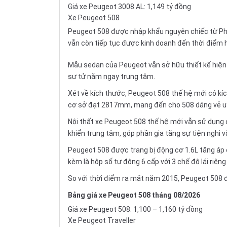
Giá xe Peugeot 3008 AL: 1,149 tỷ đồng
Xe Peugeot 508
Peugeot 508 được
nhập khẩu
nguyên chiếc từ P
vẫn còn tiếp tục được kinh doanh đến thời điểm h
Mẫu sedan của Peugeot vẫn sở hữu thiết kế hiện đạ
sư tử nằm ngay trung tâm.
Xét về kích thước, Peugeot 508 thế hệ mới có kíc
cơ sở đạt 2817mm, mang đến cho 508 dáng vẻ uy
Nội thất xe Peugeot 508 thế hệ mới vẫn sử dụng 
khiển trung tâm, góp phần gia tăng sự tiện nghi v
Peugeot 508 được trang bị động cơ 1.6L tăng áp 
kèm là hộp số tự động 6 cấp với 3 chế độ lái riên
So với thời điểm ra mắt năm 2015, Peugeot 508 
Bảng giá xe Peugeot 508 tháng 08/2026
Giá xe Peugeot 508: 1,100 – 1,160 tỷ đồng
Xe Peugeot Traveller