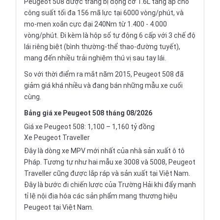
Peugeot 508 được trang bị động cơ 1.6L tăng áp cho
công suất tối đa 156 mã lực tại 6000 vòng/phút, và
mo-men xoắn cực đại 240Nm từ 1.400 - 4.000
vòng/phút. Đi kèm là hộp số tự động 6 cấp với 3 chế độ
lái riêng biệt (bình thường-thể thao-đường tuyết),
mang đến nhiều trải nghiệm thú vị sau tay lái.
So với thời điểm ra mắt năm 2015, Peugeot 508 đã
giảm giá khá nhiều và đang bán những mẫu xe cuối
cùng.
Bảng giá xe Peugeot 508 tháng 08/2026
Giá xe Peugeot 508: 1,100 – 1,160 tỷ đồng
Xe Peugeot Traveller
Đây là dòng
xe MPV
mới nhất của nhà sản xuất ô tô
Pháp. Tương tự như hai mẫu xe 3008 và 5008, Peugeot
Traveller cũng được lắp ráp và sản xuất tại Việt Nam.
Đây là bước đi chiến lược của Trường Hải khi đẩy mạnh
tỉ lệ nội địa hóa các sản phẩm mang thương hiệu
Peugeot tại Việt Nam.