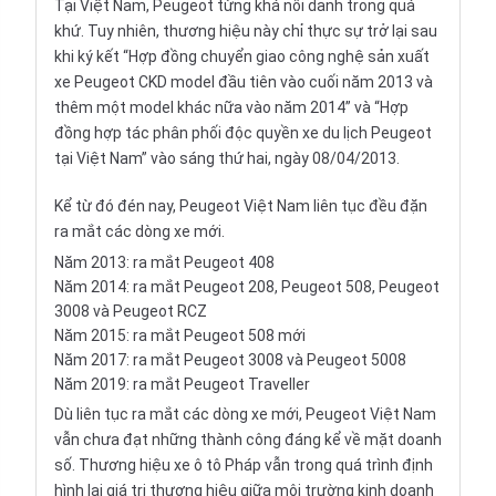
Tại Việt Nam, Peugeot từng khá nổi danh trong quá
khứ. Tuy nhiên, thương hiệu này chỉ thực sự trở lại sau
khi ký kết “Hợp đồng chuyển giao công nghệ sản xuất
xe Peugeot CKD model đầu tiên vào cuối năm 2013 và
thêm một model khác nữa vào năm 2014” và “Hợp
đồng hợp tác phân phối độc quyền xe du lịch Peugeot
tại Việt Nam” vào sáng thứ hai, ngày 08/04/2013.
Kể từ đó đén nay, Peugeot Việt Nam liên tục đều đặn
ra mắt các dòng xe mới.
Năm 2013: ra mắt Peugeot 408
Năm 2014: ra mắt Peugeot 208, Peugeot 508, Peugeot
3008 và Peugeot RCZ
Năm 2015: ra mắt Peugeot 508 mới
Năm 2017: ra mắt Peugeot 3008 và Peugeot 5008
Năm 2019: ra mắt Peugeot Traveller
Dù liên tục ra mắt các dòng xe mới, Peugeot Việt Nam
vẫn chưa đạt những thành công đáng kể về mặt doanh
số. Thương hiệu xe ô tô Pháp vẫn trong quá trình định
hình lại giá trị thương hiệu giữa môi trường kinh doanh