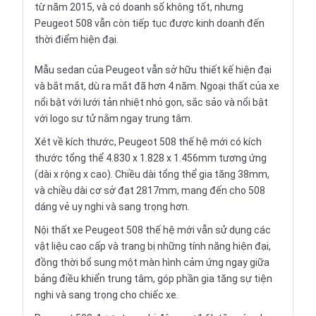
từ năm 2015, và có doanh số không tốt, nhưng
Peugeot 508 vẫn còn tiếp tục được kinh doanh đến
thời điểm hiện đại.
Mẫu sedan của Peugeot vẫn sở hữu thiết kế hiện đại
và bắt mắt, dù ra mắt đã hơn 4 năm. Ngoại thất của xe
nổi bật với lưới tản nhiệt nhỏ gọn, sắc sảo và nổi bật
với logo sư tử nằm ngay trung tâm.
Xét về kích thước, Peugeot 508 thế hệ mới có kích
thước tổng thể 4.830 x 1.828 x 1.456mm tương ứng
(dài x rộng x cao). Chiều dài tổng thể gia tăng 38mm,
và chiều dài cơ sở đạt 2817mm, mang đến cho 508
dáng vẻ uy nghi và sang trọng hơn.
Nội thất xe Peugeot 508 thế hệ mới vẫn sử dụng các
vật liệu cao cấp và trang bị những tính năng hiện đại,
đồng thời bổ sung một màn hình cảm ứng ngay giữa
bảng điều khiển trung tâm, góp phần gia tăng sự tiện
nghi và sang trọng cho chiếc xe.