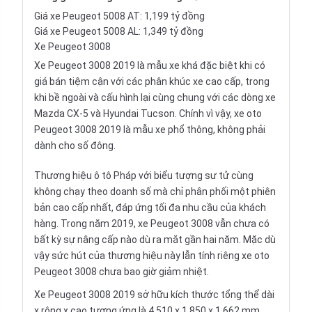
Giá xe Peugeot 5008 AT: 1,199 tỷ đồng
Giá xe Peugeot 5008 AL: 1,349 tỷ đồng
Xe Peugeot 3008
Xe Peugeot 3008 2019 là mẫu xe khá đặc biệt khi có
giá bán tiệm cận với các phân khúc xe cao cấp, trong
khi bề ngoài và cấu hình lại cùng chung với các dòng xe
Mazda CX-5
và
Hyundai Tucson
. Chính vì vậy, xe oto
Peugeot 3008 2019 là mẫu xe phổ thông, không phải
dành cho số đông.
Thương hiệu ô tô Pháp với biểu tượng sư tử cùng
không chạy theo doanh số mà chỉ phân phối một phiên
bản cao cấp nhất, đáp ứng tối đa nhu cầu của khách
hàng. Trong năm 2019, xe Peugeot 3008 vẫn chưa có
bất kỳ sự nâng cấp nào dù ra mắt gần hai năm. Mặc dù
vậy sức hút của thương hiệu này lẫn tính riêng xe oto
Peugeot 3008 chưa bao giờ giảm nhiệt.
Xe Peugeot 3008 2019 sở hữu kích thước tổng thể dài
x rộng x cao tương ứng là 4.510 x 1.850 x 1.662 mm,