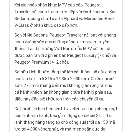
Khi gia nhập phân khúc MPV cao cấp,
Peugeot
Traveller
sẽ cạnh tranh trực tiếp với
Ford Tourneo
,
Kia
Sedona
, cũng như
Toyota Alphard
và
Mercedes-Benz
V-Class ở phân khúc cao cấp hơn.
So với Kia Sedona, Peugeot Traveller nổi bật với phong
cách vuông vức của những dòng xe mivivan truyền
thống. Tại thị trường Việt Nam, mẫu MPV cỡ lớn sẽ
được bán ra với 2 phiên bản Peugeot Luxury (7 chỗ) và
Peugeot Premium (4+2 chỗ).
Sở hữu kích thước tổng thể lớn với thông số dài x rộng
cao lần lượt là 5.315 x 1.935 x 2.030 mm. Chiều dài cơ
sở 3.275 mm mang đến một không gian rộng rãi cho
cả hành khách lẫn không gian chứa hành lý phía sau,
điều này đặc biệt hữu ích trên các chuyến đi xa.
Cả hai phiên bản Peugeot Traveller sử dụng chung một
cấu hình vận hành, bao gồm động cơ diesel 2.0L, 4 xi
lanh thẳng hàng tăng áp cho công suất tối đa 150 mã
lực tại 4.000 vòng/phút, và mô-men xoắn cực đại