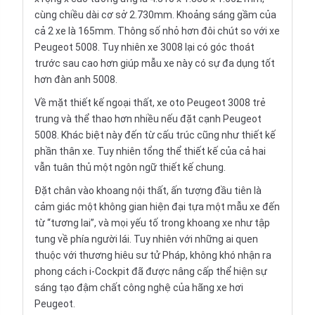
cùng chiều dài cơ sở 2.730mm. Khoảng sáng gầm của
cả 2 xe là 165mm. Thông số nhỏ hơn đôi chút so với xe
Peugeot 5008. Tuy nhiên xe 3008 lại có góc thoát
trước sau cao hơn giúp mẫu xe này có sự đa dụng tốt
hơn đàn anh 5008.
Về mặt thiết kế ngoại thất,
xe oto
Peugeot 3008 trẻ
trung và thể thao hơn nhiều nếu đặt cạnh Peugeot
5008. Khác biệt này đến từ cấu trúc cũng như thiết kế
phần thân xe. Tuy nhiên tổng thể thiết kế của cả hai
vẫn tuân thủ một ngôn ngữ thiết kế chung.
Đặt chân vào khoang nội thất, ấn tượng đầu tiên là
cảm giác một không gian hiện đại tựa một mẫu xe đến
từ “tương lai”, và mọi yếu tố trong khoang xe như tập
tung về phía người lái. Tuy nhiên với những ai quen
thuộc với thương hiêu sư tử Pháp, không khó nhận ra
phong cách i-Cockpit đã được nâng cấp thể hiện sự
sáng tạo đậm chất công nghệ của hãng xe hơi
Peugeot.