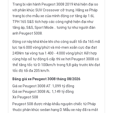
Trang bị vận hành Peugeot 3008 2019 khá hiện đại so
với phân khúc SUV Crossover cỡ trung. Hãng xe Pháp
trang bị cho mẫu xe của mình động cơ tăng áp 1.6L
TPH 165 S&S tích hợp các công nghệ hiện đại như
tăng áp, S&S, Sport Mode... tương tự như người đàn
anh Peugeot 5008.
Động cơ này khá khỏe khi cho công suất tối đa 165 mã
lực tại 6.000 vòng/phút và mô-men xoắn cực đại đạt
245Nm tại vòng tua 1.400 - 4.000 vòng/phút. Kết hợp
cùng hộp số tự động 6 cấp thì xe hơi Peugeot 3008 có
thể tăng tốc từ 0-100km/h trong 9,8 giây trước khi đạt
tốc độ tối đa 205 km/h.
Bảng giá xe Peugeot 3008 tháng 08/2026
Giá xe Peugeot 3008 AT: 1,099 tỷ đồng
Giá xe Peugeot 3008 AL: 1,149 tỷ đồng
Xe Peugeot 508
Peugeot 508 được
nhập khẩu
nguyên chiếc từ Pháp
thuộc phân khúc
sedan hạng D
. Mẫu xe này đã ra mắt