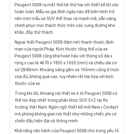
Peugeot 5008 ra mắt thế hệ thứ hai với thiết kế lột xác
hoàn toàn. Mẫu xe gia đình ngày nào đã biến hình trở
nên một mẫu xe SUV thể thao và mạnh mẽ, sẵn sàng
chinh phục mọi thách thức trên các cung đường khó
khăn, đầy thử thách.
Ngoại thất Peugeot 5008 đậm nét thanh thoát, lãnh
mạn của người Pháp. Kích thước tổng thể của xe
Peugeot 5008 cũng khá hoàn hảo với thông số dài x
rộng x cao là 4670 x 1855 x 1655 (mm) và chiều dài cơ
sở 2840mm. Khoảng sáng gầm xe 165mm cũng ở mức
vừa đủ, không quá cao, tuy nhiên rất hài hòa với kích
thước của xe.
Trong khi đó, khoang nội thất xe ô tô Peugoet 5008 có
thể nói đẹp nhất trong phân khúc SUV 5+2 tại thị
trường Việt Nam. Ngôn ngữ thiết kế mới New i-Cockpit
mô phỏng không gian nội thất như những chiếc phi cơ
chiến đấu hiện đại và thông minh.
Khả năng vận hành của Peugeot 5008 chú trọng yếu tố