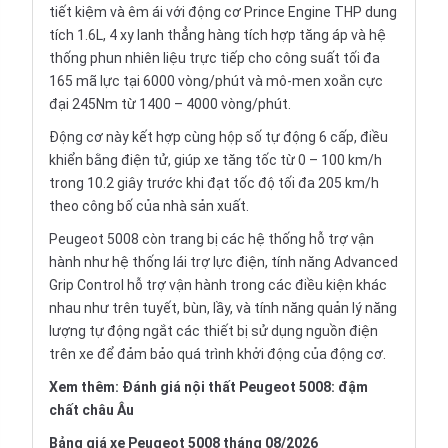
tiết kiệm và êm ái với động cơ Prince Engine THP dung
tích 1.6L, 4 xy lanh thẳng hàng tích hợp tăng áp và hệ
thống phun nhiên liệu trực tiếp cho công suất tối đa
165 mã lực tại 6000 vòng/phút và mô-men xoắn cực
đại 245Nm từ 1400 – 4000 vòng/phút.
Động cơ này kết hợp cùng hộp số tự động 6 cấp, điều
khiển bằng điện tử, giúp xe tăng tốc từ 0 – 100 km/h
trong 10.2 giây trước khi đạt tốc độ tối đa 205 km/h
theo công bố của nhà sản xuất.
Peugeot 5008 còn trang bị các hệ thống hỗ trợ vận
hành như hệ thống lái trợ lực điện, tính năng Advanced
Grip Control hỗ trợ vận hành trong các điều kiện khác
nhau như trên tuyết, bùn, lầy, và tính năng quản lý năng
lượng tự động ngắt các thiết bị sử dụng nguồn điện
trên xe để đảm bảo quá trình khởi động của động cơ.
Xem thêm:
Đánh giá nội thất Peugeot 5008: đậm
chất châu Âu
Bảng giá xe Peugeot 5008 tháng 08/2026