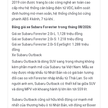
2019 còn được trang bị các công nghệ an toàn cao
cấp như hệ thống cân bằng điện tử VDC, kiểm soát
định hướng mô-men xoắn, hệ thống chống bó cứng
phanh ABS 4 kênh, 7 túi khí…
Bảng giá xe Subaru Forester trong tháng 08/2026:
Giá xe Subaru Forester 2.0i-L: 1,128 triệu đồng
Giá xe Subaru Forester 2.0i-S: 1.218 triệu đồng
Giá xe Subaru Forester 2.0i-S EyeSight: 1.288 triệu
đồng
Xe Subaru Outback
Subaru Outback là dòng
SUV
sang trọng nhưng không
kém phần mạnh mẽ của Subaru tại Việt Nam. Mẫu xe
này được nhập khẩu từ Nhật Bản và có giá bán tương
đối cao so với Forester
nhập khẩu
từ Thái Lan. So với
người anh em, Subaru Outback có thiết kế lai giữa SUV
và dòng
MPV
với khoang hành lý lớn lên tới 559 lít.
Subaru Outback cũng sở hữu khối động cơ mạnh mẽ
nhất của thương hiệu ô tô Nhật Bản, với động xơ Boxer