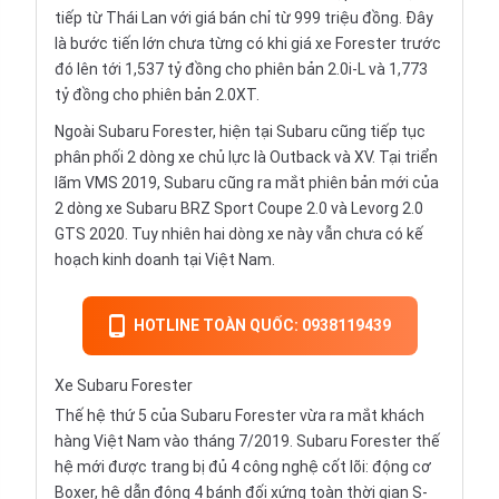
tiếp từ Thái Lan với giá bán chỉ từ 999 triệu đồng. Đây
là bước tiến lớn chưa từng có khi giá xe Forester trước
đó lên tới 1,537 tỷ đồng cho phiên bản 2.0i-L và 1,773
tỷ đồng cho phiên bản 2.0XT.
Ngoài Subaru Forester, hiện tại Subaru cũng tiếp tục
phân phối 2 dòng xe chủ lực là Outback và XV. Tại triển
lãm VMS 2019, Subaru cũng ra mắt phiên bản mới của
2 dòng xe Subaru BRZ Sport Coupe 2.0 và Levorg 2.0
GTS 2020. Tuy nhiên hai dòng xe này vẫn chưa có kế
hoạch kinh doanh tại Việt Nam.
HOTLINE TOÀN QUỐC: 0938119439
Xe Subaru Forester
Thế hệ thứ 5 của Subaru Forester vừa ra mắt khách
hàng Việt Nam vào tháng 7/2019. Subaru Forester thế
hệ mới được trang bị đủ 4 công nghệ cốt lõi: động cơ
Boxer, hệ dẫn động 4 bánh đối xứng toàn thời gian S-