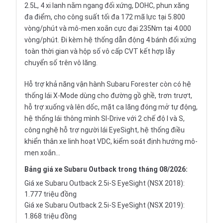
2.5L, 4 xi lanh nằm ngang đối xứng, DOHC, phun xăng
đa điểm, cho công suất tối đa 172 mã lực tại 5.800
vòng/phút và mô-men xoắn cực đại 235Nm tại 4.000
vòng/phút. Đi kèm hệ thống dẫn động 4 bánh đối xứng
toàn thời gian và hộp số vô cấp CVT kết hợp lẫy
chuyển số trên vô lăng.
Hỗ trợ khả năng vận hành Subaru Forester còn có hệ
thống lái X-Mode dùng cho đường gồ ghề, trơn trượt,
hỗ trợ xuống và lên dốc, mặt ca lăng đóng mở tự động,
hệ thống lái thông mình SI-Drive với 2 chế độ I và S,
công nghệ hỗ trợ người lái EyeSight, hệ thống điều
khiển thân xe linh hoạt VDC, kiểm soát định hướng mô-
men xoắn…
Bảng giá xe Subaru Outback trong tháng 08/2026:
Giá xe Subaru Outback 2.5i-S EyeSight (NSX 2018):
1.777 triệu đồng
Giá xe Subaru Outback 2.5i-S EyeSight (NSX 2019):
1.868 triệu đồng