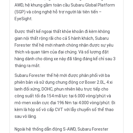
AWD, hệ khung gầm toàn cầu Subaru Global Platform
(SGP) và công nghệ hỗ trợ người lái tiên tiến –
EyeSight.
Được thiết kế ngoại thất khỏe khoắn đi kèm không
gian nội thất rộng rãi cho cả 5 hành khách, Subaru
Forester thế hệ mới nhanh chóng nhận được sự yêu
thích và quan tâm của đại chúng. Và số lượng đặt
hàng dành cho dòng xe này đã tăng đáng kể chỉ sau 3
tháng ra mắt.
Subaru Forester thế hệ mới được phân phối với ba
phiên bản và sử dụng chung động cơ Boxer 2.0L, 4 xi
lanh đối xứng, DOHC, phun nhiên liệu trực tiếp cho
công suất tối đa 154 mã lực tại 6.000 vòng/phút và
mô-men xoắn cực đại 196 Nm tại 4.000 vòng/phút. Đi
kèm là hộp số vô cấp CVT với lẫy chuyển số thể thao
sau vô lăng.
Ngoài hệ thống dẫn động S-AWD, Subaru Forester