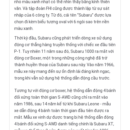
nhỏ màu xanh nhạt có thể nhìn thấy bằng kính thiên
văn. Và tập đoàn FHI cũng được thành lập từ sự sát
nhập của 6 công ty. Từ đó, cái tên “Subaru” được lựa
chọn đi kèm biểu tượng oval với 6 ngôi sao trên nền
màu xanh.
Thời kỳ đầu, Subaru cũng phát triển dòng xe sử dụng
động cơ thẳng hàng truyền thống với chiếc xe đầu tiên
P-1. Tuy nhiên 11 năm sau đó, Subaru 1000 ra mắt với
động cơ Boxer, một trong những công nghệ đã trở
thành huyền thoại của Subaru sau này. Vào năm 1966,
mẫu xe này mang đến sự ổn định lái đáng kinh ngạc,
trong khi vẫn sử dụng hệ thống dẫn động cầu trước.
Tương tự với động cơ boxer, hệ thống dẫn động 4 bánh
đối xứng toàn thời gian S-AWD cũng chỉ ra mắt vào
năm 1986, sau 14 năm kể từ khi Subaru Leone - mẫu
xe dẫn động 4 bánh toàn thời gian đầu tiên được ra
mắt. Mẫu xe vinh dự được trang bị hệ thống dẫn động
4 bánh đối xứng S-AWD danh tiếng chính là Subaru XT,