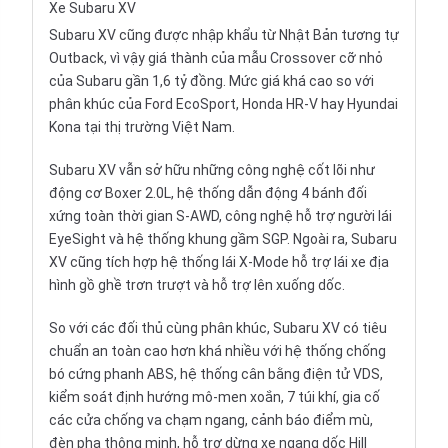
Xe Subaru XV
Subaru XV cũng được nhập khẩu từ Nhật Bản tương tự
Outback, vì vậy giá thành của mẫu Crossover cỡ nhỏ
của Subaru gần 1,6 tỷ đồng. Mức giá khá cao so với
phân khúc của Ford EcoSport, Honda HR-V hay Hyundai
Kona tại thị trường Việt Nam.
Subaru XV vẫn sở hữu những công nghệ cốt lõi như
động cơ Boxer 2.0L, hệ thống dẫn động 4 bánh đối
xứng toàn thời gian S-AWD, công nghệ hỗ trợ người lái
EyeSight và hệ thống khung gầm SGP. Ngoài ra, Subaru
XV cũng tích hợp hệ thống lái X-Mode hỗ trợ lái xe địa
hình gồ ghề trơn trượt và hỗ trợ lên xuống dốc.
So với các đối thủ cùng phân khúc, Subaru XV có tiêu
chuẩn an toàn cao hơn khá nhiều với hệ thống chống
bó cứng phanh ABS, hệ thống cân bằng điện tử VDS,
kiểm soát định hướng mô-men xoắn, 7 túi khí, gia cố
các cửa chống va chạm ngang, cảnh báo điểm mù,
đèn pha thông minh, hỗ trợ dừng xe ngang dốc Hill