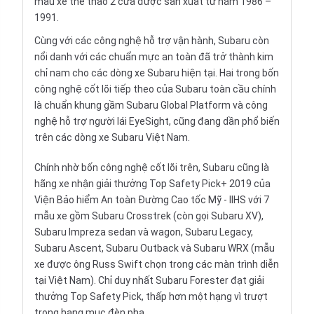
mẫu xe thể thao 2 cửa được sản xuất từ năm 1986 –
1991.
Cùng với các công nghệ hỗ trợ vận hành, Subaru còn
nổi danh với các chuẩn mực an toàn đã trở thành kim
chỉ nam cho các dòng xe Subaru hiện tại. Hai trong bốn
công nghệ cốt lõi tiếp theo của Subaru toàn cầu chính
là chuẩn khung gầm Subaru Global Platform và công
nghệ hỗ trợ người lái EyeSight, cũng đang dần phổ biến
trên các dòng xe Subaru Việt Nam.
Chính nhờ bốn công nghệ cốt lõi trên, Subaru cũng là
hãng xe nhận giải thưởng Top Safety Pick+ 2019 của
Viện Bảo hiểm An toàn Đường Cao tốc Mỹ - IIHS với 7
mẫu xe gồm Subaru Crosstrek (còn gọi Subaru XV),
Subaru Impreza sedan và wagon, Subaru Legacy,
Subaru Ascent,
Subaru Outback
và Subaru WRX (mẫu
xe được ông Russ Swift chọn trong các màn trình diễn
tại Việt Nam). Chỉ duy nhất
Subaru Forester
đạt giải
thưởng Top Safety Pick, thấp hơn một hạng vì trượt
trong hạng mục đèn pha.