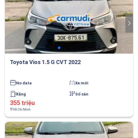
Toyota Vios 1.5 G CVT 2022
No data
Xe mới
Xăng
Số sàn
355 triệu
Hồ Chí Minh