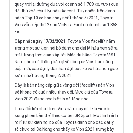
quay trở lại đường đua với doanh số 1.789 xe, vượt qua
đối thủ khó chịu Hyundai Accent. Tuy nhiên trên danh
sách Top 10 xe bán chạy nhất tháng 5/2021, Toyota
Vios vẫn xếp thứ 2 sau VinFast Fadil có doanh số 1.868
xe.
Cập nhật ngày 17/02/2021:
Toyota Vios facelift nằm
trong một sự kiện nội bộ dành cho đại lý, hứa hẹn sẽ ra
mắt trong thời gian sắp tới. Mặc dù hãng Toyota Việt
Nam chưa có thông báo gì về dòng xe Vios bản nâng
cấp mới, các đại lý đã nhận đặt cọc xe và hứa hẹn giao
sớm nhất trong tháng 2/2021.
Đây là bản nâng cấp giữa vòng đời (facelift) nên Vios
sẽ không có quá nhiều thay đổi. Mức giá của Toyota
Vios 2021 được cho biết là sẽ tăng nhẹ.
Thay đổi lớn nhất trên Vios năm nay có lẽ là việc bổ
sung phiên bản thể thao có tên GR Sport. Một hình ảnh
rò rỉ từ sự kiện nội bộ của Toyota dành cho các đại lý
tổ chức tại Đà Nẵng cho thấy xe Vios 2021 trưng bày