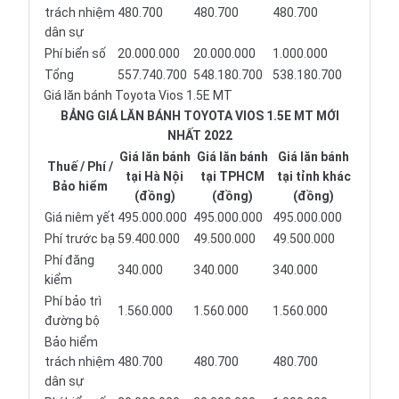
trách nhiệm
480.700
480.700
480.700
dân sự
Phí biển số
20.000.000
20.000.000
1.000.000
Tổng
557.740.700
548.180.700
538.180.700
Giá lăn bánh Toyota Vios 1.5E MT
BẢNG GIÁ LĂN BÁNH TOYOTA VIOS 1.5E MT MỚI
NHẤT 2022
Giá lăn bánh
Giá lăn bánh
Giá lăn bánh
Thuế / Phí /
tại Hà Nội
tại TPHCM
tại tỉnh khác
Bảo hiểm
(đồng)
(đồng)
(đồng)
Giá niêm yết
495.000.000
495.000.000
495.000.000
Phí trước bạ
59.400.000
49.500.000
49.500.000
Phí đăng
340.000
340.000
340.000
kiểm
Phí bảo trì
1.560.000
1.560.000
1.560.000
đường bộ
Bảo hiểm
trách nhiệm
480.700
480.700
480.700
dân sự