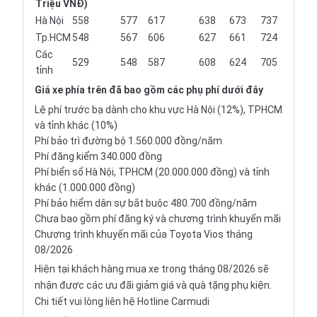
Triệu VNĐ)
Hà Nội
558
577
617
638
673
737
Tp.HCM
548
567
606
627
661
724
Các
529
548
587
608
624
705
tỉnh
Giá xe
phía trên đã bao gồm các phụ phí dưới đây
Lệ phí trước bạ dành cho khu vực Hà Nội (12%), TPHCM
và tỉnh khác (10%)
Phí bảo trì đường bộ 1.560.000 đồng/năm
Phí đăng kiểm 340.000 đồng
Phí biển số Hà Nội, TPHCM (20.000.000 đồng) và tỉnh
khác (1.000.000 đồng)
Phí bảo hiểm dân sự bắt buộc 480.700 đồng/năm
Chưa bao gồm phí đăng ký và chương trình khuyến mãi
Chương trình khuyến mãi của Toyota Vios tháng
08/2026
Hiện tại khách hàng mua xe trong tháng 08/2026 sẽ
nhận được các ưu đãi giảm giá và quà tặng phụ kiện.
Chi tiết vui lòng liên hệ Hotline Carmudi