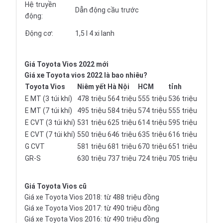
Hệ truyền
Dẫn động cầu trước
động:
Động cơ:
1,5 l 4 xi lanh
Giá Toyota Vios 2022 mới
Giá xe Toyota vios 2022 là bao nhiêu?
Toyota Vios
Niêm yết
Hà Nội
HCM
tỉnh
E MT (3 túi khí)
478 triệu
564 triệu
555 triệu
536 triệu
E MT (7 túi khí)
495 triệu
584 triệu
574 triệu
555 triệu
E CVT (3 túi khí)
531 triệu
625 triệu
614 triệu
595 triệu
E CVT (7 túi khí)
550 triệu
646 triệu
635 triệu
616 triệu
G CVT
581 triệu
681 triệu
670 triệu
651 triệu
GR-S
630 triệu
737 triệu
724 triệu
705 triệu
Giá Toyota Vios cũ
Giá xe Toyota Vios 2018: từ 488 triệu đồng
Giá xe Toyota Vios 2017: từ 490 triệu đồng
Giá xe Toyota Vios 2016: từ 490 triệu đồng