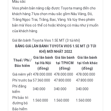
Màu sắc
Vios phiên bản nâng cấp được
Toyota
mang đến cho
khách hàng 7 lựa chọn màu sắc gồm Nâu Vàng, Đỏ,
Trắng Ngọc Trai, Trắng, Bạc, Vàng. Và tùy theo phiên
bản mà Vios có thể có hoặc không có màu như ý muốn
của khách hàng.
Giá lăn bánh Toyota Vios 1.5E MT (3 túi khí)
BẢNG GIÁ LĂN BÁNH TOYOTA VIOS 1.5E MT (3 TÚI
KHÍ) MỚI NHẤT 2022
Giá lăn bánh
Giá lăn bánh
Giá lăn bánh
Thuế / Phí /
tại Hà Nội
tại TPHCM
tại tỉnh khác
Bảo hiểm
(đồng)
(đồng)
(đồng)
Giá niêm yết
478.000.000
478.000.000
478.000.000
Phí trước bạ
57.360.000
47.800.000
47.800.000
Phí đăng
340.000
340.000
340.000
kiểm
Phí bảo trì
1.560.000
1.560.000
1.560.000
đường bộ
Bảo hiểm