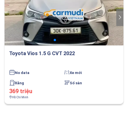
Toyota Vios 1.5 G CVT 2022
No data
Xe mới
Xăng
Số sàn
369 triệu
Hồ Chí Minh