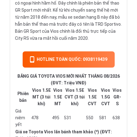
có ngoại hình hầm hố. Đây chính là phiên bản thể thao
GR Sport mới nhất. Kể từ khi chuyển sang thế hệ mới
từ năm 2018 đến nay, mẫu xe sedan hạng B này đã bỏ
hẳn bản thể thao mà trước đây có tên là TRD Sportivo.
Bản GR Sport của Vios chính là đối thủ trực tiếp của
City RS vừa ra mắt hồi cuối năm 2020.
HOTLINE TOÀN QUỐC: 0938119439
BẢNG GIÁ TOYOTA VIOS MỚI NHẤT THÁNG 08/2026
(ĐVT: Triệu VNĐ)
Vios 1.5E
Vios
Vios 1.5E
Vios
Vios
Vios
Phiên
MT (3 túi
1.5E
CVT (3 túi
1.5E
1.5G
GR-
bản
khí)
MT
khí)
CVT
CVT
S
Giá
niêm
478
495
531
550
581
638
yết
Giá xe Toyota Vios lăn bánh tham khảo (*) (ĐVT: