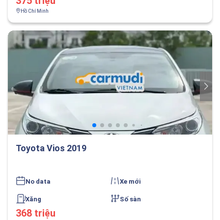
375 triệu
Hồ Chí Minh
Toyota Vios 2019
No data
Xe mới
Xăng
Số sàn
368 triệu