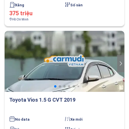
Xăng
Số sàn
375 triệu
Hồ Chí Minh
Toyota Vios 1.5 G CVT 2019
No data
Xe mới