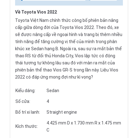
Về Toyota Vios 2022
Toyota Việt Nam chính thức công bố phiên bản nâng
cấp giữa dòng đời của Toyota Vios 2022. Theo đó, xe
sẽ được nâng cấp về ngoại hình và trang bị thêm nhiều
tính năng để tăng cường vị thế của mình trong phân
khúc xe Sedan hạng B. Ngoài ra, sau sự ra mắt bản thể
thao RS từ đối thủ Honda City, Vios lập tức có động
thái tương tự không lâu sau đó với màn ra mắt của
phiên bản thể thao Vios GR-S trong lần này. Liệu Vios
2022 có đáp ứng mong đợi như kì vọng?
Kiểu dáng:
Sedan
Số cửa:
4
Bố trí xi lanh:
Straight engine
4.425 mm D x 1.730 mm R x 1.475 mm
Kích thước:
C