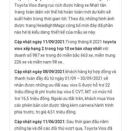
Toyota Vios đang rục rịch được hãng xe Nhật tân
trang toàn diện với thế hệ hoàn toàn mới dự kiến sẽ
xuất hiện trong thời gian tới. Theo đó, những hình ảnh
được trang HeadlightMagz công bố mới đây đã phần
nào hé lộ kiểu dáng thiết kế của mẫu xe này.
Cập nhật ngày 11/09/2021:
Trong tháng 8 2021
toyota
vios xếp hạng 2 trong top 10 xe bán chạy nhất
với
doanh số 987 xe trong đó miền bắc 663 xe, miền trung
226 xe và miền nam 98 xe..
Cập nhật ngày 08/09/2021:
khách hàng ký hợp đồng và
thanh toán đầy đủ từ ngày 01/09 – 30/09/2021 sẽ
nhận được những ưu đãi sau: vios G được hỗ trợ 22
triệu đồng lệ phí trước bạ; vios E CVT, MT có mức hỗ
trợ 16,5 triệu đồng. Ngoài ưu đãi trên, khách mua Vios
các phiên bản còn được tặng kèm camera hành trình
phía trước, trị giá 4,51 triệu đồng.
Cập nhật ngày 11/06/2021:
Sau thời gian đầu năm
chững lại và để các đối thủ vượt qua, Toyota Vios đã