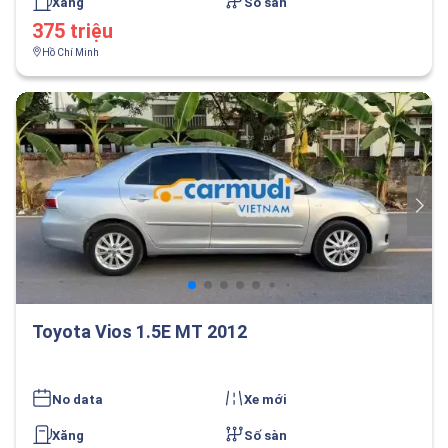
Xăng
Số sàn
375 triệu
Hồ Chí Minh
Toyota Vios 1.5E MT 2012
No data
Xe mới
Xăng
Số sàn