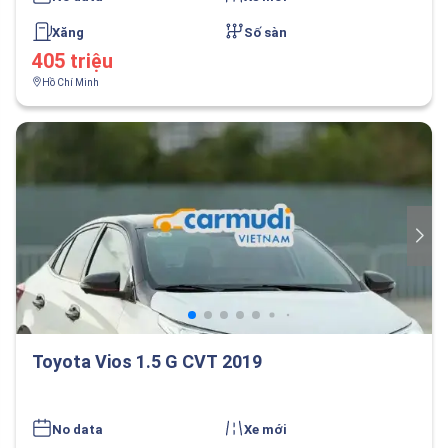
Xăng
Số sàn
405 triệu
Hồ Chí Minh
Toyota Vios 1.5 G CVT 2019
No data
Xe mới