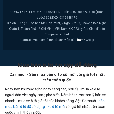
CÔNG TY TNHH MTV XE CLASSIFIED. Hotline: 02 8888 978 68 (Toàn
quốc) Số ĐKKD: 0312648170
Địa chỉ: Tầng 6, Toà nhà Mê Linh Point, 2 Ngô Đức Kế, Phường Bến Nghé,
Quận 1, Thành Phố Hồ Chí Minh, Việt Nam. ©2023 by Car Classifieds
Company Limited.
Carmudi Vietnam là một thành viên của
fram^
Group
Mua bán ô tô tin cậy dễ dàng
Carmudi - Sàn mua bán ô tô cũ mới với giá tốt nhất
trên toàn quốc
Ngày nay, khi mức sống ngày càng cao, nhu cầu mua xe ô tô
người dân Việt ngày càng phổ biến. Nắm bắt được tâm lý bán xe
nhanh - mua xe ô tô giá tốt của khách hàng Việt, Carmudi -
sàn
mua bán ô tô đã sử dụng - xe ô tô mới
với giá tốt nhất trên toàn
quốc chính thức ra đời.