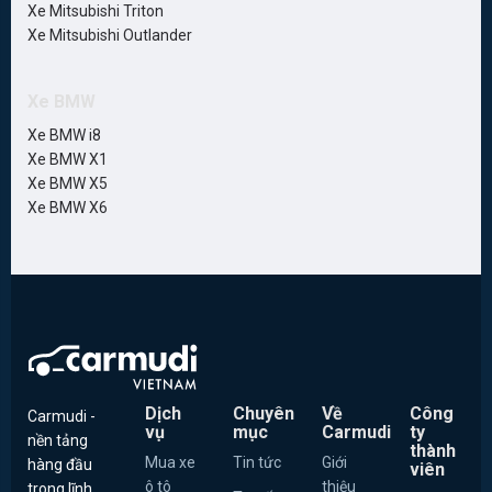
Xe Mitsubishi Triton
Xe Mitsubishi Outlander
Xe BMW
Xe BMW i8
Xe BMW X1
Xe BMW X5
Xe BMW X6
Dịch
Chuyên
Về
Công
Carmudi -
vụ
mục
Carmudi
ty
nền tảng
thành
Mua xe
Tin tức
Giới
hàng đầu
viên
ô tô
thiệu
trong lĩnh