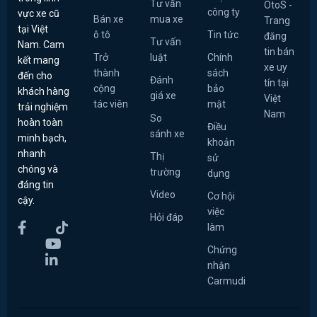
Tư vấn
OtoS -
công ty
vực xe cũ
Bán xe
mua xe
Trang
tại Việt
ô tô
Tin tức
đăng
Tư vấn
Nam. Cam
tin bán
Trở
luật
Chính
kết mang
xe uy
thành
sách
đến cho
Đánh
tín tại
cộng
bảo
khách hàng
giá xe
Việt
tác viên
mật
trải nghiệm
Nam
So
hoàn toàn
Điều
sánh xe
minh bạch,
khoản
nhanh
Thị
sử
chóng và
trường
dụng
đáng tin
Video
Cơ hội
cậy.
việc
Hỏi đáp
làm
Chứng
nhận
Carmudi