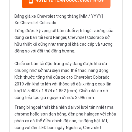
HOTLINE TOÀN QUỐC: 0938119439
Bảng giá xe Chevrolet trong tháng [MM / YYYY]
Xe Chevrolet Colorado
Từng được kỳ vọng sẽ bám đuổi vị trí ngôi vương của
dòng xe bán tải
Ford Ranger
, Chevrolet Colorado sở
hữu thiết kế cũng như trang bị khá cao cấp và tương
đồng so với đối thủ đồng hương.
Chiếc xe bán tải đặc trưng này đang được khá ưa
chuộng nhờ sở hữu diện mạo thể thao, năng động.
Kích thước tổng thể của xe oto Chevrolet Colorado
2019 vẫn khá to lớn với thông số dài x rộng x cao lần
lượt là 5.408 x 1.874 x 1.852 (mm). Chiều dài cơ sở
cũng tiếp tục giữ nguyên ở mức 3.096 mm.
Trang bị ngoại thất khá hiện đại với lưới tản nhiệt mạ
chrome hoặc sơn đen bóng, đèn pha halogen với chóa
phản xạ có thể điều chỉnh độ cao, tự động bật tắt,
cùng với đèn LED ban ngày. Ngoài ra, Chevrolet