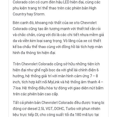
Colorado còn có cụm đèn hậu LED hiện đại, cùng các
phụ kiện trang trí thể thao trên các phiên bản High
Country hay Storm.
Bên cạnh đó, khoang
nội thất
của xe oto Chevrolet
Colorado cũng tạo ấn tượng mạnh với thiết kế rắn rỏi
và chắc chắn, cùng với đó là các chi tiết nhựa mềm giả
da và viền kim loại sang trọng. Vô lăng của xe có thiết
kế ba chấu thể thao cùng với đồng hồ lái tích hợp màn
hình đa thông tin hiện đại.
Trên Chevrolet Colorado cũng sở hữu những tiện ích
hiện đại như ghế ngồi bọc da với ghế lái chỉnh điện 6
hướng, hệ thống giải trí với màn hình cảm ứng 7 – 8
inch, tích hợp kết nối MyLink và hệ thống âm thanh 4 –
7 loa. Hệ thống điều hòa tự động với giao diện nút bấm
trên các phiên bản cao cấp.
Tất cả phiên bản Chevrolet Colorado đều được trang bị
động cơ diesel 2.5L VGT, DOHC, Turbo với phun nhiên
liệu trực tiếp DI, cho công suất tối đa 180 mã lực tại