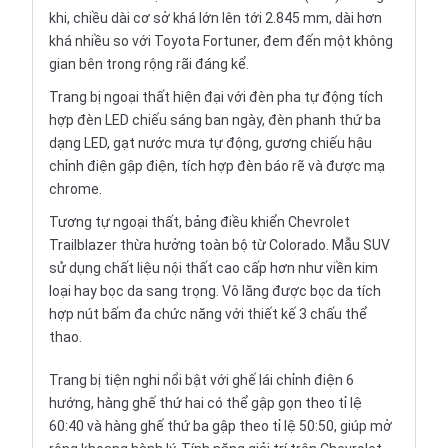
khi, chiều dài cơ sở khá lớn lên tới 2.845 mm, dài hơn
khá nhiều so với Toyota Fortuner, đem đến một không
gian bên trong rộng rãi đáng kể.
Trang bị ngoại thất hiện đại với đèn pha tự động tích
hợp đèn LED chiếu sáng ban ngày, đèn phanh thứ ba
dạng LED, gạt nước mưa tự động, gương chiếu hậu
chỉnh điện gập điện, tích hợp đèn báo rẽ và được mạ
chrome.
Tương tự ngoại thất, bảng điều khiển Chevrolet
Trailblazer thừa hưởng toàn bộ từ Colorado. Mẫu SUV
sử dụng chất liệu nội thất cao cấp hơn như viền kim
loại hay bọc da sang trọng. Vô lăng được bọc da tích
hợp nút bấm đa chức năng với thiết kế 3 chấu thể
thao.
Trang bị tiện nghi nổi bật với ghế lái chỉnh điện 6
hướng, hàng ghế thứ hai có thể gập gọn theo tỉ lệ
60:40 và hàng ghế thứ ba gập theo tỉ lệ 50:50, giúp mở