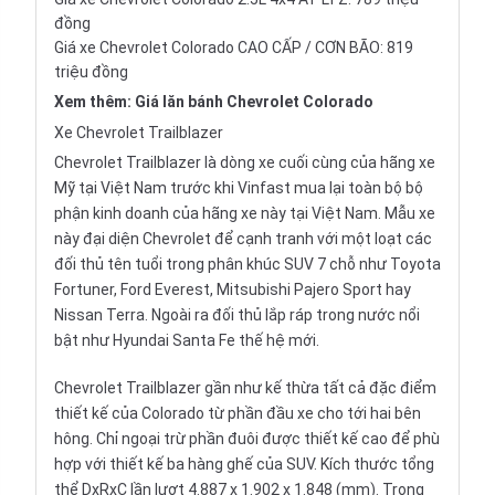
đồng
Giá xe Chevrolet Colorado CAO CẤP / CƠN BÃO: 819
triệu đồng
Xem thêm:
Giá lăn bánh Chevrolet Colorado
Xe Chevrolet Trailblazer
Chevrolet Trailblazer là dòng xe cuối cùng của hãng xe
Mỹ tại Việt Nam trước khi Vinfast mua lại toàn bộ bộ
phận kinh doanh của hãng xe này tại Việt Nam. Mẫu xe
này đại diện Chevrolet để cạnh tranh với một loạt các
đối thủ tên tuổi trong phân khúc
SUV 7 chỗ
như
Toyota
Fortuner
,
Ford Everest
,
Mitsubishi Pajero Sport
hay
Nissan Terra
. Ngoài ra đối thủ
lắp ráp trong nước
nổi
bật như Hyundai Santa Fe thế hệ mới.
Chevrolet Trailblazer gần như kế thừa tất cả đặc điểm
thiết kế của Colorado từ phần đầu xe cho tới hai bên
hông. Chỉ ngoại trừ phần đuôi được thiết kế cao để phù
hợp với thiết kế ba hàng ghế của SUV. Kích thước tổng
thể DxRxC lần lượt 4.887 x 1.902 x 1.848 (mm). Trong