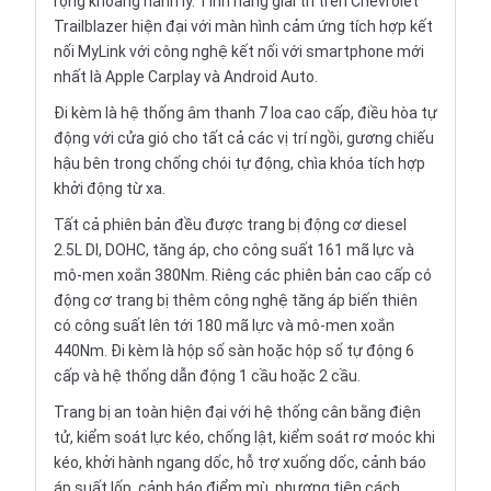
rộng khoang hành lý. Tính năng giải trí trên Chevrolet
Trailblazer hiện đại với màn hình cảm ứng tích hợp kết
nối MyLink với công nghệ kết nối với smartphone mới
nhất là Apple Carplay và Android Auto.
Đi kèm là hệ thống âm thanh 7 loa cao cấp, điều hòa tự
động với cửa gió cho tất cả các vị trí ngồi, gương chiếu
hậu bên trong chống chói tự động, chìa khóa tích hợp
khởi động từ xa.
Tất cả phiên bản đều được trang bị động cơ diesel
2.5L DI, DOHC, tăng áp, cho công suất 161 mã lực và
mô-men xoắn 380Nm. Riêng các phiên bản cao cấp có
động cơ trang bị thêm công nghệ tăng áp biến thiên
có công suất lên tới 180 mã lực và mô-men xoắn
440Nm. Đi kèm là hộp số sàn hoặc hộp số tự động 6
cấp và hệ thống dẫn động 1 cầu hoặc 2 cầu.
Trang bị an toàn hiện đại với hệ thống cân bằng điện
tử, kiểm soát lực kéo, chống lật, kiểm soát rơ moóc khi
kéo, khởi hành ngang dốc, hỗ trợ xuống dốc, cảnh báo
áp suất lốp, cảnh báo điểm mù, phương tiện cách