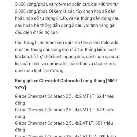
3.600 vòng/phút, và mô-men xoắn cực đại 440Nm từ
2.000 vòng/phút. Đi kèm là các tùy chọn hộp số sàn
hoặc hộp số tự động 6 cấp, và hệ thống dẫn động cầu
sau hoặc hệ thống dẫn động 2 cầu với tính năng gài
cầu điện ở tốc độ cao.
Các trang bị an toàn hiện đại trên Chevrolet Colorado
như: hệ thống cân bằng điện tử, hệ thống kiểm soát
lực kéo, hỗ trợ khởi hành ngang dốc, cảnh báo áp suất
lốp, cảm biến và camera lùi, cảnh báo va chạm sớm,
cảnh báo lệch làn đường.
Bảng giá xe Chevrolet Colorado trong tháng [MM /
YYYY]:
Giá xe Chevrolet Colorado 2.5L 4x2 MT LT: 624 triệu
đồng
Giá xe Chevrolet Colorado 2.5L 4x4 MT LT: 649 triệu
đồng
Giá xe Chevrolet Colorado 2.5L 4x2 AT LT: 651 triệu
đồng
Giá xe Chevrolet Colorado 2.5L 4x4 AT LTZ: 789 triệu