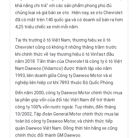
khả năng chi trả" với các sản phẩm phong phú đủ
chủng loại và
giá bán xe oto
. Hiện nay, xe oto Chevrolet
đã có mặt trên 140 quốc gia và có doanh số bán ra hơn
4,25 triệu chiếc xe mới mỗi năm.
Tại thị trường ô tô Việt Nam, thương hiệu
xe ô tô
Chevrolet
cũng có không ít những thăng trầm trước
khi chính thức về tay thương hiệu ô tô Vinfast đầu
năm 2018. Tiền thân của Chevrolet là công ty ô tô Việt
Nam Daewoo (
Vidamco
) được thành lập vào năm
1993, liên doanh giữa Công ty Daewoo Motor và xí
nghiệp liên hiệp cơ khí 7893 thuộc Bộ Quốc Phòng.
Đến năm 2000, công ty Daewoo Motor chính thức mua
lại phần góp vốn của đối tác Việt Nam để trở thành
công ty 100% vốn nước ngoài. Tuy nhiên, đến tháng
10/2002, Tập đoàn General Motor chính thức mua lại
toàn bộ công ty Deawoo Motor, và chính thức tiếp
quản Daewoo Việt Nam. Đồng thời tên hãng xe cũng
chính thức đổi thành GM Daewoo.