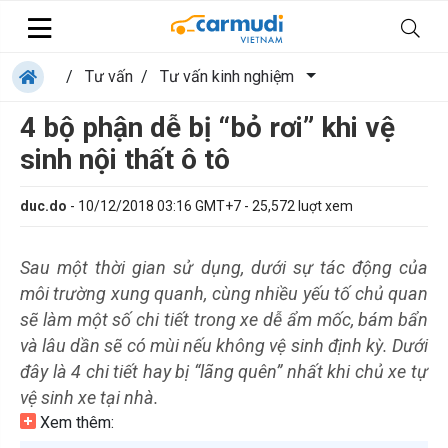
/
Tư vấn
/
Tư vấn kinh nghiệm
4 bộ phận dễ bị “bỏ rơi” khi vệ
sinh nội thất ô tô
duc.do
-
10/12/2018 03:16 GMT+7
-
25,572
luợt xem
Sau một thời gian sử dụng, dưới sự tác động của
môi trường xung quanh, cùng nhiều yếu tố chủ quan
sẽ làm một số chi tiết trong xe dễ ẩm mốc, bám bẩn
và lâu dần sẽ có mùi nếu không vệ sinh định kỳ. Dưới
đây là 4 chi tiết hay bị “lãng quên” nhất khi chủ xe tự
vệ sinh xe tại nhà.
Xem thêm: