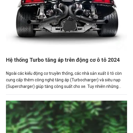
Hệ thống Turbo tăng áp trên động cơ ô tô 2024
Ngoài các kiểu động cơ truyền thống, các nhà sản xuất ô tô còn
cung cấp thêm công nghệ tăng áp (Turbocharger) và siêu nạp
(Supercharger) giúp tăng công suất cho xe. Tuy nhiên những
công nghệ này không được áp dụng rộng rãi và đôi khi khiến
người mua xe “hoang mang” khi không hiểu tác dụng thực tế của
chúng.