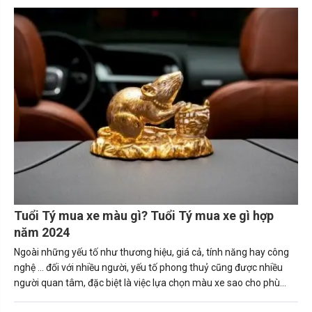
nguyên tắc giúp người tuổi Thìn (Bính Thìn, Canh Thìn, Giáp Thìn.
Mậu Thìn, Nhâm Thìn) mua được chiếc xe ô tô phù hợp. Tuổi thìn
hợp xe màu gì sẽ mang lại may mắn và tài lộc cho gia chủ.
Tuổi Tý mua xe màu gì? Tuổi Tý mua xe gì hợp
năm 2024
Ngoài những yếu tố như thương hiệu, giá cả, tính năng hay công
nghệ … đối với nhiều người, yếu tố phong thuỷ cũng được nhiều
người quan tâm, đặc biệt là việc lựa chọn màu xe sao cho phù
hợp với bản thân, số mệnh.