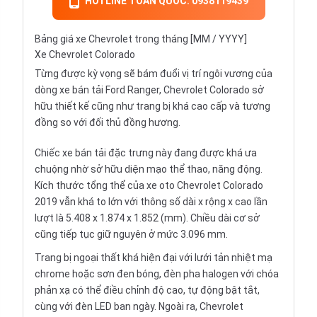
HOTLINE TOÀN QUỐC: 0938119439
Bảng giá xe Chevrolet trong tháng [MM / YYYY]
Xe Chevrolet Colorado
Từng được kỳ vọng sẽ bám đuổi vị trí ngôi vương của
dòng xe bán tải
Ford Ranger
, Chevrolet Colorado sở
hữu thiết kế cũng như trang bị khá cao cấp và tương
đồng so với đối thủ đồng hương.
Chiếc xe bán tải đặc trưng này đang được khá ưa
chuộng nhờ sở hữu diện mạo thể thao, năng động.
Kích thước tổng thể của xe oto Chevrolet Colorado
2019 vẫn khá to lớn với thông số dài x rộng x cao lần
lượt là 5.408 x 1.874 x 1.852 (mm). Chiều dài cơ sở
cũng tiếp tục giữ nguyên ở mức 3.096 mm.
Trang bị ngoại thất khá hiện đại với lưới tản nhiệt mạ
chrome hoặc sơn đen bóng, đèn pha halogen với chóa
phản xạ có thể điều chỉnh độ cao, tự động bật tắt,
cùng với đèn LED ban ngày. Ngoài ra, Chevrolet