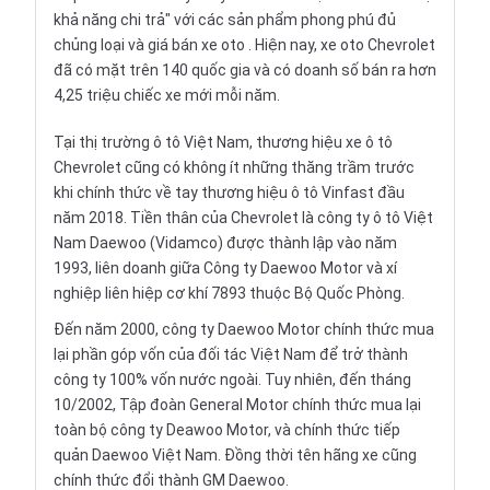
khả năng chi trả" với các sản phẩm phong phú đủ
chủng loại và
giá bán xe oto
. Hiện nay, xe oto Chevrolet
đã có mặt trên 140 quốc gia và có doanh số bán ra hơn
4,25 triệu chiếc xe mới mỗi năm.
Tại thị trường ô tô Việt Nam, thương hiệu
xe ô tô
Chevrolet
cũng có không ít những thăng trầm trước
khi chính thức về tay thương hiệu ô tô Vinfast đầu
năm 2018. Tiền thân của Chevrolet là công ty ô tô Việt
Nam Daewoo (
Vidamco
) được thành lập vào năm
1993, liên doanh giữa Công ty Daewoo Motor và xí
nghiệp liên hiệp cơ khí 7893 thuộc Bộ Quốc Phòng.
Đến năm 2000, công ty Daewoo Motor chính thức mua
lại phần góp vốn của đối tác Việt Nam để trở thành
công ty 100% vốn nước ngoài. Tuy nhiên, đến tháng
10/2002, Tập đoàn General Motor chính thức mua lại
toàn bộ công ty Deawoo Motor, và chính thức tiếp
quản Daewoo Việt Nam. Đồng thời tên hãng xe cũng
chính thức đổi thành GM Daewoo.