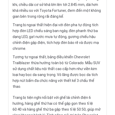
khi, chiều dài cơ sở khá lớn lên tới 2.845 mm, dài hơn
khá nhiều so với Toyota Fortuner, đem đến một không
gian bên trong rộng rãi đáng kể.
Trang bị ngoại thất hiện đại với đèn pha tự động tích
hợp đèn LED chiếu sáng ban ngày, đèn phanh thứ ba
dạng LED, gạt nước mưa tự động, gương chiếu hậu
chỉnh điện gập điện, tích hợp đèn báo rẽ và được mạ
chrome.
Tương tự ngoại thất, bảng điều khiển Chevrolet
Trailblazer thừa hưởng toàn bộ từ Colorado. Mẫu SUV
sử dụng chất liệu nội thất cao cấp hơn như viền kim
loại hay bọc da sang trọng. Vô lăng được bọc da tích
hợp nút bấm đa chức năng với thiết kế 3 chấu thể
thao.
Trang bị tiện nghi nổi bật với ghế lái chỉnh điện 6
hướng, hàng ghế thứ hai có thể gập gọn theo tỉ lệ
60:40 và hàng ghế thứ ba gập theo tỉ lệ 50:50, giúp mở