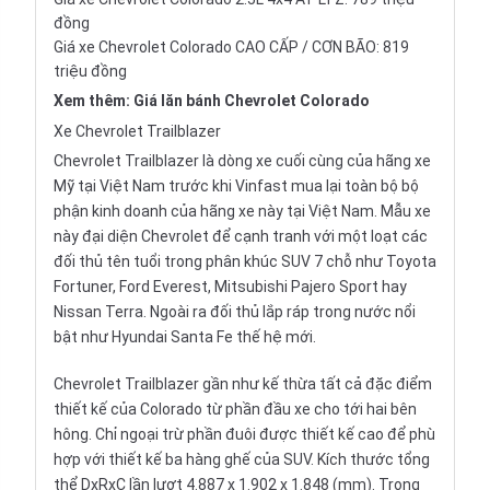
đồng
Giá xe Chevrolet Colorado CAO CẤP / CƠN BÃO: 819
triệu đồng
Xem thêm:
Giá lăn bánh Chevrolet Colorado
Xe Chevrolet Trailblazer
Chevrolet Trailblazer là dòng xe cuối cùng của hãng xe
Mỹ tại Việt Nam trước khi Vinfast mua lại toàn bộ bộ
phận kinh doanh của hãng xe này tại Việt Nam. Mẫu xe
này đại diện Chevrolet để cạnh tranh với một loạt các
đối thủ tên tuổi trong phân khúc
SUV 7 chỗ
như
Toyota
Fortuner
,
Ford Everest
,
Mitsubishi Pajero Sport
hay
Nissan Terra
. Ngoài ra đối thủ
lắp ráp trong nước
nổi
bật như Hyundai Santa Fe thế hệ mới.
Chevrolet Trailblazer gần như kế thừa tất cả đặc điểm
thiết kế của Colorado từ phần đầu xe cho tới hai bên
hông. Chỉ ngoại trừ phần đuôi được thiết kế cao để phù
hợp với thiết kế ba hàng ghế của SUV. Kích thước tổng
thể DxRxC lần lượt 4.887 x 1.902 x 1.848 (mm). Trong