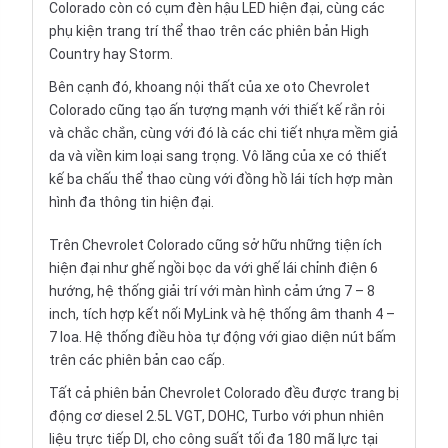
Colorado còn có cụm đèn hậu LED hiện đại, cùng các
phụ kiện trang trí thể thao trên các phiên bản High
Country hay Storm.
Bên cạnh đó, khoang
nội thất
của xe oto Chevrolet
Colorado cũng tạo ấn tượng mạnh với thiết kế rắn rỏi
và chắc chắn, cùng với đó là các chi tiết nhựa mềm giả
da và viền kim loại sang trọng. Vô lăng của xe có thiết
kế ba chấu thể thao cùng với đồng hồ lái tích hợp màn
hình đa thông tin hiện đại.
Trên Chevrolet Colorado cũng sở hữu những tiện ích
hiện đại như ghế ngồi bọc da với ghế lái chỉnh điện 6
hướng, hệ thống giải trí với màn hình cảm ứng 7 – 8
inch, tích hợp kết nối MyLink và hệ thống âm thanh 4 –
7 loa. Hệ thống điều hòa tự động với giao diện nút bấm
trên các phiên bản cao cấp.
Tất cả phiên bản Chevrolet Colorado đều được trang bị
động cơ diesel 2.5L VGT, DOHC, Turbo với phun nhiên
liệu trực tiếp DI, cho công suất tối đa 180 mã lực tại