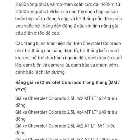
3.600 vòng/phút, và mô-men xoắn cực đại 440Nm từ
2.000 vòng/phút. Đi kèm là các tùy chọn hộp số sàn
hoặc hộp số tự động 6 cấp, và hệ thống dẫn động cầu
sau hoặc hệ thống dẫn động 2 cầu với tính năng gài
cầu điện ở tốc độ cao.
Các trang bị an toàn hiện đại trên Chevrolet Colorado
như: hệ thống cân bằng điện tử, hệ thống kiểm soát
lực kéo, hỗ trợ khởi hành ngang dốc, cảnh báo áp suất
lốp, cảm biến và camera lùi, cảnh báo va chạm sớm,
cảnh báo lệch làn đường.
Bảng giá xe Chevrolet Colorado trong tháng [MM /
YYYY]:
Giá xe Chevrolet Colorado 2.5L 4x2 MT LT: 624 triệu
đồng
Giá xe Chevrolet Colorado 2.5L 4x4 MT LT: 649 triệu
đồng
Giá xe Chevrolet Colorado 2.5L 4x2 AT LT: 651 triệu
đồng
Giá xe Chevrolet Colorado 2.5L 4x4 AT LTZ: 789 triệu