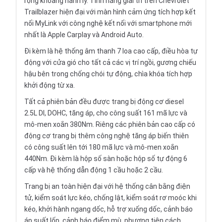
rộng khoang hành lý. Tính năng giải trí trên Chevrolet
Trailblazer hiện đại với màn hình cảm ứng tích hợp kết
nối MyLink với công nghệ kết nối với smartphone mới
nhất là Apple Carplay và Android Auto.
Đi kèm là hệ thống âm thanh 7 loa cao cấp, điều hòa tự
động với cửa gió cho tất cả các vị trí ngồi, gương chiếu
hậu bên trong chống chói tự động, chìa khóa tích hợp
khởi động từ xa.
Tất cả phiên bản đều được trang bị động cơ diesel
2.5L DI, DOHC, tăng áp, cho công suất 161 mã lực và
mô-men xoắn 380Nm. Riêng các phiên bản cao cấp có
động cơ trang bị thêm công nghệ tăng áp biến thiên
có công suất lên tới 180 mã lực và mô-men xoắn
440Nm. Đi kèm là hộp số sàn hoặc hộp số tự động 6
cấp và hệ thống dẫn động 1 cầu hoặc 2 cầu.
Trang bị an toàn hiện đại với hệ thống cân bằng điện
tử, kiểm soát lực kéo, chống lật, kiểm soát rơ moóc khi
kéo, khởi hành ngang dốc, hỗ trợ xuống dốc, cảnh báo
áp suất lốp, cảnh báo điểm mù, phương tiện cách