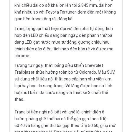
khi, chiều dài cơ sở khá lớn lên tới 2.845 mm, dài hơn
khá nhiều so với Toyota Fortuner, đem đến một không
gian bên trong rộng rãi đáng kể.
Trang bị ngoại thất hiện đại với đèn pha tự động tích
hợp đèn LED chiếu sáng ban ngày, đèn phanh thứ ba
dạng LED, gạt nước mưa tự động, gương chiếu hậu
chỉnh điện gập điện, tích hợp đèn báo rẽ và được mạ
chrome.
Tương tự ngoại thất, bảng điều khiển Chevrolet
Trailblazer thừa hưởng toàn bộ từ Colorado. Mẫu SUV
sử dụng chất liệu nội thất cao cấp hơn như viền kim
loại hay bọc da sang trọng. Vô lăng được bọc da tích
hợp nút bấm đa chức năng với thiết kế 3 chấu thể
thao.
Trang bị tiện nghi nổi bật với ghế lái chỉnh điện 6
hướng, hàng ghế thứ hai có thể gập gọn theo tỉ lệ
60:40 và hàng ghế thứ ba gập theo tỉ lệ 50:50, giúp mở