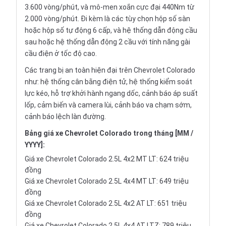
3.600 vòng/phút, và mô-men xoắn cực đại 440Nm từ
2.000 vòng/phút. Đi kèm là các tùy chọn hộp số sàn
hoặc hộp số tự động 6 cấp, và hệ thống dẫn động cầu
sau hoặc hệ thống dẫn động 2 cầu với tính năng gài
cầu điện ở tốc độ cao.
Các trang bị an toàn hiện đại trên Chevrolet Colorado
như: hệ thống cân bằng điện tử, hệ thống kiểm soát
lực kéo, hỗ trợ khởi hành ngang dốc, cảnh báo áp suất
lốp, cảm biến và camera lùi, cảnh báo va chạm sớm,
cảnh báo lệch làn đường.
Bảng giá xe Chevrolet Colorado trong tháng [MM /
YYYY]:
Giá xe Chevrolet Colorado 2.5L 4x2 MT LT: 624 triệu
đồng
Giá xe Chevrolet Colorado 2.5L 4x4 MT LT: 649 triệu
đồng
Giá xe Chevrolet Colorado 2.5L 4x2 AT LT: 651 triệu
đồng
Giá xe Chevrolet Colorado 2.5L 4x4 AT LTZ: 789 triệu