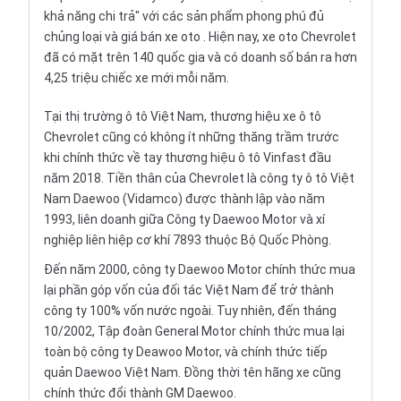
khả năng chi trả" với các sản phẩm phong phú đủ
chủng loại và
giá bán xe oto
. Hiện nay, xe oto Chevrolet
đã có mặt trên 140 quốc gia và có doanh số bán ra hơn
4,25 triệu chiếc xe mới mỗi năm.
Tại thị trường ô tô Việt Nam, thương hiệu
xe ô tô
Chevrolet
cũng có không ít những thăng trầm trước
khi chính thức về tay thương hiệu ô tô Vinfast đầu
năm 2018. Tiền thân của Chevrolet là công ty ô tô Việt
Nam Daewoo (
Vidamco
) được thành lập vào năm
1993, liên doanh giữa Công ty Daewoo Motor và xí
nghiệp liên hiệp cơ khí 7893 thuộc Bộ Quốc Phòng.
Đến năm 2000, công ty Daewoo Motor chính thức mua
lại phần góp vốn của đối tác Việt Nam để trở thành
công ty 100% vốn nước ngoài. Tuy nhiên, đến tháng
10/2002, Tập đoàn General Motor chính thức mua lại
toàn bộ công ty Deawoo Motor, và chính thức tiếp
quản Daewoo Việt Nam. Đồng thời tên hãng xe cũng
chính thức đổi thành GM Daewoo.