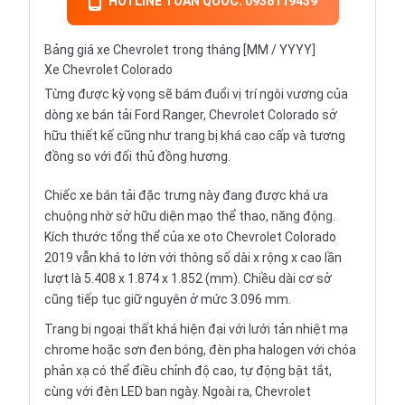
HOTLINE TOÀN QUỐC: 0938119439
Bảng giá xe Chevrolet trong tháng [MM / YYYY]
Xe Chevrolet Colorado
Từng được kỳ vọng sẽ bám đuổi vị trí ngôi vương của
dòng xe bán tải
Ford Ranger
, Chevrolet Colorado sở
hữu thiết kế cũng như trang bị khá cao cấp và tương
đồng so với đối thủ đồng hương.
Chiếc xe bán tải đặc trưng này đang được khá ưa
chuộng nhờ sở hữu diện mạo thể thao, năng động.
Kích thước tổng thể của xe oto Chevrolet Colorado
2019 vẫn khá to lớn với thông số dài x rộng x cao lần
lượt là 5.408 x 1.874 x 1.852 (mm). Chiều dài cơ sở
cũng tiếp tục giữ nguyên ở mức 3.096 mm.
Trang bị ngoại thất khá hiện đại với lưới tản nhiệt mạ
chrome hoặc sơn đen bóng, đèn pha halogen với chóa
phản xạ có thể điều chỉnh độ cao, tự động bật tắt,
cùng với đèn LED ban ngày. Ngoài ra, Chevrolet