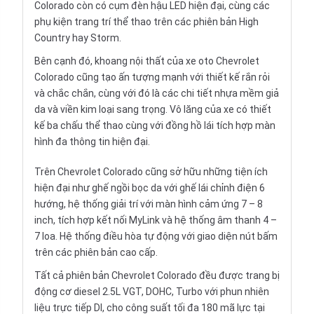
Colorado còn có cụm đèn hậu LED hiện đại, cùng các
phụ kiện trang trí thể thao trên các phiên bản High
Country hay Storm.
Bên cạnh đó, khoang
nội thất
của xe oto Chevrolet
Colorado cũng tạo ấn tượng mạnh với thiết kế rắn rỏi
và chắc chắn, cùng với đó là các chi tiết nhựa mềm giả
da và viền kim loại sang trọng. Vô lăng của xe có thiết
kế ba chấu thể thao cùng với đồng hồ lái tích hợp màn
hình đa thông tin hiện đại.
Trên Chevrolet Colorado cũng sở hữu những tiện ích
hiện đại như ghế ngồi bọc da với ghế lái chỉnh điện 6
hướng, hệ thống giải trí với màn hình cảm ứng 7 – 8
inch, tích hợp kết nối MyLink và hệ thống âm thanh 4 –
7 loa. Hệ thống điều hòa tự động với giao diện nút bấm
trên các phiên bản cao cấp.
Tất cả phiên bản Chevrolet Colorado đều được trang bị
động cơ diesel 2.5L VGT, DOHC, Turbo với phun nhiên
liệu trực tiếp DI, cho công suất tối đa 180 mã lực tại