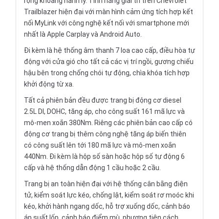
rộng khoang hành lý. Tính năng giải trí trên Chevrolet
Trailblazer hiện đại với màn hình cảm ứng tích hợp kết
nối MyLink với công nghệ kết nối với smartphone mới
nhất là Apple Carplay và Android Auto.
Đi kèm là hệ thống âm thanh 7 loa cao cấp, điều hòa tự
động với cửa gió cho tất cả các vị trí ngồi, gương chiếu
hậu bên trong chống chói tự động, chìa khóa tích hợp
khởi động từ xa.
Tất cả phiên bản đều được trang bị động cơ diesel
2.5L DI, DOHC, tăng áp, cho công suất 161 mã lực và
mô-men xoắn 380Nm. Riêng các phiên bản cao cấp có
động cơ trang bị thêm công nghệ tăng áp biến thiên
có công suất lên tới 180 mã lực và mô-men xoắn
440Nm. Đi kèm là hộp số sàn hoặc hộp số tự động 6
cấp và hệ thống dẫn động 1 cầu hoặc 2 cầu.
Trang bị an toàn hiện đại với hệ thống cân bằng điện
tử, kiểm soát lực kéo, chống lật, kiểm soát rơ moóc khi
kéo, khởi hành ngang dốc, hỗ trợ xuống dốc, cảnh báo
áp suất lốp, cảnh báo điểm mù, phương tiện cách