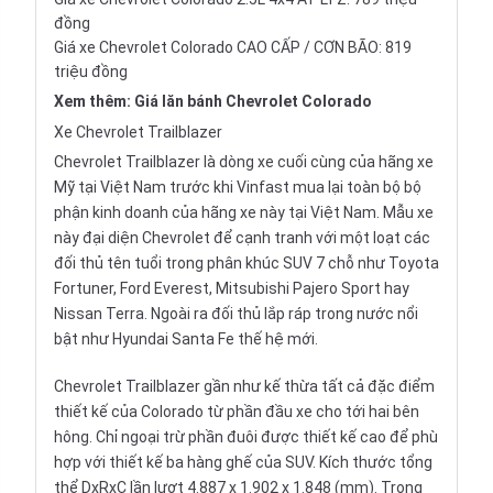
đồng
Giá xe Chevrolet Colorado CAO CẤP / CƠN BÃO: 819
triệu đồng
Xem thêm:
Giá lăn bánh Chevrolet Colorado
Xe Chevrolet Trailblazer
Chevrolet Trailblazer là dòng xe cuối cùng của hãng xe
Mỹ tại Việt Nam trước khi Vinfast mua lại toàn bộ bộ
phận kinh doanh của hãng xe này tại Việt Nam. Mẫu xe
này đại diện Chevrolet để cạnh tranh với một loạt các
đối thủ tên tuổi trong phân khúc
SUV 7 chỗ
như
Toyota
Fortuner
,
Ford Everest
,
Mitsubishi Pajero Sport
hay
Nissan Terra
. Ngoài ra đối thủ
lắp ráp trong nước
nổi
bật như Hyundai Santa Fe thế hệ mới.
Chevrolet Trailblazer gần như kế thừa tất cả đặc điểm
thiết kế của Colorado từ phần đầu xe cho tới hai bên
hông. Chỉ ngoại trừ phần đuôi được thiết kế cao để phù
hợp với thiết kế ba hàng ghế của SUV. Kích thước tổng
thể DxRxC lần lượt 4.887 x 1.902 x 1.848 (mm). Trong