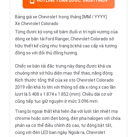
HOTLINE TOÀN QUỐC: 0938119439
Bảng giá xe Chevrolet trong tháng [MM / YYYY]
Xe Chevrolet Colorado
Từng được kỳ vọng sẽ bám đuổi vị trí ngôi vương của
dòng xe bán tải
Ford Ranger
, Chevrolet Colorado sở
hữu thiết kế cũng như trang bị khá cao cấp và tương
đồng so với đối thủ đồng hương.
Chiếc xe bán tải đặc trưng này đang được khá ưa
chuộng nhờ sở hữu diện mạo thể thao, năng động.
Kích thước tổng thể của xe oto Chevrolet Colorado
2019 vẫn khá to lớn với thông số dài x rộng x cao lần
lượt là 5.408 x 1.874 x 1.852 (mm). Chiều dài cơ sở
cũng tiếp tục giữ nguyên ở mức 3.096 mm.
Trang bị ngoại thất khá hiện đại với lưới tản nhiệt mạ
chrome hoặc sơn đen bóng, đèn pha halogen với chóa
phản xạ có thể điều chỉnh độ cao, tự động bật tắt,
cùng với đèn LED ban ngày. Ngoài ra, Chevrolet