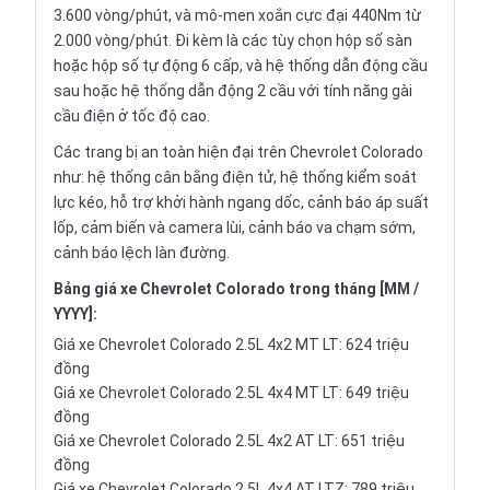
3.600 vòng/phút, và mô-men xoắn cực đại 440Nm từ
2.000 vòng/phút. Đi kèm là các tùy chọn hộp số sàn
hoặc hộp số tự động 6 cấp, và hệ thống dẫn động cầu
sau hoặc hệ thống dẫn động 2 cầu với tính năng gài
cầu điện ở tốc độ cao.
Các trang bị an toàn hiện đại trên Chevrolet Colorado
như: hệ thống cân bằng điện tử, hệ thống kiểm soát
lực kéo, hỗ trợ khởi hành ngang dốc, cảnh báo áp suất
lốp, cảm biến và camera lùi, cảnh báo va chạm sớm,
cảnh báo lệch làn đường.
Bảng giá xe Chevrolet Colorado trong tháng [MM /
YYYY]:
Giá xe Chevrolet Colorado 2.5L 4x2 MT LT: 624 triệu
đồng
Giá xe Chevrolet Colorado 2.5L 4x4 MT LT: 649 triệu
đồng
Giá xe Chevrolet Colorado 2.5L 4x2 AT LT: 651 triệu
đồng
Giá xe Chevrolet Colorado 2.5L 4x4 AT LTZ: 789 triệu