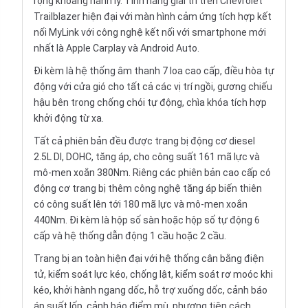
rộng khoang hành lý. Tính năng giải trí trên Chevrolet
Trailblazer hiện đại với màn hình cảm ứng tích hợp kết
nối MyLink với công nghệ kết nối với smartphone mới
nhất là Apple Carplay và Android Auto.
Đi kèm là hệ thống âm thanh 7 loa cao cấp, điều hòa tự
động với cửa gió cho tất cả các vị trí ngồi, gương chiếu
hậu bên trong chống chói tự động, chìa khóa tích hợp
khởi động từ xa.
Tất cả phiên bản đều được trang bị động cơ diesel
2.5L DI, DOHC, tăng áp, cho công suất 161 mã lực và
mô-men xoắn 380Nm. Riêng các phiên bản cao cấp có
động cơ trang bị thêm công nghệ tăng áp biến thiên
có công suất lên tới 180 mã lực và mô-men xoắn
440Nm. Đi kèm là hộp số sàn hoặc hộp số tự động 6
cấp và hệ thống dẫn động 1 cầu hoặc 2 cầu.
Trang bị an toàn hiện đại với hệ thống cân bằng điện
tử, kiểm soát lực kéo, chống lật, kiểm soát rơ moóc khi
kéo, khởi hành ngang dốc, hỗ trợ xuống dốc, cảnh báo
áp suất lốp, cảnh báo điểm mù, phương tiện cách