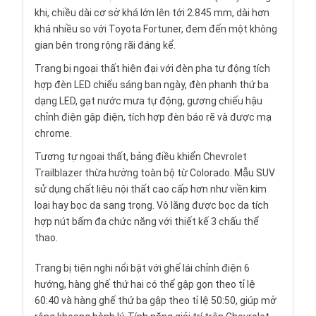
khi, chiều dài cơ sở khá lớn lên tới 2.845 mm, dài hơn
khá nhiều so với Toyota Fortuner, đem đến một không
gian bên trong rộng rãi đáng kể.
Trang bị ngoại thất hiện đại với đèn pha tự động tích
hợp đèn LED chiếu sáng ban ngày, đèn phanh thứ ba
dạng LED, gạt nước mưa tự động, gương chiếu hậu
chỉnh điện gập điện, tích hợp đèn báo rẽ và được mạ
chrome.
Tương tự ngoại thất, bảng điều khiển Chevrolet
Trailblazer thừa hưởng toàn bộ từ Colorado. Mẫu SUV
sử dụng chất liệu nội thất cao cấp hơn như viền kim
loại hay bọc da sang trọng. Vô lăng được bọc da tích
hợp nút bấm đa chức năng với thiết kế 3 chấu thể
thao.
Trang bị tiện nghi nổi bật với ghế lái chỉnh điện 6
hướng, hàng ghế thứ hai có thể gập gọn theo tỉ lệ
60:40 và hàng ghế thứ ba gập theo tỉ lệ 50:50, giúp mở