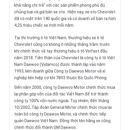
khả năng chi trả" với các sản phẩm phong phú đủ
chủng loại và
giá bán xe oto
. Hiện nay, xe oto Chevrolet
đã có mặt trên 140 quốc gia và có doanh số bán ra hơn
4,25 triệu chiếc xe mới mỗi năm.
Tại thị trường ô tô Việt Nam, thương hiệu
xe ô tô
Chevrolet
cũng có không ít những thăng trầm trước
khi chính thức về tay thương hiệu ô tô Vinfast đầu
năm 2018. Tiền thân của Chevrolet là công ty ô tô Việt
Nam Daewoo (
Vidamco
) được thành lập vào năm
1993, liên doanh giữa Công ty Daewoo Motor và xí
nghiệp liên hiệp cơ khí 7893 thuộc Bộ Quốc Phòng.
Đến năm 2000, công ty Daewoo Motor chính thức mua
lại phần góp vốn của đối tác Việt Nam để trở thành
công ty 100% vốn nước ngoài. Tuy nhiên, đến tháng
10/2002, Tập đoàn General Motor chính thức mua lại
toàn bộ công ty Deawoo Motor, và chính thức tiếp
quản Daewoo Việt Nam. Đồng thời tên hãng xe cũng
chính thức đổi thành GM Daewoo.