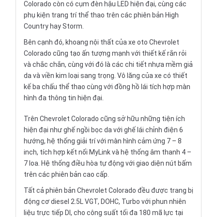
Colorado còn có cụm đèn hậu LED hiện đại, cùng các
phụ kiện trang trí thể thao trên các phiên bản High
Country hay Storm.
Bên cạnh đó, khoang
nội thất
của xe oto Chevrolet
Colorado cũng tạo ấn tượng mạnh với thiết kế rắn rỏi
và chắc chắn, cùng với đó là các chi tiết nhựa mềm giả
da và viền kim loại sang trọng. Vô lăng của xe có thiết
kế ba chấu thể thao cùng với đồng hồ lái tích hợp màn
hình đa thông tin hiện đại.
Trên Chevrolet Colorado cũng sở hữu những tiện ích
hiện đại như ghế ngồi bọc da với ghế lái chỉnh điện 6
hướng, hệ thống giải trí với màn hình cảm ứng 7 – 8
inch, tích hợp kết nối MyLink và hệ thống âm thanh 4 –
7 loa. Hệ thống điều hòa tự động với giao diện nút bấm
trên các phiên bản cao cấp.
Tất cả phiên bản Chevrolet Colorado đều được trang bị
động cơ diesel 2.5L VGT, DOHC, Turbo với phun nhiên
liệu trực tiếp DI, cho công suất tối đa 180 mã lực tại