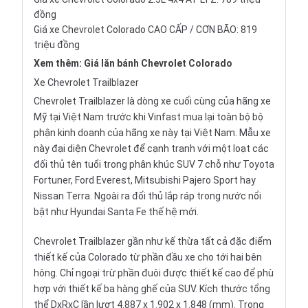
đồng
Giá xe Chevrolet Colorado CAO CẤP / CƠN BÃO: 819
triệu đồng
Xem thêm:
Giá lăn bánh Chevrolet Colorado
Xe Chevrolet Trailblazer
Chevrolet Trailblazer là dòng xe cuối cùng của hãng xe
Mỹ tại Việt Nam trước khi Vinfast mua lại toàn bộ bộ
phận kinh doanh của hãng xe này tại Việt Nam. Mẫu xe
này đại diện Chevrolet để cạnh tranh với một loạt các
đối thủ tên tuổi trong phân khúc
SUV 7 chỗ
như
Toyota
Fortuner
,
Ford Everest
,
Mitsubishi Pajero Sport
hay
Nissan Terra
. Ngoài ra đối thủ
lắp ráp trong nước
nổi
bật như Hyundai Santa Fe thế hệ mới.
Chevrolet Trailblazer gần như kế thừa tất cả đặc điểm
thiết kế của Colorado từ phần đầu xe cho tới hai bên
hông. Chỉ ngoại trừ phần đuôi được thiết kế cao để phù
hợp với thiết kế ba hàng ghế của SUV. Kích thước tổng
thể DxRxC lần lượt 4.887 x 1.902 x 1.848 (mm). Trong