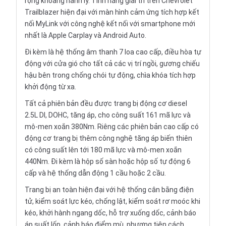
rộng khoang hành lý. Tính năng giải trí trên Chevrolet
Trailblazer hiện đại với màn hình cảm ứng tích hợp kết
nối MyLink với công nghệ kết nối với smartphone mới
nhất là Apple Carplay và Android Auto.
Đi kèm là hệ thống âm thanh 7 loa cao cấp, điều hòa tự
động với cửa gió cho tất cả các vị trí ngồi, gương chiếu
hậu bên trong chống chói tự động, chìa khóa tích hợp
khởi động từ xa.
Tất cả phiên bản đều được trang bị động cơ diesel
2.5L DI, DOHC, tăng áp, cho công suất 161 mã lực và
mô-men xoắn 380Nm. Riêng các phiên bản cao cấp có
động cơ trang bị thêm công nghệ tăng áp biến thiên
có công suất lên tới 180 mã lực và mô-men xoắn
440Nm. Đi kèm là hộp số sàn hoặc hộp số tự động 6
cấp và hệ thống dẫn động 1 cầu hoặc 2 cầu.
Trang bị an toàn hiện đại với hệ thống cân bằng điện
tử, kiểm soát lực kéo, chống lật, kiểm soát rơ moóc khi
kéo, khởi hành ngang dốc, hỗ trợ xuống dốc, cảnh báo
áp suất lốp, cảnh báo điểm mù, phương tiện cách