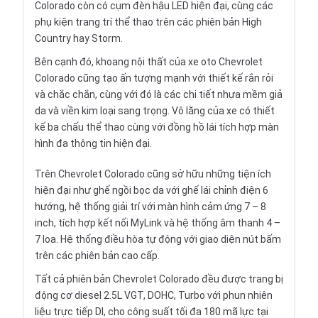
Colorado còn có cụm đèn hậu LED hiện đại, cùng các
phụ kiện trang trí thể thao trên các phiên bản High
Country hay Storm.
Bên cạnh đó, khoang
nội thất
của xe oto Chevrolet
Colorado cũng tạo ấn tượng mạnh với thiết kế rắn rỏi
và chắc chắn, cùng với đó là các chi tiết nhựa mềm giả
da và viền kim loại sang trọng. Vô lăng của xe có thiết
kế ba chấu thể thao cùng với đồng hồ lái tích hợp màn
hình đa thông tin hiện đại.
Trên Chevrolet Colorado cũng sở hữu những tiện ích
hiện đại như ghế ngồi bọc da với ghế lái chỉnh điện 6
hướng, hệ thống giải trí với màn hình cảm ứng 7 – 8
inch, tích hợp kết nối MyLink và hệ thống âm thanh 4 –
7 loa. Hệ thống điều hòa tự động với giao diện nút bấm
trên các phiên bản cao cấp.
Tất cả phiên bản Chevrolet Colorado đều được trang bị
động cơ diesel 2.5L VGT, DOHC, Turbo với phun nhiên
liệu trực tiếp DI, cho công suất tối đa 180 mã lực tại