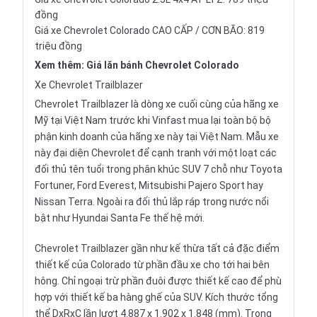
đồng
Giá xe Chevrolet Colorado CAO CẤP / CƠN BÃO: 819
triệu đồng
Xem thêm:
Giá lăn bánh Chevrolet Colorado
Xe Chevrolet Trailblazer
Chevrolet Trailblazer là dòng xe cuối cùng của hãng xe
Mỹ tại Việt Nam trước khi Vinfast mua lại toàn bộ bộ
phận kinh doanh của hãng xe này tại Việt Nam. Mẫu xe
này đại diện Chevrolet để cạnh tranh với một loạt các
đối thủ tên tuổi trong phân khúc
SUV 7 chỗ
như
Toyota
Fortuner
,
Ford Everest
,
Mitsubishi Pajero Sport
hay
Nissan Terra
. Ngoài ra đối thủ
lắp ráp trong nước
nổi
bật như Hyundai Santa Fe thế hệ mới.
Chevrolet Trailblazer gần như kế thừa tất cả đặc điểm
thiết kế của Colorado từ phần đầu xe cho tới hai bên
hông. Chỉ ngoại trừ phần đuôi được thiết kế cao để phù
hợp với thiết kế ba hàng ghế của SUV. Kích thước tổng
thể DxRxC lần lượt 4.887 x 1.902 x 1.848 (mm). Trong