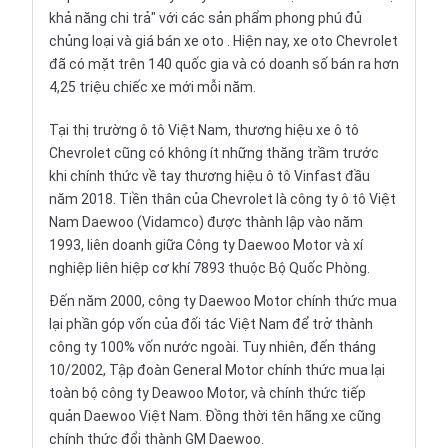
khả năng chi trả" với các sản phẩm phong phú đủ
chủng loại và
giá bán xe oto
. Hiện nay, xe oto Chevrolet
đã có mặt trên 140 quốc gia và có doanh số bán ra hơn
4,25 triệu chiếc xe mới mỗi năm.
Tại thị trường ô tô Việt Nam, thương hiệu
xe ô tô
Chevrolet
cũng có không ít những thăng trầm trước
khi chính thức về tay thương hiệu ô tô Vinfast đầu
năm 2018. Tiền thân của Chevrolet là công ty ô tô Việt
Nam Daewoo (
Vidamco
) được thành lập vào năm
1993, liên doanh giữa Công ty Daewoo Motor và xí
nghiệp liên hiệp cơ khí 7893 thuộc Bộ Quốc Phòng.
Đến năm 2000, công ty Daewoo Motor chính thức mua
lại phần góp vốn của đối tác Việt Nam để trở thành
công ty 100% vốn nước ngoài. Tuy nhiên, đến tháng
10/2002, Tập đoàn General Motor chính thức mua lại
toàn bộ công ty Deawoo Motor, và chính thức tiếp
quản Daewoo Việt Nam. Đồng thời tên hãng xe cũng
chính thức đổi thành GM Daewoo.