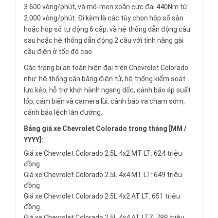
3.600 vòng/phút, và mô-men xoắn cực đại 440Nm từ
2.000 vòng/phút. Đi kèm là các tùy chọn hộp số sàn
hoặc hộp số tự động 6 cấp, và hệ thống dẫn động cầu
sau hoặc hệ thống dẫn động 2 cầu với tính năng gài
cầu điện ở tốc độ cao.
Các trang bị an toàn hiện đại trên Chevrolet Colorado
như: hệ thống cân bằng điện tử, hệ thống kiểm soát
lực kéo, hỗ trợ khởi hành ngang dốc, cảnh báo áp suất
lốp, cảm biến và camera lùi, cảnh báo va chạm sớm,
cảnh báo lệch làn đường.
Bảng giá xe Chevrolet Colorado trong tháng [MM /
YYYY]:
Giá xe Chevrolet Colorado 2.5L 4x2 MT LT: 624 triệu
đồng
Giá xe Chevrolet Colorado 2.5L 4x4 MT LT: 649 triệu
đồng
Giá xe Chevrolet Colorado 2.5L 4x2 AT LT: 651 triệu
đồng
Giá xe Chevrolet Colorado 2.5L 4x4 AT LTZ: 789 triệu