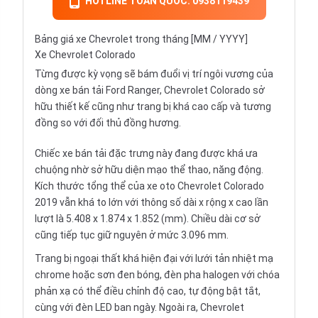
HOTLINE TOÀN QUỐC: 0938119439
Bảng giá xe Chevrolet trong tháng [MM / YYYY]
Xe Chevrolet Colorado
Từng được kỳ vọng sẽ bám đuổi vị trí ngôi vương của
dòng xe bán tải
Ford Ranger
, Chevrolet Colorado sở
hữu thiết kế cũng như trang bị khá cao cấp và tương
đồng so với đối thủ đồng hương.
Chiếc xe bán tải đặc trưng này đang được khá ưa
chuộng nhờ sở hữu diện mạo thể thao, năng động.
Kích thước tổng thể của xe oto Chevrolet Colorado
2019 vẫn khá to lớn với thông số dài x rộng x cao lần
lượt là 5.408 x 1.874 x 1.852 (mm). Chiều dài cơ sở
cũng tiếp tục giữ nguyên ở mức 3.096 mm.
Trang bị ngoại thất khá hiện đại với lưới tản nhiệt mạ
chrome hoặc sơn đen bóng, đèn pha halogen với chóa
phản xạ có thể điều chỉnh độ cao, tự động bật tắt,
cùng với đèn LED ban ngày. Ngoài ra, Chevrolet