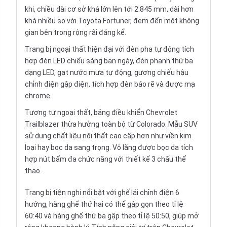
khi, chiều dài cơ sở khá lớn lên tới 2.845 mm, dài hơn
khá nhiều so với Toyota Fortuner, đem đến một không
gian bên trong rộng rãi đáng kể.
Trang bị ngoại thất hiện đại với đèn pha tự động tích
hợp đèn LED chiếu sáng ban ngày, đèn phanh thứ ba
dạng LED, gạt nước mưa tự động, gương chiếu hậu
chỉnh điện gập điện, tích hợp đèn báo rẽ và được mạ
chrome.
Tương tự ngoại thất, bảng điều khiển Chevrolet
Trailblazer thừa hưởng toàn bộ từ Colorado. Mẫu SUV
sử dụng chất liệu nội thất cao cấp hơn như viền kim
loại hay bọc da sang trọng. Vô lăng được bọc da tích
hợp nút bấm đa chức năng với thiết kế 3 chấu thể
thao.
Trang bị tiện nghi nổi bật với ghế lái chỉnh điện 6
hướng, hàng ghế thứ hai có thể gập gọn theo tỉ lệ
60:40 và hàng ghế thứ ba gập theo tỉ lệ 50:50, giúp mở