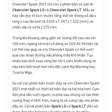
Chevrolet Spark 2021
chỉ còn 2 phiên bản số sàn là
Chevrolet Spark LS
và
Chevrolet Spark LT
. Mẫu xe
này vẫn duy trì kích thước tổng thể với thông số dài x
rộng x cao lần lượt là 3.635 x 1.597 x 1.522 (mm) và
chiều dài cơ sở là 2.375 mm.
Trong khi khoảng sáng gầm xe tương đối cao ráo với
160 mm, ngang với một số dòng
xe SUV
đô thị hiện tại.
Lợi thế này giúp xe oto Chevrolet Spark có thể vượt
qua các đoạn đường xấu không mấy khó khăn. Tuy
nhiên bán kính xoay vòng lên tới 5 mét, khiến dòng xe
này kém linh hoạt hơn nếu đặt cạnh
Kia Morning
hay
Toyota Wigo
.
So với các phiên bản trước đây, xe oto Chevrolet Spark
2021 mới nhất có thiết kế hiện đại và hài hòa hơn. Cụm
đèn pha vẫn vuốt ngược ra phía sau nhưng có tạo hình
vuông thay vì hình tròn, mang lại vẻ cứng cáp cho phần
đầu xe. Cả hai phiên bản
Spark LS
và
Spark LT
đều sử