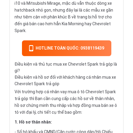
i10 và Mitsubishi Mirage, mặc dù vẫn thuộc dòng xe
hatchback nhỏ gọn, nhưng đây lại là các mẫu xe gần
như tiệm cận với phân khúc B về trang bị hỗ trợ cho
đến giá bán cao hơn hẳn Kia Morning hay Chevrolet
Spark.
HOTLINE TOÀN QUỐC: 0938119439
Điều kiện và thủ tục mua xe Chevrolet Spark trả góp là
gì?
Điều kiện và hồ sơ đối với khách hàng cá nhân mua xe
Chevrolet Spark trả góp
Với trường hợp cá nhân vay
mua ô tô Chevrolet Spark
trả góp
thì Bạn cần cung cấp các hồ sơ về thân nhân,
hồ sơ chứng minh thu nhập và hợp đồng mua bán xe ô
tô với đại lý, chi tiết cụ thể bao gồm:
1. Hồ sơ thân nhân:
- Sổ hộ khẩu và CMND/Căn cước công dân/Hộ Chiếu