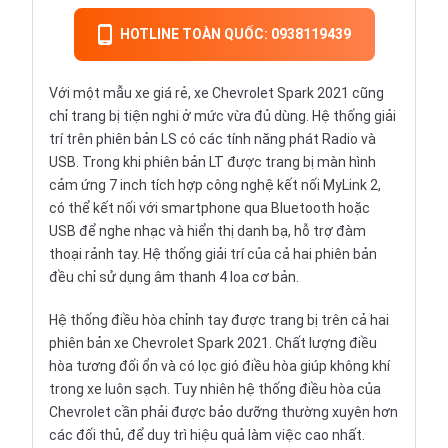
HOTLINE TOÀN QUỐC: 0938119439
Với một mẫu xe giá rẻ, xe Chevrolet Spark 2021 cũng
chỉ trang bị tiện nghi ở mức vừa đủ dùng. Hệ thống giải
trí trên phiên bản LS có các tính năng phát Radio và
USB. Trong khi phiên bản LT được trang bị màn hình
cảm ứng 7 inch tích hợp công nghệ kết nối MyLink 2,
có thể kết nối với smartphone qua Bluetooth hoặc
USB để nghe nhạc và hiển thị danh bạ, hỗ trợ đàm
thoại rảnh tay. Hệ thống giải trí của cả hai phiên bản
đều chỉ sử dụng âm thanh 4 loa cơ bản.
Hệ thống điều hòa chỉnh tay được trang bị trên cả hai
phiên bản xe Chevrolet Spark 2021. Chất lượng điều
hòa tương đối ổn và có lọc gió điều hòa giúp không khí
trong xe luôn sạch. Tuy nhiên hệ thống điều hòa của
Chevrolet cần phải được bảo dưỡng thường xuyên hơn
các đối thủ, để duy trì hiệu quả làm việc cao nhất.