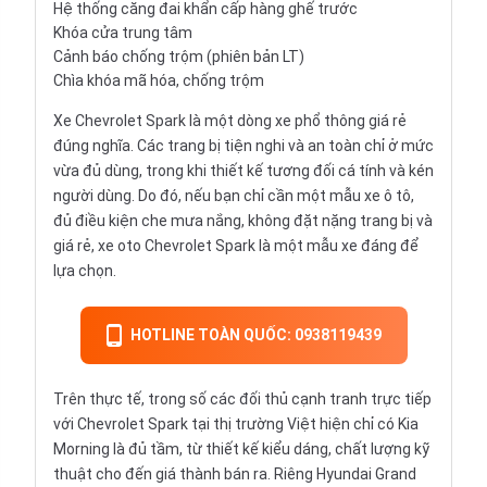
Hệ thống căng đai khẩn cấp hàng ghế trước
Khóa cửa trung tâm
Cảnh báo chống trộm (phiên bản LT)
Chìa khóa mã hóa, chống trộm
Xe Chevrolet Spark là một dòng xe phổ thông giá rẻ
đúng nghĩa. Các trang bị tiện nghi và an toàn chỉ ở mức
vừa đủ dùng, trong khi thiết kế tương đối cá tính và kén
người dùng. Do đó, nếu bạn chỉ cần một mẫu xe ô tô,
đủ điều kiện che mưa nắng, không đặt nặng trang bị và
giá rẻ, xe oto Chevrolet Spark là một mẫu xe đáng để
lựa chọn.
HOTLINE TOÀN QUỐC: 0938119439
Trên thực tế, trong số các đối thủ cạnh tranh trực tiếp
với Chevrolet Spark tại thị trường Việt hiện chỉ có Kia
Morning là đủ tầm, từ thiết kế kiểu dáng, chất lượng kỹ
thuật cho đến giá thành bán ra. Riêng Hyundai Grand