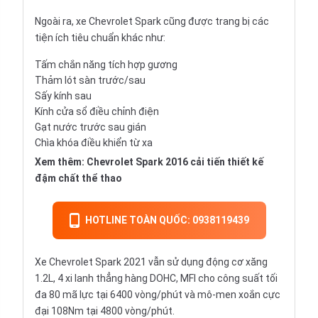
Ngoài ra, xe Chevrolet Spark cũng được trang bị các
tiện ích tiêu chuẩn khác như:
Tấm chắn năng tích hợp gương
Thảm lót sàn trước/sau
Sấy kính sau
Kính cửa sổ điều chỉnh điện
Gạt nước trước sau gián
Chìa khóa điều khiển từ xa
Xem thêm:
Chevrolet Spark 2016 cải tiến thiết kế
đậm chất thể thao
HOTLINE TOÀN QUỐC: 0938119439
Xe Chevrolet Spark 2021 vẫn sử dụng động cơ xăng
1.2L, 4 xi lanh thẳng hàng DOHC, MFI cho công suất tối
đa 80 mã lực tại 6400 vòng/phút và mô-men xoắn cực
đại 108Nm tại 4800 vòng/phút.