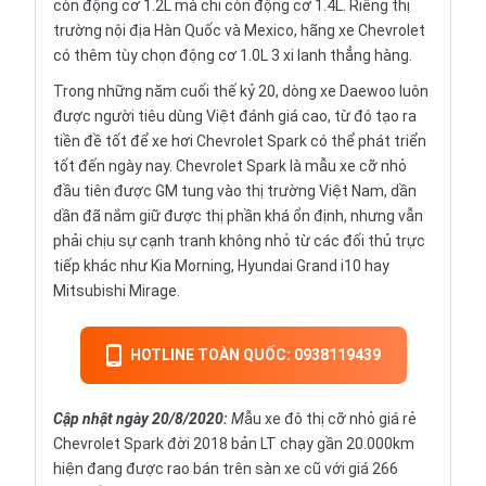
còn động cơ 1.2L mà chỉ còn động cơ 1.4L. Riêng thị
trường nội địa Hàn Quốc và Mexico, hãng xe Chevrolet
có thêm tùy chọn động cơ 1.0L 3 xi lanh thẳng hàng.
Trong những năm cuối thế kỷ 20, dòng xe Daewoo luôn
được người tiêu dùng Việt đánh giá cao, từ đó tạo ra
tiền đề tốt để xe hơi Chevrolet Spark có thể phát triển
tốt đến ngày nay.
Chevrolet
Spark là mẫu xe cỡ nhỏ
đầu tiên được GM tung vào thị trường Việt Nam, dần
dần đã nắm giữ được thị phần khá ổn định, nhưng vẫn
phải chịu sự cạnh tranh không nhỏ từ các đối thủ trực
tiếp khác như Kia Morning, Hyundai Grand i10 hay
Mitsubishi Mirage.
HOTLINE TOÀN QUỐC: 0938119439
Cập nhật ngày 20
/8/2020:
M
ẫu xe đô thị cỡ nhỏ giá rẻ
Chevrolet Spark đời 2018 bản LT chạy gần 20.000km
hiện đang được rao bán trên sàn xe cũ với giá 266