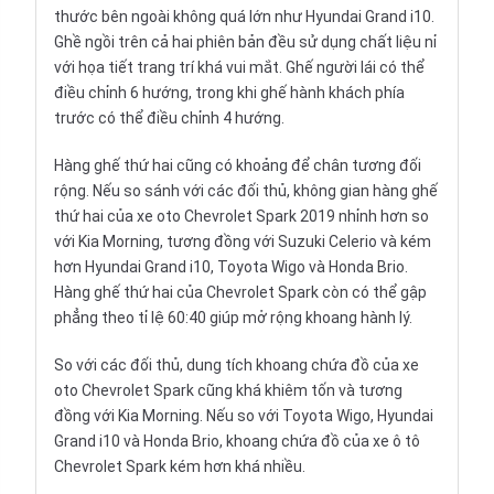
thước bên ngoài không quá lớn như
Hyundai Grand i10
.
Ghề ngồi trên cả hai phiên bản đều sử dụng chất liệu nỉ
với họa tiết trang trí khá vui mắt. Ghế người lái có thể
điều chỉnh 6 hướng, trong khi ghế hành khách phía
trước có thể điều chỉnh 4 hướng.
Hàng ghế thứ hai cũng có khoảng để chân tương đối
rộng. Nếu so sánh với các đối thủ, không gian hàng ghế
thứ hai của xe oto Chevrolet Spark 2019 nhỉnh hơn so
với Kia Morning, tương đồng với
Suzuki Celerio
và kém
hơn Hyundai Grand i10, Toyota Wigo và Honda Brio.
Hàng ghế thứ hai của Chevrolet Spark còn có thể gập
phẳng theo tỉ lệ 60:40 giúp mở rộng khoang hành lý.
So với các đối thủ, dung tích khoang chứa đồ của xe
oto Chevrolet Spark cũng khá khiêm tốn và tương
đồng với Kia Morning. Nếu so với Toyota Wigo, Hyundai
Grand i10 và Honda Brio, khoang chứa đồ của xe ô tô
Chevrolet Spark kém hơn khá nhiều.