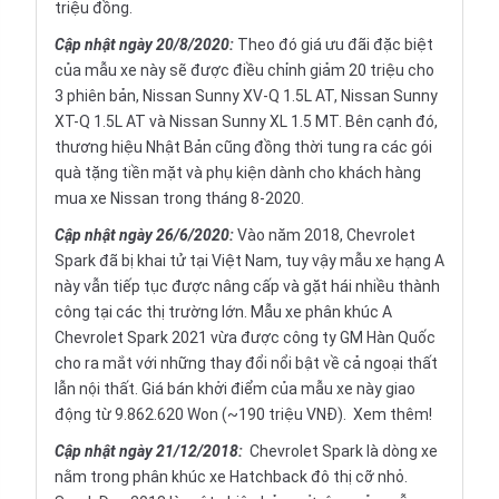
triệu đồng.
Cập nhật ngày 20
/8/2020:
Theo đó giá ưu đãi đặc biệt
của mẫu xe này sẽ được điều chỉnh giảm 20 triệu cho
3 phiên bản, Nissan Sunny XV-Q 1.5L AT, Nissan Sunny
XT-Q 1.5L AT và Nissan Sunny XL 1.5 MT. Bên cạnh đó,
thương hiệu Nhật Bản cũng đồng thời tung ra các gói
quà tặng tiền mặt và phụ kiện dành cho khách hàng
mua xe Nissan trong tháng 8-2020.
Cập nhật ngày 26/6/2020:
Vào năm 2018, Chevrolet
Spark đã bị khai tử tại Việt Nam, tuy vậy mẫu xe hạng A
này vẫn tiếp tục được nâng cấp và gặt hái nhiều thành
công tại các thị trường lớn. Mẫu xe phân khúc A
Chevrolet Spark 2021 vừa được công ty GM Hàn Quốc
cho ra mắt với những thay đổi nổi bật về cả ngoại thất
lẫn nội thất. Giá bán khởi điểm của mẫu xe này giao
động từ 9.862.620 Won (~190 triệu VNĐ).
Xem thêm!
Cập nhật ngày
21/12/2018:
Chevrolet Spark là dòng xe
nằm trong phân khúc xe Hatchback đô thị cỡ nhỏ.