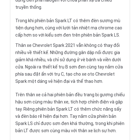
dụng đèn pha halogen với chóa phản xạ đa chiều
truyền thống.
Trong khi phiên bản Spark LT có thêm đèn sương mù
tiện dụng hơn, cùng với lưới tản nhiệt mạ chrome cao
cấp hơn so với kiểu sơn đen trên phiên bản Spark LS.
Thân xe Chevrolet Spark 2021 vẫn không có thay đổi
nhiều về thiết kế. Những đường gân dập nổi được gia
giảm khá nhiều, và chỉ sử dụng ở vè bánh và viền dưới
cửa. Ngoài ra thiết kế trụ B sơn đen cùng tay nắm cửa
phía sau đặt ẩn với trụ C, tạo cho xe oto Chevrolet
Spark một dáng vẻ hiện đại và thể thao hơn.
Trên thân xe cả hai phiên bản đều trang bị gương chiếu
hậu sơn cùng màu thân xe, tích hợp chỉnh điện và gập
tay. Riêng phiên bản Spark LT có thêm chức năng sấy
và đèn báo rẽ hiện đại hơn. Tay nắm cửa phiên bản
Spark LS chỉ được sơn đen khá thường, trong khi phiên
bản LT được sơn cùng màu với thân xe lịch sự hơn.