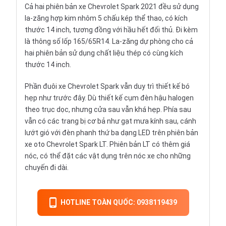
Cả hai phiên bản xe Chevrolet Spark 2021 đều sử dụng
la-zăng hợp kim nhôm 5 chấu kép thể thao, có kích
thước 14 inch, tương đồng với hầu hết đối thủ. Đi kèm
là thông số lốp 165/65R14. La-zăng dự phòng cho cả
hai phiên bản sử dụng chất liệu thép có cùng kích
thước 14 inch.
Phần đuôi xe Chevrolet Spark vẫn duy trì thiết kế bó
hẹp như trước đây. Dù thiết kế cụm đèn hậu halogen
theo trục dọc, nhưng cửa sau vẫn khá hẹp. Phía sau
vẫn có các trang bị cơ bả như gạt mưa kính sau, cánh
lướt gió với đèn phanh thứ ba dạng LED trên phiên bản
xe oto Chevrolet Spark LT. Phiên bản LT có thêm giá
nóc, có thể đặt các vật dụng trên nóc xe cho những
chuyến đi dài.
HOTLINE TOÀN QUỐC: 0938119439