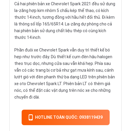
Cả hai phiên bản xe Chevrolet Spark 2021 đều sử dụng
la-zăng hợp kim nhôm 5 chấu kép thể thao, có kích
thước 14 inch, tương đồng với hầu hết đối thủ. Đi kèm
là thông số lốp 165/65R14. La-zăng dự phòng cho cả
hai phiên bản sử dụng chất liệu thép có cùng kích
thước 14 inch.
Phần đuôi xe Chevrolet Spark vẫn duy trì thiết kế bó
hẹp như trước đây. Dù thiết kế cụm đèn hậu halogen
theo trục dọc, nhưng cửa sau vẫn khá hẹp. Phía sau
vẫn có các trang bị cơ bả như gạt mưa kính sau, cánh
lướt gió với đèn phanh thứ ba dạng LED trên phiên bản
xe oto Chevrolet Spark LT. Phiên bản LT có thêm giá
nóc, có thể đặt các vật dụng trên nóc xe cho những
chuyến đi dài.
HOTLINE TOÀN QUỐC: 0938119439