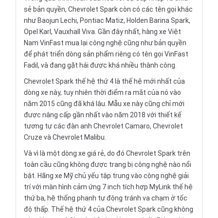
sẻ bản quyền, Chevrolet Spark còn có các tên gọi khác
như Baojun Lechi, Pontiac Matiz, Holden Barina Spark,
Opel Karl, Vauxhall Viva. Gần đây nhất, hàng xe Việt
Nam VinFast mua lại công nghệ cũng như bản quyền
để phát triển dòng sản phẩm riêng có tên gọi VinFast
Fadil, và đang gặt hái được khá nhiều thành công.
Chevrolet Spark thế hệ thứ 4 là thế hệ mới nhất của
dòng xe này, tuy nhiên thời điểm ra mắt của nó vào
năm 2015 cũng đã khá lâu. Mẫu xe này cũng chỉ mới
được nâng cấp gần nhất vào năm 2018 với thiết kế
tương tự các đàn anh Chevrolet Camaro, Chevrolet
Cruze và Chevrolet Malibu.
Và vì là một dòng xe giá rẻ, do đó Chevrolet Spark trên
toàn cầu cũng không được trang bị công nghệ nào nổi
bật. Hãng xe Mỹ chủ yếu tập trung vào công nghệ giải
trí với màn hình cảm ứng 7 inch tích hợp MyLink thế hệ
thứ ba, hệ thống phanh tự động tránh va chạm ở tốc
độ thấp. Thế hệ thứ 4 của Chevrolet Spark cũng không