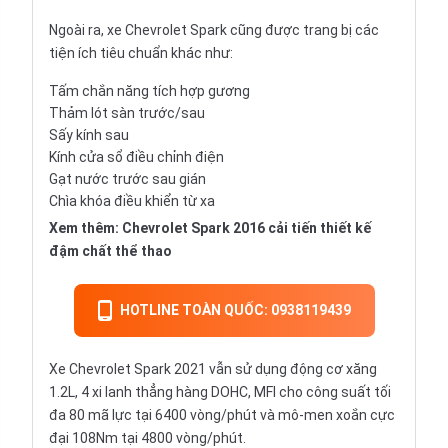
Ngoài ra, xe Chevrolet Spark cũng được trang bị các
tiện ích tiêu chuẩn khác như:
Tấm chắn năng tích hợp gương
Thảm lót sàn trước/sau
Sấy kính sau
Kính cửa sổ điều chỉnh điện
Gạt nước trước sau gián
Chìa khóa điều khiển từ xa
Xem thêm:
Chevrolet Spark 2016 cải tiến thiết kế
đậm chất thể thao
HOTLINE TOÀN QUỐC: 0938119439
Xe Chevrolet Spark 2021 vẫn sử dụng động cơ xăng
1.2L, 4 xi lanh thẳng hàng DOHC, MFI cho công suất tối
đa 80 mã lực tại 6400 vòng/phút và mô-men xoắn cực
đại 108Nm tại 4800 vòng/phút.