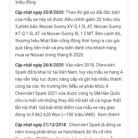
triệu đồng.
Cập nhật ngày 20
/8/2020:
Theo đó giá ưu đãi đặc biệt
của mẫu xe này sẽ được điều chỉnh giảm 20 triệu cho
3 phiên bản, Nissan Sunny XV-Q 1.5L AT, Nissan Sunny
XT-Q 1.5L AT và Nissan Sunny XL 1.5 MT. Bên cạnh đó,
thương hiệu Nhật Bản cũng đồng thời tung ra các gói
quà tặng tiền mặt và phụ kiện dành cho khách hàng
mua xe Nissan trong tháng 8-2020.
Cập nhật ngày 26/6/2020:
Vào năm 2018, Chevrolet
Spark đã bị khai tử tại Việt Nam, tuy vậy mẫu xe hạng A
này vẫn tiếp tục được nâng cấp và gặt hái nhiều thành
công tại các thị trường lớn. Mẫu xe phân khúc A
Chevrolet Spark 2021 vừa được công ty GM Hàn Quốc
cho ra mắt với những thay đổi nổi bật về cả ngoại thất
lẫn nội thất. Giá bán khởi điểm của mẫu xe này giao
động từ 9.862.620 Won (~190 triệu VNĐ).
Xem thêm!
Cập nhật ngày
21/12/2018:
Chevrolet Spark là dòng xe
nằm trong phân khúc xe Hatchback đô thị cỡ nhỏ.