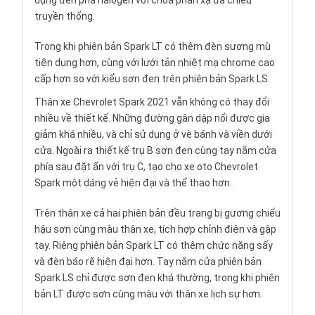
dụng đèn pha halogen với chóa phản xạ đa chiều
truyền thống.
Trong khi phiên bản Spark LT có thêm đèn sương mù
tiện dụng hơn, cùng với lưới tản nhiệt mạ chrome cao
cấp hơn so với kiểu sơn đen trên phiên bản Spark LS.
Thân xe Chevrolet Spark 2021 vẫn không có thay đổi
nhiều về thiết kế. Những đường gân dập nổi được gia
giảm khá nhiều, và chỉ sử dụng ở vè bánh và viền dưới
cửa. Ngoài ra thiết kế trụ B sơn đen cùng tay nắm cửa
phía sau đặt ẩn với trụ C, tạo cho xe oto Chevrolet
Spark một dáng vẻ hiện đại và thể thao hơn.
Trên thân xe cả hai phiên bản đều trang bị gương chiếu
hậu sơn cùng màu thân xe, tích hợp chỉnh điện và gập
tay. Riêng phiên bản Spark LT có thêm chức năng sấy
và đèn báo rẽ hiện đại hơn. Tay nắm cửa phiên bản
Spark LS chỉ được sơn đen khá thường, trong khi phiên
bản LT được sơn cùng màu với thân xe lịch sự hơn.