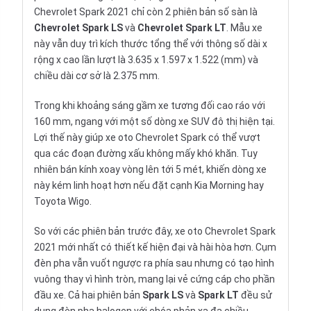
Chevrolet Spark 2021
chỉ còn 2 phiên bản số sàn là
Chevrolet Spark LS
và
Chevrolet Spark LT
. Mẫu xe
này vẫn duy trì kích thước tổng thể với thông số dài x
rộng x cao lần lượt là 3.635 x 1.597 x 1.522 (mm) và
chiều dài cơ sở là 2.375 mm.
Trong khi khoảng sáng gầm xe tương đối cao ráo với
160 mm, ngang với một số dòng
xe SUV
đô thị hiện tại.
Lợi thế này giúp xe oto Chevrolet Spark có thể vượt
qua các đoạn đường xấu không mấy khó khăn. Tuy
nhiên bán kính xoay vòng lên tới 5 mét, khiến dòng xe
này kém linh hoạt hơn nếu đặt cạnh
Kia Morning
hay
Toyota Wigo
.
So với các phiên bản trước đây, xe oto Chevrolet Spark
2021 mới nhất có thiết kế hiện đại và hài hòa hơn. Cụm
đèn pha vẫn vuốt ngược ra phía sau nhưng có tạo hình
vuông thay vì hình tròn, mang lại vẻ cứng cáp cho phần
đầu xe. Cả hai phiên bản
Spark LS
và
Spark LT
đều sử