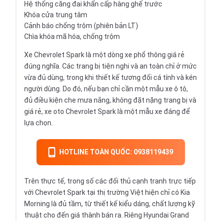
Hệ thống căng đai khẩn cấp hàng ghế trước
Khóa cửa trung tâm
Cảnh báo chống trộm (phiên bản LT)
Chìa khóa mã hóa, chống trộm
Xe Chevrolet Spark là một dòng xe phổ thông giá rẻ
đúng nghĩa. Các trang bị tiện nghi và an toàn chỉ ở mức
vừa đủ dùng, trong khi thiết kế tương đối cá tính và kén
người dùng. Do đó, nếu bạn chỉ cần một mẫu xe ô tô,
đủ điều kiện che mưa nắng, không đặt nặng trang bị và
giá rẻ, xe oto Chevrolet Spark là một mẫu xe đáng để
lựa chọn.
HOTLINE TOÀN QUỐC: 0938119439
Trên thực tế, trong số các đối thủ cạnh tranh trực tiếp
với Chevrolet Spark tại thị trường Việt hiện chỉ có Kia
Morning là đủ tầm, từ thiết kế kiểu dáng, chất lượng kỹ
thuật cho đến giá thành bán ra. Riêng Hyundai Grand