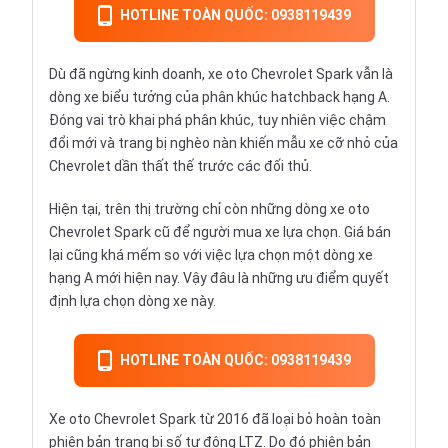
HOTLINE TOÀN QUỐC: 0938119439
Dù đã ngừng kinh doanh, xe oto Chevrolet Spark vẫn là
dòng xe biểu tưởng của phân khúc
hatchback
hạng A.
Đóng vai trò khai phá phân khúc, tuy nhiên việc chậm
đổi mới và trang bị nghèo nàn khiến mẫu xe cỡ nhỏ của
Chevrolet
dần thất thế trước các đối thủ.
Hiện tại, trên thị trường chỉ còn những dòng xe oto
Chevrolet Spark cũ để người mua xe lựa chọn. Giá bán
lại cũng khá mếm so với việc lựa chọn một dòng xe
hạng A mới hiện nay. Vậy đâu là những ưu điểm quyết
định lựa chọn dòng xe này.
HOTLINE TOÀN QUỐC: 0938119439
Xe oto Chevrolet Spark từ 2016 đã loại bỏ hoàn toàn
phiên bản trang bị số tự động LTZ. Do đó phiên bản