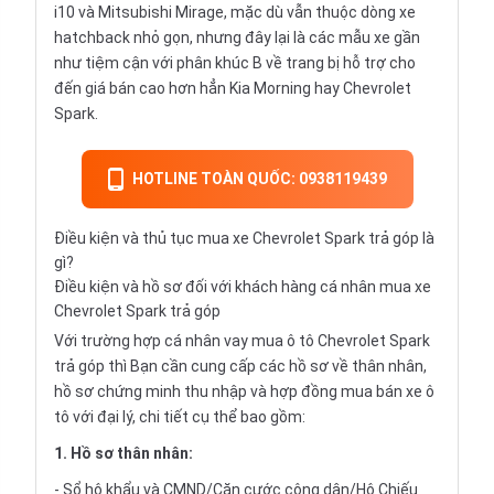
i10 và Mitsubishi Mirage, mặc dù vẫn thuộc dòng xe
hatchback nhỏ gọn, nhưng đây lại là các mẫu xe gần
như tiệm cận với phân khúc B về trang bị hỗ trợ cho
đến giá bán cao hơn hẳn Kia Morning hay Chevrolet
Spark.
HOTLINE TOÀN QUỐC: 0938119439
Điều kiện và thủ tục mua xe Chevrolet Spark trả góp là
gì?
Điều kiện và hồ sơ đối với khách hàng cá nhân mua xe
Chevrolet Spark trả góp
Với trường hợp cá nhân vay
mua ô tô Chevrolet Spark
trả góp
thì Bạn cần cung cấp các hồ sơ về thân nhân,
hồ sơ chứng minh thu nhập và hợp đồng mua bán xe ô
tô với đại lý, chi tiết cụ thể bao gồm:
1. Hồ sơ thân nhân:
- Sổ hộ khẩu và CMND/Căn cước công dân/Hộ Chiếu