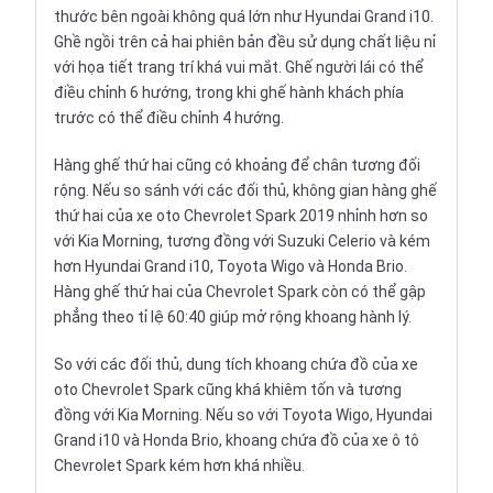
thước bên ngoài không quá lớn như
Hyundai Grand i10
.
Ghề ngồi trên cả hai phiên bản đều sử dụng chất liệu nỉ
với họa tiết trang trí khá vui mắt. Ghế người lái có thể
điều chỉnh 6 hướng, trong khi ghế hành khách phía
trước có thể điều chỉnh 4 hướng.
Hàng ghế thứ hai cũng có khoảng để chân tương đối
rộng. Nếu so sánh với các đối thủ, không gian hàng ghế
thứ hai của xe oto Chevrolet Spark 2019 nhỉnh hơn so
với Kia Morning, tương đồng với
Suzuki Celerio
và kém
hơn Hyundai Grand i10, Toyota Wigo và Honda Brio.
Hàng ghế thứ hai của Chevrolet Spark còn có thể gập
phẳng theo tỉ lệ 60:40 giúp mở rộng khoang hành lý.
So với các đối thủ, dung tích khoang chứa đồ của xe
oto Chevrolet Spark cũng khá khiêm tốn và tương
đồng với Kia Morning. Nếu so với Toyota Wigo, Hyundai
Grand i10 và Honda Brio, khoang chứa đồ của xe ô tô
Chevrolet Spark kém hơn khá nhiều.