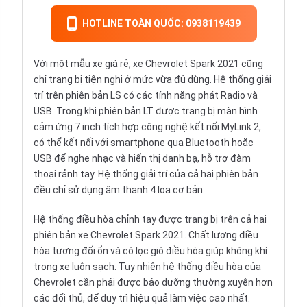
HOTLINE TOÀN QUỐC: 0938119439
Với một mẫu xe giá rẻ, xe Chevrolet Spark 2021 cũng
chỉ trang bị tiện nghi ở mức vừa đủ dùng. Hệ thống giải
trí trên phiên bản LS có các tính năng phát Radio và
USB. Trong khi phiên bản LT được trang bị màn hình
cảm ứng 7 inch tích hợp công nghệ kết nối MyLink 2,
có thể kết nối với smartphone qua Bluetooth hoặc
USB để nghe nhạc và hiển thị danh bạ, hỗ trợ đàm
thoại rảnh tay. Hệ thống giải trí của cả hai phiên bản
đều chỉ sử dụng âm thanh 4 loa cơ bản.
Hệ thống điều hòa chỉnh tay được trang bị trên cả hai
phiên bản xe Chevrolet Spark 2021. Chất lượng điều
hòa tương đối ổn và có lọc gió điều hòa giúp không khí
trong xe luôn sạch. Tuy nhiên hệ thống điều hòa của
Chevrolet cần phải được bảo dưỡng thường xuyên hơn
các đối thủ, để duy trì hiệu quả làm việc cao nhất.