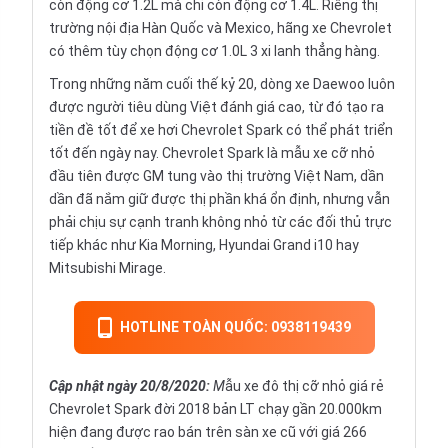
còn động cơ 1.2L mà chỉ còn động cơ 1.4L. Riêng thị
trường nội địa Hàn Quốc và Mexico, hãng xe Chevrolet
có thêm tùy chọn động cơ 1.0L 3 xi lanh thẳng hàng.
Trong những năm cuối thế kỷ 20, dòng xe Daewoo luôn
được người tiêu dùng Việt đánh giá cao, từ đó tạo ra
tiền đề tốt để xe hơi Chevrolet Spark có thể phát triển
tốt đến ngày nay.
Chevrolet
Spark là mẫu xe cỡ nhỏ
đầu tiên được GM tung vào thị trường Việt Nam, dần
dần đã nắm giữ được thị phần khá ổn định, nhưng vẫn
phải chịu sự cạnh tranh không nhỏ từ các đối thủ trực
tiếp khác như Kia Morning, Hyundai Grand i10 hay
Mitsubishi Mirage.
HOTLINE TOÀN QUỐC: 0938119439
Cập nhật ngày 20
/8/2020:
M
ẫu xe đô thị cỡ nhỏ giá rẻ
Chevrolet Spark đời 2018 bản LT chạy gần 20.000km
hiện đang được rao bán trên sàn xe cũ với giá 266