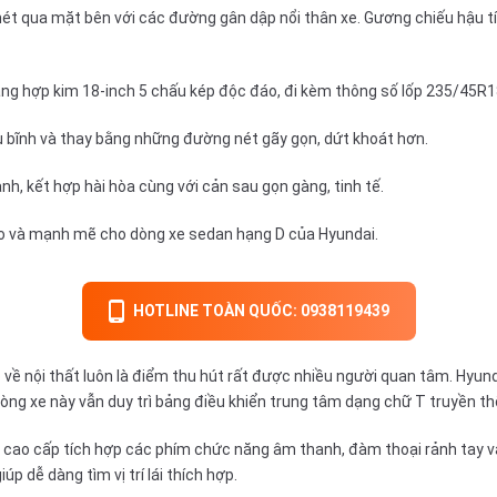
nét qua mặt bên với các đường gân dập nổi thân xe. Gương chiếu hậu tí
ăng hợp kim 18-inch 5 chấu kép độc đáo, đi kèm thông số lốp 235/45R1
 bĩnh và thay bằng những đường nét gãy gọn, dứt khoát hơn.
h, kết hợp hài hòa cùng với cản sau gọn gàng, tinh tế.
hao và mạnh mẽ cho dòng xe sedan hạng D của Hyundai.
HOTLINE TOÀN QUỐC: 0938119439
 nội thất luôn là điểm thu hút rất được nhiều người quan tâm. Hyundai 
òng xe này vẫn duy trì bảng điều khiển trung tâm dạng chữ T truyền t
cao cấp tích hợp các phím chức năng âm thanh, đàm thoại rảnh tay và 
p dễ dàng tìm vị trí lái thích hợp.