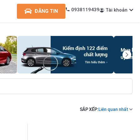
0938119439
Tài khoản
ĐĂNG TIN
SẮP XẾP:
Liên quan nhất