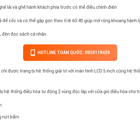
hế lái và ghế hành khách phía trước có thể điều chỉnh điện
iá để cốc và có thể gập gọn theo tỉ lệ 60:40 giúp mở rộng khoang hành l
, đèn đọc sách cá nhân.
HOTLINE TOÀN QUỐC: 0938119439
chỉ được trang bị hệ thống giải trí với màn hình LCD 5 inch cùng hệ th
ị hệ thống điều hòa tự động 2 vùng độc lập với cửa gió điều hòa cho 
m:
g nút bấm