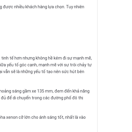
g được nhiều khách hàng lựa chọn. Tuy nhiên
và tinh tế hơn nhưng không hề kém đi sự mạnh mẽ,
giữa yếu tố góc cạnh, mạnh mẽ với sự trôi chảy tự
ại vẫn sẽ là những yếu tố tạo nên sức hút bên
và khoảng sáng gầm xe 135 mm, đem đến khả năng
a đủ để di chuyển trong các đường phố đô thị
a xenon cỡ lớn cho ánh sáng tốt, nhất là vào