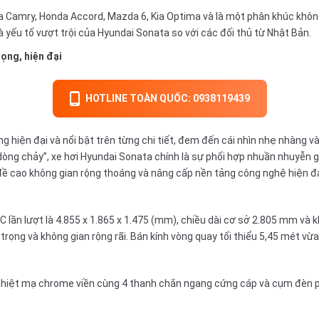
 Camry, Honda Accord, Mazda 6, Kia Optima và là một phân khúc khôn
là yếu tố vượt trội của Hyundai Sonata so với các đối thủ từ Nhật Bản.
ọng, hiện đại
HOTLINE TOÀN QUỐC: 0938119439
 hiện đại và nổi bật trên từng chi tiết, đem đến cái nhìn nhẹ nhàng 
c dòng chảy”, xe hơi Hyundai Sonata chính là sự phối hợp nhuần nhuyễn 
i đề cao không gian rộng thoáng và nâng cấp nền tảng công nghệ hiện đ
C lần lượt là 4.855 x 1.865 x 1.475 (mm), chiều dài cơ sở 2.805 mm 
rọng và không gian rộng rãi. Bán kính vòng quay tối thiểu 5,45 mét vừ
 nhiệt mạ chrome viền cùng 4 thanh chắn ngang cứng cáp và cụm đèn ph