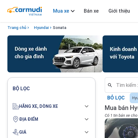
Mua xe
Bán xe
Giới thiệu
Trang chủ
Hyundai
Sonata
BỘ LỌC
BỎ LỌC
Hy
HÃNG XE, DÒNG XE
Mua bán Hy
Có 1 tin bán xe ch
ĐỊA ĐIỂM
GIÁ