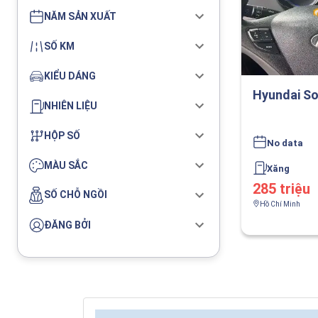
NĂM SẢN XUẤT
SỐ KM
KIỂU DÁNG
Hyundai So
NHIÊN LIỆU
HỘP SỐ
No data
MÀU SẮC
Xăng
285 triệu
SỐ CHỖ NGỒI
Hồ Chí Minh
ĐĂNG BỞI