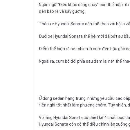
Ngôn ngữ "Điêu khắc dòng chảy" còn thể hiện rõ 
đèn báo rẽ và sấy gương.
Thân xe Hyundai Sonata còn thể thao với bộ la z
Đuôi xe Hyundai Sonata thế hệ mới đã bớt sự bầu
Điểm thể hiện rõ nét chính là cụm đèn hậu góc cạn
Ngoài ra, cụm bô đôi phía sau đem lại nét thể t
Ở dòng sedan hạng trung, những yêu cầu cao cấp về
tiện nghi tốt nhất làm phương châm. Tuy nhiên, d
Vô lăng
Hyundai Sonata có thiết kế 4 chấu bọc da 
Hyundai Sonata còn có thể điều chỉnh lên xuống giú