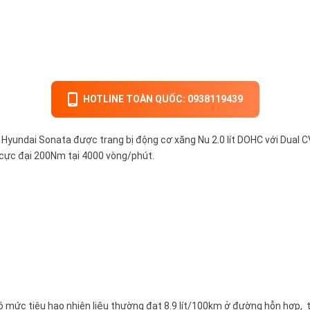
HOTLINE TOÀN QUỐC: 0938119439
undai Sonata được trang bị động cơ xăng Nu 2.0 lít DOHC với Dual CV
cực đại 200Nm tại 4000 vòng/phút.
ó mức tiêu hao nhiên liệu thường đạt 8.9 lít/100km ở đường hỗn hợp, 