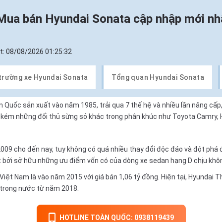
Mua bán Hyundai Sonata cập nhập mới nh
t:
08/08/2026 01:25:32
 trường xe Hyundai Sonata
Tổng quan Hyundai Sonata
 Quốc sản xuất vào năm 1985, trải qua 7 thế hệ và nhiều lần nâng cấp
 kém những đối thủ sừng sỏ khác trong phân khúc như
Toyota Camry
,
2009 cho đến nay, tuy không có quá nhiều thay đổi độc đáo và đột phá
t bởi sở hữu những ưu điểm vốn có của dòng
xe sedan
hạng D chịu khôn
iệt Nam là vào năm 2015 với giá bán 1,06 tỷ đồng. Hiện tại,
Hyundai T
 trong nước
từ năm 2018.
HOTLINE TOÀN QUỐC: 0938119439