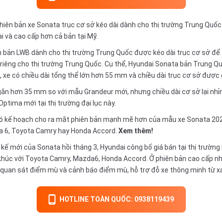
hiên bản xe Sonata trục cơ sở kéo dài dành cho thị trường Trung Quốc.
i và cao cấp hơn cả bản tại Mỹ.
 bản LWB dành cho thị trường Trung Quốc được kéo dài trục cơ sở để 
riêng cho thị trường Trung Quốc. Cụ thể, Hyundai Sonata bản Trung Quố
 xe có chiều dài tổng thể lớn hơn 55 mm và chiều dài trục cơ sở được
ắn hơn 35 mm so với mẫu Grandeur mới, nhưng chiều dài cơ sở lại nhỉn
tima mới tại thị trường đại lục này.
ó kế hoạch cho ra mắt phiên bản mạnh mẽ hơn của mẫu xe Sonata 2020
da 6, Toyota Camry hay Honda Accord.
Xem thêm!
ết kế mới của Sonata hồi tháng 3, Hyundai công bố giá bán tại thị trườn
khúc với Toyota Camry, Mazda6, Honda Accord. Ở phiên bản cao cấp nhấ
nh quan sát điểm mù và cảnh báo điểm mù, hỗ trợ đỗ xe thông minh từ x
HOTLINE TOÀN QUỐC: 0938119439