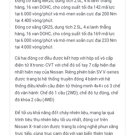
Động cơ xăng MR20, dung tích 2.0L, 4 xi lanh thẳng
hàng, 16 van DOHC, cho công suất tối đa 142 mã lực
tại 6.000 vòng/phút và mô-men xoắn cực đại 200 Nm
tại 4.400 vòng/phút.
Động cơ xăng QR25, dung tích 2.5L, 4 xi lanh thẳng
hàng, 16 van DOHC, cho công suất tối đa 169 mã lực
tại 6.000 vòng/phút và mô-men xoắn cực đại 233 Nm
tại 4.000 vòng/phút.
Cả hai động cơ đều được kết hợp với hộp số vô cấp
điện tử Xtronic-CVT với chế độ số tay 7 cấp hiện đại
nhất hiện nay của Nissan. Riêng phiên bản SV V-series
được trang bị hệ thống truyền động 4 bánh với hệ
thống điều khiển cầu điện tử thông minh 4x4-i có 3 chế
độ vận hành: Chế độ 1 cầu (2WD), chế độ tự động, chế
độ khóa 2 cầu (4WD).
Để tối ưu khả năng đốt cháy nhiên liệu, mang lại quá
trình tiêu thụ nhiên liệu tối ưu nhất, động cơ trên
Nissan X-trail còn được trang bị công nghệ phun xăng
trực tiếp, cùng trục cam đôi với van biến thiên toàn