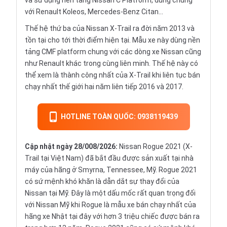
và sử dụng nền tảng Nissan C Platform, dùng chung
với Renault Koleos, Mercedes-Benz Citan...
Thế hệ thứ ba của Nissan X-Trail ra đời năm 2013 và
tồn tại cho tới thời điểm hiện tại. Mẫu xe này dùng nền
tảng CMF platform chung với các dòng xe Nissan cũng
như Renault khác trong cùng liên minh. Thế hệ này có
thể xem là thành công nhất của X-Trail khi liên tục bán
chạy nhất thế giới hai năm liên tiếp 2016 và 2017.
HOTLINE TOÀN QUỐC: 0938119439
Cập nhật ngày 28/008/2026:
Nissan Rogue 2021 (X-
Trail tại Việt Nam) đã bắt đầu được sản xuất tại nhà
máy của hãng ở Smyrna, Tennessee, Mỹ. Rogue 2021
có sứ mệnh khó khăn là dẫn dắt sự thay đổi của
Nissan tại Mỹ. Đây là một dấu mốc rất quan trọng đối
với Nissan Mỹ khi Rogue là mẫu xe bán chạy nhất của
hãng xe Nhật tại đây với hơn 3 triệu chiếc được bán ra