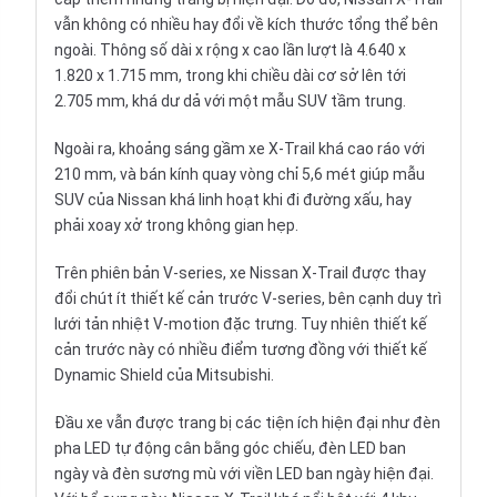
vẫn không có nhiều hay đổi về kích thước tổng thể bên
ngoài. Thông số dài x rộng x cao lần lượt là 4.640 x
1.820 x 1.715 mm, trong khi chiều dài cơ sở lên tới
2.705 mm, khá dư dả với một mẫu SUV tầm trung.
Ngoài ra, khoảng sáng gầm xe X-Trail khá cao ráo với
210 mm, và bán kính quay vòng chỉ 5,6 mét giúp mẫu
SUV của Nissan
khá linh hoạt khi đi đường xấu, hay
phải xoay xở trong không gian hẹp.
Trên phiên bản V-series, xe Nissan X-Trail được thay
đổi chút ít thiết kế cản trước V-series, bên cạnh duy trì
lưới tản nhiệt V-motion đặc trưng. Tuy nhiên thiết kế
cản trước này có nhiều điểm tương đồng với thiết kế
Dynamic Shield của
Mitsubishi
.
Đầu xe vẫn được trang bị các tiện ích hiện đại như đèn
pha LED tự động cân bằng góc chiếu, đèn LED ban
ngày và đèn sương mù với viền LED ban ngày hiện đại.