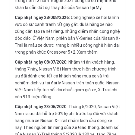
trong hơn 13 năm. Rogue 2021 cũng có sứ mệnh khó
khăn là dẫn dắt sự thay đổi của Nissan tại Mỹ.
Cập nhật ngày 28/008/2026:
Công nghiệp xe hơi là lĩnh
vực có sự cạnh tranh rất gay gắt, dù là hãng xe nào
cũng cần tạo ra nét riêng, những điểm nhấn công nghệ
độc đáo. Ở Việt Nam, phiên bản V-Series của Nissan X-
Trail là mẫu xe được trang bị nhiều công nghệ hiện đại
trong phân khúc Crossover 5+2.
Xem thêm
Cập nhật ngày 08/07/2020:
Nhằm tri ân khách hàng,
tháng 7 này, Nissan Việt Nam thực hiện chương trình
ưu đãi dành cho tất cả khách hàng mua xe và trải
nghiệm dịch vụ tại đại lý Nissan trên toàn quốc. Nissan
Việt Nam tiếp tục nối dài chuỗi giảm giá xe, X-Trail chỉ
còn 913 triệu đồng
Cập nhật ngày 23/06/2020:
Tháng 5/2020, Nissan Việt
Nam ra ưu đãi hỗ trợ 50% lệ phí trước bạ đối với khách
hàng mua xe Nissan X-Trail nhằm kích cầu dòng xe
này. Theo nguồn tin riêng của Xe Giao thông, doanh số
của Nissan X-Trail tháng 5/2020 là 130 xe, tăng 79 xe