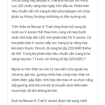
Với bổ sung này, Nissan X-Trail khá nổi bật với 4 khu
vực LED chiếu sáng ban ngày trên đầu xe. Phiên bản
tiêu chuẩn vẫn chỉ trang bị đèn pha halogen với chóa
phản xạ thông thường và không có đèn sương mù.
Trên thân xe Nissan X-Trail cũng được bổ sung ốp
sườn xe V-series thể thao hơn, cùng với nẹp bước
chân tích hợp đèn LED trên phiên bản SV V-series. Cả
hai phiên bản V-series tiếp tục trang bị la-zăng hợp
kim kích thước 18 inch, đi cùng bộ lốp 225/60R18 khá
bề thế. Trong khi phiên bản tiêu chuẩn vẫn trang bị la-
zăng hợp kim 17 inch, với thông số lốp 225/65R17.
Ngoài ra trên thân xe còn có tay nắm cửa ngoài mạ
chrome, giá nóc, gương chiếu hậu cùng màu thân xe
chỉnh điện, gập điện, tích hợp đèn báo rẽ và chức năng
sấy gương, khá hữu ích khi di chuyển dưới điều kiện
mưa hoặc độ ẩm không khí lớn.
Đuôi xe Nissan X-Trail V-series được bổ sung cánh