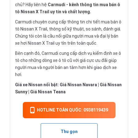
chủ? Hãy liên hệ
Carmudi
- kênh thông tin mua bán ô
tô Nissan X Trail uy tín và chất lượng.
Carmudi chuyên cung cấp thông tin chi tiết
mua bán ô
tô
Nissan X Trail, thông số kỹ thuật, so sánh, đánh giá.
Chúng tôi còn là cầu nối giữa người mua và đại lý bán
xe hơi Nissan X Trail uy tín trên toàn quốc.
Bên cạnh đó, Carmudi cung cấp dịch vụ
kiểm định xe ô
tô
cho những dòng xe ô tô cũ với giá cực ưu đãi giúp
người mua và người bán an tâm hơn khi giao dịch xe
hơi.
Giá xe Nissan nổi bật:
Giá Nissan Navara
|
Giá Nissan
Sunny
|
Giá Nissan Teana
HOTLINE TOÀN QUỐC: 0938119439
Thu gọn