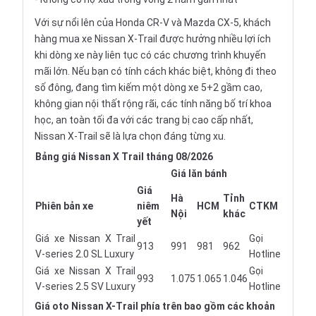
Với sự nổi lên của Honda CR-V và Mazda CX-5, khách
hàng mua xe Nissan X-Trail được hưởng nhiều lợi ích
khi dòng xe này liên tục có các chương trình khuyến
mãi lớn. Nếu bạn có tính cách khác biệt, không đi theo
số đông, đang tìm kiếm một dòng xe 5+2 gầm cao,
không gian nội thất rộng rãi, các tính năng bố trí khoa
học, an toàn tối đa với các trang bị cao cấp nhất,
Nissan X-Trail sẽ là lựa chọn đáng từng xu.
Bảng giá Nissan X Trail tháng 08/2026
Giá lăn bánh
Giá
Hà
Tỉnh
Phiên bản xe
niêm
HCM
CTKM
Nội
khác
yết
Giá xe Nissan X Trail
Gọi
913
991
981
962
V-series 2.0 SL Luxury
Hotline
Giá xe Nissan X Trail
Gọi
993
1.075
1.065
1.046
V-series 2.5 SV Luxury
Hotline
Giá oto
Nissan X-Trail phía trên bao gồm các khoản