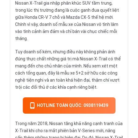
Nissan X-Trail gia nhập
phân khúc SUV
tầm trung,
trong lúc thị trường đang là cuộc ganh đua quyết liệt
giữa
Honda CR-V
7 chỗ và
Mazda CX-5
thế hệ mới.
Chính vì vậy, doanh số mẫu xe của Nissan vô tình lâm
vào tình cảnh ảm đảm và chỉ bán vài chục chiếc mỗi
tháng.
Tuy doanh số kém, nhưng điều này không phản ánh
đúng thực chất những giá trị mà Nissan X-Trail có thể
mang đến cho chủ nhân của mình. Nếu xem xét một
cách tổng quan, đây là mẫu
xe 5+2
sở hữu các công
nghệ tiện nghi và an toàn khá hiện đại, thậm chí vượt
trội các đối thủ ở các khía cạnh riêng biệt.
HOTLINE TOÀN QUỐC: 0938119439
Trong năm 2018,
Nissan
tăng khả năng cạnh tranh của
X-Trail khi cho ra mắt phiên bản V-Series
mới, nâng
cấp thêm những trang bị hiện đại. Do đó, Nissan X-Trail