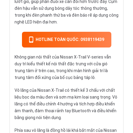
lướt gió, giúp phần đuôi xe cân đổi hơn trước đây. Cụm
đèn hậu vẫn sử dụng bóng dây tóc thông thường,
trong khi đèn phanh thứ ba và đèn báo rẽ áp dụng công
nghệ LED hiện đại hơn.
HOTLINE TOÀN QUỐC: 0938119439
Không gian nội thất của Nissan X-Trail V-series vẫn
duy trì kiểu thiết kế nội thất đặc trưng với cửa gió
trung tâm ở trên cao, trong khi màn hình giải trí là
trung tâm đối xứng của bố cục bảng táp lô.
Vô lăng của Nissan X-Trail có thiết kế 3 chấu với chất
liệu bọc da màu đen và sơn mạ kim loại sang trọng. Vô
lăng có thể điều chỉnh 4 hướng và tích hợp điều khiển
âm thanh, đàm thoại rảnh tay Bluetooth và điều khiển
bằng giọng nói tiện dụng.
Phía sau vô lăng là đồng hồ lái khá bắt mắt của Nissan