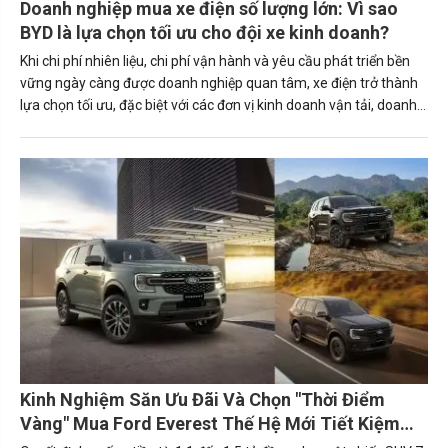
Doanh nghiệp mua xe điện số lượng lớn: Vì sao
BYD là lựa chọn tối ưu cho đội xe kinh doanh?
Khi chi phí nhiên liệu, chi phí vận hành và yêu cầu phát triển bền
vững ngày càng được doanh nghiệp quan tâm, xe điện trở thành
lựa chọn tối ưu, đặc biệt với các đơn vị kinh doanh vận tải, doanh
nghiệp logistics, Grab Partner hay các công ty sở hữu đội
xe.Trong đó, BYD là một trong những cái tên đáng chú ý nhờ
danh mục sản phẩm đa dạng, chi phí sử dụng thấp cùng nhiều
chương trình ưu đãi hấp dẫn dành cho khách hàng mua xe trong
hè này.
Kinh Nghiệm Săn Ưu Đãi Và Chọn "Thời Điểm
Vàng" Mua Ford Everest Thế Hệ Mới Tiết Kiệm
Nhất