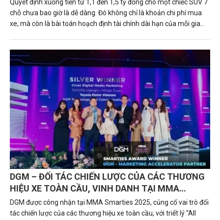
Quyết định xuống tiền từ 1,1 đến 1,5 tỷ đồng cho một chiếc SUV 7
chỗ chưa bao giờ là dễ dàng. Đó không chỉ là khoản chi phí mua
xe, mà còn là bài toán hoạch định tài chính dài hạn của mỗi gia
đình hay doanh nghiệp. Trong phân khúc này, Ford Everest 2026
với các phiên bản (Active, Sport, Platinum, Platinum+) đang nổi
lên như một hình mẫu tiên phong về công nghệ, an toàn và sức
mạnh dẫn đầu.
DGM – ĐỐI TÁC CHIẾN LƯỢC CỦA CÁC THƯƠNG
HIỆU XE TOÀN CẦU, VINH DANH TẠI MMA
SMARTIES 2025 VỚI TRIẾT LÝ “ALL ROADS LEAD
DGM được công nhận tại MMA Smarties 2025, củng cố vai trò đối
TO ROI”
tác chiến lược của các thương hiệu xe toàn cầu, với triết lý “All