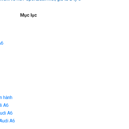
Mục lục
 A6
ận hành
di A6
Audi A6
a Audi A6