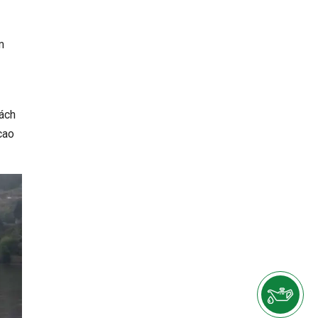
m
ách
cao