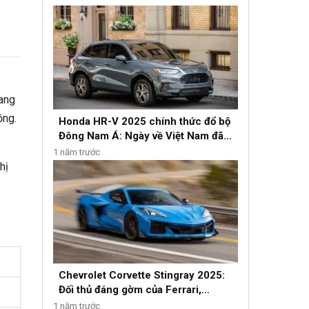
rang
ồng.
Honda HR-V 2025 chính thức đổ bộ
Đông Nam Á: Ngày về Việt Nam đã
gần kề?
1 năm trước
hị
Chevrolet Corvette Stingray 2025:
Đối thủ đáng gờm của Ferrari,
Lamborghini
1 năm trước