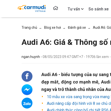
Tư vấn
So sánh xe
Trang chủ
Blog xe hơi
Đánh giá xe
Audi A6: Gi
→
→
→
Audi A6: Giá & Thông số
ngan.huynh -
08/05/2023 09:47 GMT+7
-
19706
lần xem
Audi A6 - biểu tượng của sự sang t
đẹp mắt, động cơ mạnh mẽ, Audi 
ngay và trở thành chủ nhân của Au
10 mẫu xe vừa sang trọng vừa mang l
Audi nâng cấp đội hình với 8 xe chủ c
Audi chính thức công bố chi tiết RS6 