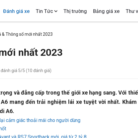
Đánh giá xe
Tin Tức
Thị trường
Bảng giá xe
Thư v
á & Thông số mới nhất 2023
 mới nhất 2023
- đánh giá
5
/5 (
10
đánh giá)
rọng và đẳng cấp trong thế giới xe hạng sang. Với thiế
A6 mang đến trải nghiệm lái xe tuyệt vời nhất. Khám
di A6.
ại cảm giác thoải mái cho người dùng
hốt
Avant và RS7 Sportback mới, giá từ 2 tỷ 8