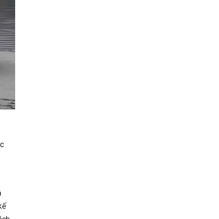
ức
ả
kế