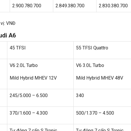
2.900.780.700
2.849.380.700
2.830.380.700
 vị: VNĐ
Audi A6
45 TFSI
55 TFSI Quattro
V6 2.0L Turbo
V6 3.0L Turbo
Mild Hybrid MHEV 12V
Mild Hybrid MHEV 48V
245/5.000 – 6.500
340
370/1.600 – 4.300
500/1.370 – 4.500
Tự động 7 cấp S Tronic
Tự động 7 cấp S Tronic