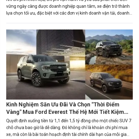
vững ngày càng được doanh nghiệp quan tâm, xe điện trở thành
lựa chọn tối ưu, đặc biệt với các đơn vị kinh doanh vận tải, doanh
nghiệp logistics, Grab Partner hay các công ty sở hữu đội
xe.Trong đó, BYD là một trong những cái tên đáng chú ý nhờ
danh mục sản phẩm đa dạng, chi phí sử dụng thấp cùng nhiều
chương trình ưu đãi hấp dẫn dành cho khách hàng mua xe trong
hè này.
Kinh Nghiệm Săn Ưu Đãi Và Chọn "Thời Điểm
Vàng" Mua Ford Everest Thế Hệ Mới Tiết Kiệm
Nhất
Quyết định xuống tiền từ 1,1 đến 1,5 tỷ đồng cho một chiếc SUV 7
chỗ chưa bao giờ là dễ dàng. Đó không chỉ là khoản chi phí mua
xe, mà còn là bài toán hoạch định tài chính dài hạn của mỗi gia