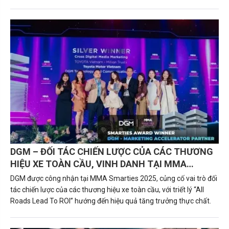
đình hay doanh nghiệp. Trong phân khúc này, Ford Everest 2026
với các phiên bản (Active, Sport, Platinum, Platinum+) đang nổi
lên như một hình mẫu tiên phong về công nghệ, an toàn và sức
mạnh dẫn đầu.
DGM – ĐỐI TÁC CHIẾN LƯỢC CỦA CÁC THƯƠNG
HIỆU XE TOÀN CẦU, VINH DANH TẠI MMA
SMARTIES 2025 VỚI TRIẾT LÝ “ALL ROADS LEAD
DGM được công nhận tại MMA Smarties 2025, củng cố vai trò đối
TO ROI”
tác chiến lược của các thương hiệu xe toàn cầu, với triết lý “All
Roads Lead To ROI” hướng đến hiệu quả tăng trưởng thực chất.