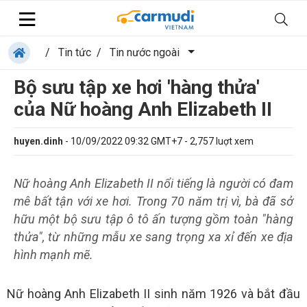
/
Tin tức
/
Tin nước ngoài
Bộ sưu tập xe hơi 'hàng thửa'
của Nữ hoàng Anh Elizabeth II
huyen.dinh
-
10/09/2022 09:32 GMT+7
-
2,757
luợt xem
Nữ hoàng Anh Elizabeth II nổi tiếng là người có đam
mê bất tận với xe hơi. Trong 70 năm trị vì, bà đã sở
hữu một bộ sưu tập ô tô ấn tượng gồm toàn "hàng
thửa", từ những mẫu xe sang trọng xa xỉ đến xe địa
hình mạnh mẽ.
Nữ hoàng Anh Elizabeth II sinh năm 1926 và bắt đầu