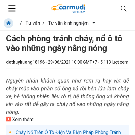
/
Tư vấn
/
Tư vấn kinh nghiệm
Cách phòng tránh cháy, nổ ô tô
vào những ngày nắng nóng
dothuyhuong18196
-
29/06/2021 10:00 GMT+7
-
5,113
luợt xem
Nguyên nhân khách quan như rơm rạ hay vật dễ
cháy mắc vào phần cổ ống xả rồi bén lửa làm cháy
xe, hệ thống nhiên liệu rò rỉ, hệ thống ống xả không
kín vào rất dễ gây ra cháy nổ vào những ngày nắng
nóng.
Xem thêm:
Cháy Nổ Trên Ô Tô Điện Và Biện Pháp Phòng Tránh