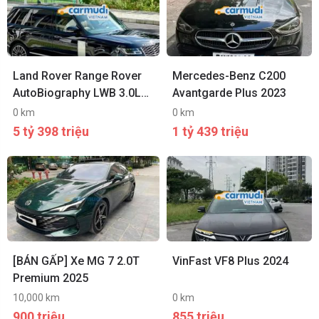
Land Rover Range Rover
Mercedes-Benz C200
AutoBiography LWB 3.0L
Avantgarde Plus 2023
2021
0 km
0 km
5 tỷ 398 triệu
1 tỷ 439 triệu
[BÁN GẤP] Xe MG 7 2.0T
VinFast VF8 Plus 2024
Premium 2025
10,000 km
0 km
900 triệu
855 triệu