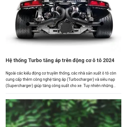
Hệ thống Turbo tăng áp trên động cơ ô tô 2024
Ngoài các kiểu động cơ truyền thống, các nhà sản xuất ô tô còn
cung cấp thêm công nghệ tăng áp (Turbocharger) và siêu nạp
(Supercharger) giúp tăng công suất cho xe. Tuy nhiên những
công nghệ này không được áp dụng rộng rãi và đôi khi khiến
người mua xe “hoang mang” khi không hiểu tác dụng thực tế của
chúng.