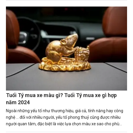
nguyên tắc giúp người tuổi Thìn (Bính Thìn, Canh Thìn, Giáp Thìn.
Mậu Thìn, Nhâm Thìn) mua được chiếc xe ô tô phù hợp. Tuổi thìn
hợp xe màu gì sẽ mang lại may mắn và tài lộc cho gia chủ.
Tuổi Tý mua xe màu gì? Tuổi Tý mua xe gì hợp
năm 2024
Ngoài những yếu tố như thương hiệu, giá cả, tính năng hay công
nghệ … đối với nhiều người, yếu tố phong thuỷ cũng được nhiều
người quan tâm, đặc biệt là việc lựa chọn màu xe sao cho phù
hợp với bản thân, số mệnh.