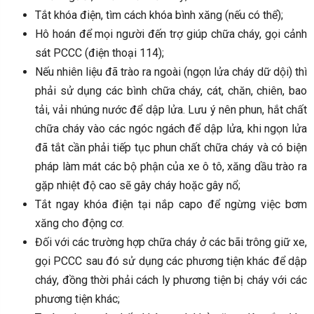
Tắt khóa điện, tìm cách khóa bình xăng (nếu có thể);
Hô hoán để mọi người đến trợ giúp chữa cháy, gọi cảnh
sát PCCC (điện thoại 114);
Nếu nhiên liệu đã trào ra ngoài (ngọn lửa cháy dữ dội) thì
phải sử dụng các bình chữa cháy, cát, chăn, chiên, bao
tải, vải nhúng nước để dập lửa. Lưu ý nên phun, hắt chất
chữa cháy vào các ngóc ngách để dập lửa, khi ngọn lửa
đã tắt cần phải tiếp tục phun chất chữa cháy và có biện
pháp làm mát các bộ phận của xe ô tô, xăng dầu trào ra
gặp nhiệt độ cao sẽ gây cháy hoặc gây nổ;
Tắt ngay khóa điện tại nắp capo để ngừng việc bơm
xăng cho động cơ.
Đối với các trường hợp chữa cháy ở các bãi trông giữ xe,
gọi PCCC sau đó sử dụng các phương tiện khác để dập
cháy, đồng thời phải cách ly phương tiện bị cháy với các
phương tiện khác;