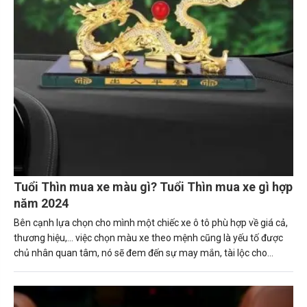
Tuổi Thìn mua xe màu gì? Tuổi Thìn mua xe gì hợp
năm 2024
Bên cạnh lựa chọn cho mình một chiếc xe ô tô phù hợp về giá cả,
thương hiệu,... việc chọn màu xe theo mệnh cũng là yếu tố được
chủ nhân quan tâm, nó sẽ đem đến sự may mắn, tài lộc cho
người sở hữu. Trong bài viết này, Carmudi sẽ tư vấn về những
nguyên tắc giúp người tuổi Thìn (Bính Thìn, Canh Thìn, Giáp Thìn.
Mậu Thìn, Nhâm Thìn) mua được chiếc xe ô tô phù hợp. Tuổi thìn