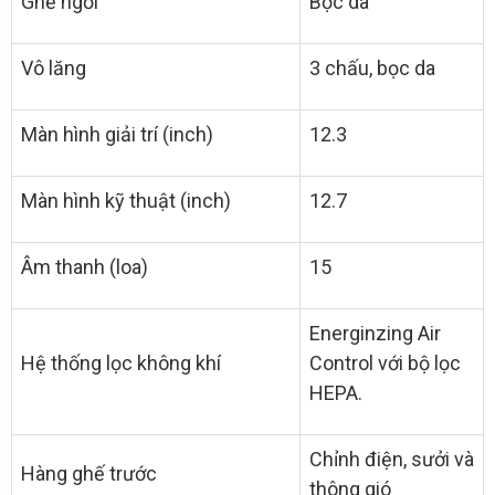
Ghế ngồi
Bọc da
Vô lăng
3 chấu, bọc da
Màn hình giải trí (inch)
12.3
Màn hình kỹ thuật (inch)
12.7
Âm thanh (loa)
15
Energinzing Air
Hệ thống lọc không khí
Control với bộ lọc
HEPA.
Chỉnh điện, sưởi và
Hàng ghế trước
thông gió