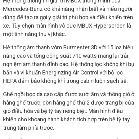
Hệ thống thông tin giải trí MBUX thông minh của
Mercedes-Benz có khả năng nhận biết và hiểu người
dùng để tạo ra gợi ý giải trí phù hợp và điều khiển trên
xe. Tùy chọn màn hình vô cực MBUX Hyperscreen là
một tính năng thú vị khác.
Hệ thống âm thanh vòm Burmester 3D với 15 loa hiệu
năng cao và tổng công suất 710 watts mang lại trải
nghiệm âm thanh đỉnh cao. Hệ thống lọc không khí bụi
bẩn và vi khuẩn Energinzing Air Control với bộ lọc
HEPA đảm bảo không khí trong cabin luôn sạch sẽ.
Ghế ngồi bọc da cao cấp được sưởi ấm và thông gió ở
hàng ghế trước, còn hàng ghế thứ 2 được trang bị cửa
gió điều hòa và bệ tỳ tay riêng biệt. Màn hình điều
khiển cho khoang hành khách tích hợp trên bệ tỳ tay
trung tâm phía trước.