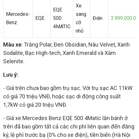
Xe
EQE
Mercedes-
sang
EQE
500
Điện
3.999.000.0
Benz
cỡ
4MATIC
nhỏ
Màu xe
: Trắng Polar, Đen Obsidian, Nâu Velvet, Xanh
Sodalite, Bạc High-tech, Xanh Emerald và Xám
Selenite.
Lưu ý:
- Giá trên chưa bao gồm trụ sạc. Với trụ sạc AC 11kW
có giá 70 triệu VNĐ, hoặc sạc di động công suất
1,7kW có giá 20 triệu VNĐ.
- Giá xe Mercedes Benz EQE 500 4Matic lăn bánh ở
trên đã bao gồm tất cả các chi phí liên quan đến đăng
ký, lệ phí trước bạ (0% cho xe điện), tiền biển (Hà Nội