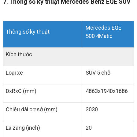
7. Thông số kỹ thuật Mercedes Benz EQE SUV
Mercedes EQE
Thông số kỹ thuật
500 4Matic
Kích thước
Loại xe
SUV 5 chỗ
DxRxC (mm)
4863x1940x1686
Chiều dài cơ sở (mm)
3030
La zăng (inch)
20