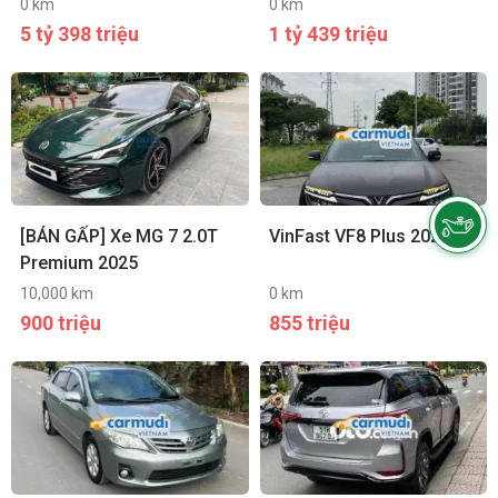
2021
0 km
0 km
5 tỷ 398 triệu
1 tỷ 439 triệu
[BÁN GẤP] Xe MG 7 2.0T
VinFast VF8 Plus 2024
Premium 2025
10,000 km
0 km
900 triệu
855 triệu