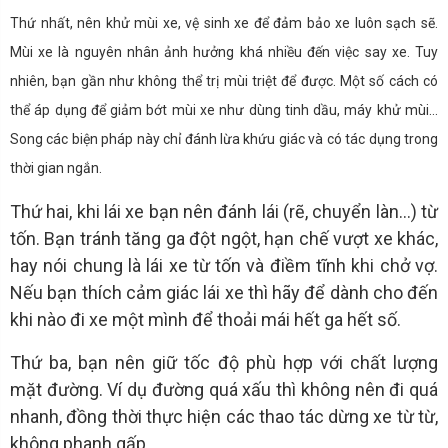
Thứ nhất, nên khử mùi xe, vệ sinh xe để đảm bảo xe luôn sạch sẽ.
Mùi xe là nguyên nhân ảnh hưởng khá nhiều đến việc say xe. Tuy
nhiên, bạn gần như không thể trị mùi triệt để được. Một số cách có
thể áp dụng để giảm bớt mùi xe như dùng tinh dầu, máy khử mùi...
Song các biện pháp này chỉ đánh lừa khứu giác và có tác dụng trong
thời gian ngắn.
Thứ hai, khi lái xe bạn nên đánh lái (rẽ, chuyển làn...) từ
tốn. Bạn tránh tăng ga đột ngột, hạn chế vượt xe khác,
hay nói chung là lái xe từ tốn và điềm tĩnh khi chở vợ.
Nếu bạn thích cảm giác lái xe thì hãy để dành cho đến
khi nào đi xe một mình để thoải mái hết ga hết số.
Thứ ba, bạn nên giữ tốc độ phù hợp với chất lượng
mặt đường. Ví dụ đường quá xấu thì không nên đi quá
nhanh, đồng thời thực hiện các thao tác dừng xe từ từ,
không phanh gấp.