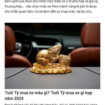
Bên cạnh lựa chọn cho mình một chiếc xe ô tô phù hợp về giá cả,
thương hiệu,... việc chọn màu xe theo mệnh cũng là yếu tố được
chủ nhân quan tâm, nó sẽ đem đến sự may mắn, tài lộc cho
người sở hữu. Trong bài viết này, Carmudi sẽ tư vấn về những
nguyên tắc giúp người tuổi Thìn (Bính Thìn, Canh Thìn, Giáp Thìn.
Mậu Thìn, Nhâm Thìn) mua được chiếc xe ô tô phù hợp. Tuổi thìn
hợp xe màu gì sẽ mang lại may mắn và tài lộc cho gia chủ.
Tuổi Tý mua xe màu gì? Tuổi Tý mua xe gì hợp
năm 2024