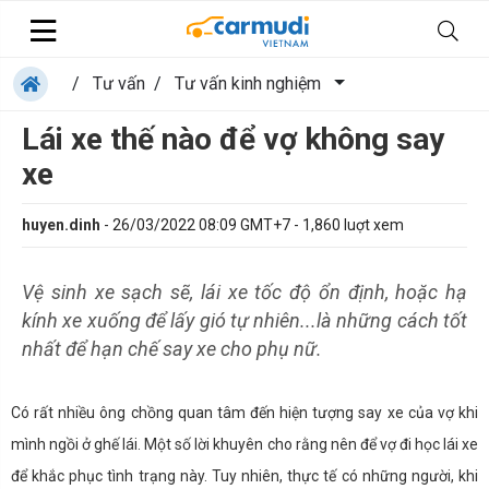
/
Tư vấn
/
Tư vấn kinh nghiệm
Lái xe thế nào để vợ không say
xe
huyen.dinh
-
26/03/2022 08:09 GMT+7
-
1,860
luợt xem
Vệ sinh xe sạch sẽ, lái xe tốc độ ổn định, hoặc hạ
kính xe xuống để lấy gió tự nhiên...là những cách tốt
nhất để hạn chế say xe cho phụ nữ.
Có rất nhiều ông chồng quan tâm đến hiện tượng say xe của vợ khi
mình ngồi ở ghế lái. Một số lời khuyên cho rằng nên để vợ đi học lái xe
để khắc phục tình trạng này. Tuy nhiên, thực tế có những người, khi