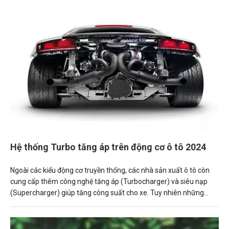
Hệ thống Turbo tăng áp trên động cơ ô tô 2024
Ngoài các kiểu động cơ truyền thống, các nhà sản xuất ô tô còn
cung cấp thêm công nghệ tăng áp (Turbocharger) và siêu nạp
(Supercharger) giúp tăng công suất cho xe. Tuy nhiên những
công nghệ này không được áp dụng rộng rãi và đôi khi khiến
người mua xe “hoang mang” khi không hiểu tác dụng thực tế của
chúng.