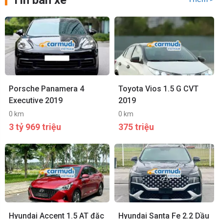
Tin bán xe
Porsche Panamera 4
Toyota Vios 1.5 G CVT
Executive 2019
2019
0 km
0 km
3 tỷ 969 triệu
375 triệu
Hyundai Accent 1.5 AT đặc
Hyundai Santa Fe 2.2 Dầu