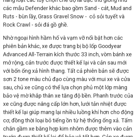
các mẫu Defender khác bao gồm Sand - cát, Mud and
Ruts - bùn lầy, Grass Gravel Snow - cỏ sỏi tuyết và
Rock Crawl - sỏi đá gồ ghề.
Nhờ ngoại hình hầm hố và vạm vỡ nổi bật hơn các
phiên bản khác, xe được trang bị bộ lốp Goodyear
Advanced All-Terrain kích thước 33 inch, vòm bánh xe
mở rộng, cản trước được thiết kế lại và cản sau mới
với bốn ống xả hình thang. Tất cả phiên bản sẽ được
sơn 2 tone màu chủ đạo cùng màu với mui xe và cửa
sau, chủ xe cũng có thể lựa chọn phủ một lớp màng
bảo vệ mờ khắp thân xe tăng độ bền. Phanh trước của
xe cũng được nâng cấp lớn hơn, lưới tản nhiệt được
thiết kế lại giúp mang lại nhiều luồng khí hơn cho động
cơ, đồng thời loại bỏ tiếng ồn từ hệ thống ống xả. Tấm
chắn gầm xe bằng hợp kim nhôm được thêm vào cản
trước được thiết kế lại để bảo vệ tốt hơn. Cản xe được