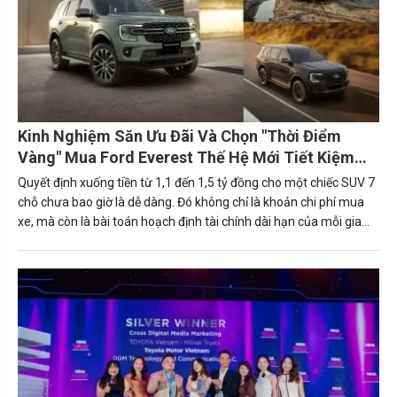
Kinh Nghiệm Săn Ưu Đãi Và Chọn "Thời Điểm
Vàng" Mua Ford Everest Thế Hệ Mới Tiết Kiệm
Nhất
Quyết định xuống tiền từ 1,1 đến 1,5 tỷ đồng cho một chiếc SUV 7
chỗ chưa bao giờ là dễ dàng. Đó không chỉ là khoản chi phí mua
xe, mà còn là bài toán hoạch định tài chính dài hạn của mỗi gia
đình hay doanh nghiệp. Trong phân khúc này, Ford Everest 2026
với các phiên bản (Active, Sport, Platinum, Platinum+) đang nổi
lên như một hình mẫu tiên phong về công nghệ, an toàn và sức
mạnh dẫn đầu.