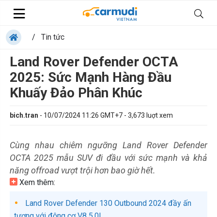
/
Tin tức
Land Rover Defender OCTA
2025: Sức Mạnh Hàng Đầu
Khuấy Đảo Phân Khúc
bich.tran
-
10/07/2024 11:26 GMT+7
-
3,673
luợt xem
Cùng nhau chiêm ngưỡng Land Rover Defender
OCTA 2025 mẫu SUV đi đầu với sức mạnh và khả
năng offroad vượt trội hơn bao giờ hết.
Xem thêm:
Land Rover Defender 130 Outbound 2024 đầy ấn
tượng với động cơ V8 5.0L