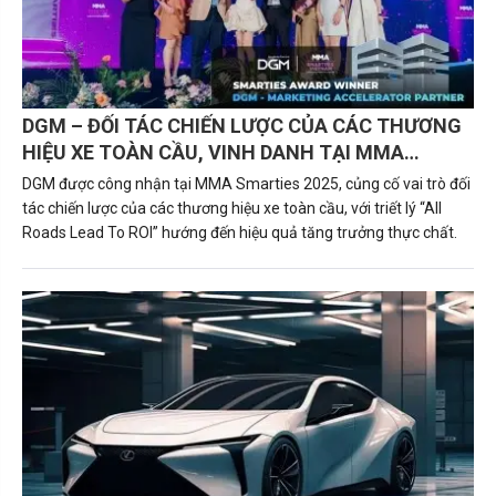
DGM – ĐỐI TÁC CHIẾN LƯỢC CỦA CÁC THƯƠNG
HIỆU XE TOÀN CẦU, VINH DANH TẠI MMA
SMARTIES 2025 VỚI TRIẾT LÝ “ALL ROADS LEAD
DGM được công nhận tại MMA Smarties 2025, củng cố vai trò đối
TO ROI”
tác chiến lược của các thương hiệu xe toàn cầu, với triết lý “All
Roads Lead To ROI” hướng đến hiệu quả tăng trưởng thực chất.