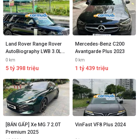
Land Rover Range Rover
Mercedes-Benz C200
AutoBiography LWB 3.0L
Avantgarde Plus 2023
2021
0 km
0 km
5 tỷ 398 triệu
1 tỷ 439 triệu
[BÁN GẤP] Xe MG 7 2.0T
VinFast VF8 Plus 2024
Premium 2025