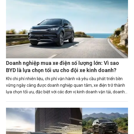
Doanh nghiệp mua xe điện số lượng lớn: Vì sao
BYD là lựa chọn tối ưu cho đội xe kinh doanh?
Khi chi phí nhiên liệu, chi phí vận hành và yêu cầu phát triển bền
vững ngày càng được doanh nghiệp quan tâm, xe điện trở thành
lựa chọn tối ưu, đặc biệt với các đơn vị kinh doanh vận tải, doanh
nghiệp logistics, Grab Partner hay các công ty sở hữu đội
xe.Trong đó, BYD là một trong những cái tên đáng chú ý nhờ
danh mục sản phẩm đa dạng, chi phí sử dụng thấp cùng nhiều
chương trình ưu đãi hấp dẫn dành cho khách hàng mua xe trong
hè này.