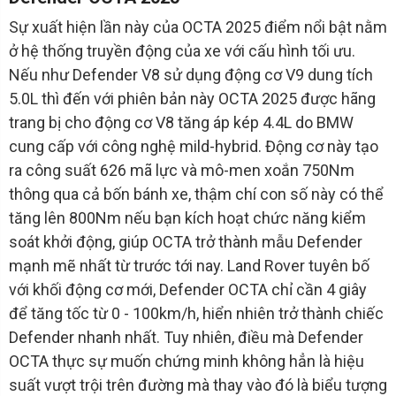
Sự xuất hiện lần này của OCTA 2025 điểm nổi bật nằm
ở hệ thống truyền động của xe với cấu hình tối ưu.
Nếu như Defender V8 sử dụng động cơ V9 dung tích
5.0L thì đến với phiên bản này OCTA 2025 được hãng
trang bị cho động cơ V8 tăng áp kép 4.4L do BMW
cung cấp với công nghệ mild-hybrid. Động cơ này tạo
ra công suất 626 mã lực và mô-men xoắn 750Nm
thông qua cả bốn bánh xe, thậm chí con số này có thể
tăng lên 800Nm nếu bạn kích hoạt chức năng kiểm
soát khởi động, giúp OCTA trở thành mẫu Defender
mạnh mẽ nhất từ trước tới nay. Land Rover tuyên bố
với khối động cơ mới, Defender OCTA chỉ cần 4 giây
để tăng tốc từ 0 - 100km/h, hiển nhiên trở thành chiếc
Defender nhanh nhất. Tuy nhiên, điều mà Defender
OCTA thực sự muốn chứng minh không hẳn là hiệu
suất vượt trội trên đường mà thay vào đó là biểu tượng