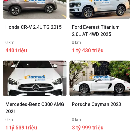
Honda CR-V 2.4L TG 2015
Ford Everest Titanium
2.0L AT 4WD 2025
0 km
0 km
440 triệu
1 tỷ 430 triệu
Mercedes-Benz C300 AMG
Porsche Cayman 2023
2021
0 km
0 km
1 tỷ 539 triệu
3 tỷ 999 triệu