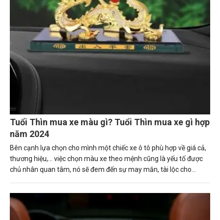
Tuổi Thìn mua xe màu gì? Tuổi Thìn mua xe gì hợp
năm 2024
Bên cạnh lựa chọn cho mình một chiếc xe ô tô phù hợp về giá cả,
thương hiệu,... việc chọn màu xe theo mệnh cũng là yếu tố được
chủ nhân quan tâm, nó sẽ đem đến sự may mắn, tài lộc cho
người sở hữu. Trong bài viết này, Carmudi sẽ tư vấn về những
nguyên tắc giúp người tuổi Thìn (Bính Thìn, Canh Thìn, Giáp Thìn.
Mậu Thìn, Nhâm Thìn) mua được chiếc xe ô tô phù hợp. Tuổi thìn
hợp xe màu gì sẽ mang lại may mắn và tài lộc cho gia chủ.