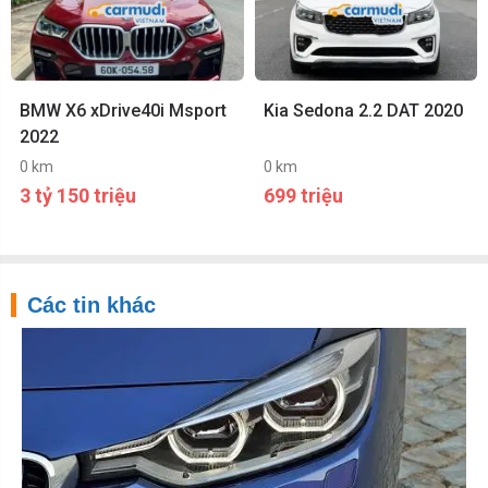
BMW X6 xDrive40i Msport
Kia Sedona 2.2 DAT 2020
2022
0 km
0 km
3 tỷ 150 triệu
699 triệu
Các tin khác