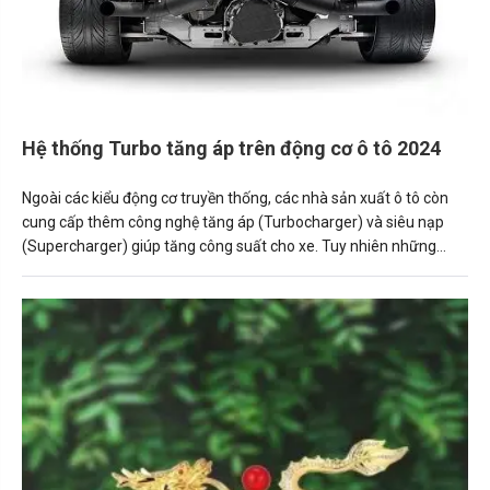
Hệ thống Turbo tăng áp trên động cơ ô tô 2024
Ngoài các kiểu động cơ truyền thống, các nhà sản xuất ô tô còn
cung cấp thêm công nghệ tăng áp (Turbocharger) và siêu nạp
(Supercharger) giúp tăng công suất cho xe. Tuy nhiên những
công nghệ này không được áp dụng rộng rãi và đôi khi khiến
người mua xe “hoang mang” khi không hiểu tác dụng thực tế của
chúng.