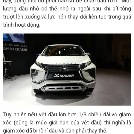
này, đồng thời có phớt cao su để chặn dầu rò rỉ . Một
lượng dầu nhỏ có thể nhỏ ra ngoài sau khi pít-tông
trượt lên xuống và lực nén thay đổi liên tục trong quá
trình hoạt động.
Tuy nhiên nếu vệt dầu lớn hơn 1/3 chiều dài vỏ giảm
xóc (cũng là mức giới hạn của vệt dầu) thì nghĩa là
giảm xóc đã bị rò rỉ dầu và cần phải thay thế.