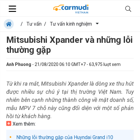
/
Tư vấn
/
Tư vấn kinh nghiệm
Mitsubishi Xpander và những lỗi
thường gặp
Anh Phuong
-
21/08/2020 06:10 GMT+7
-
63,975
luợt xem
Từ khi ra mắt, Mitsubishi Xpander là dòng xe thu hút
được nhiều sự chú ý tại thị trường Việt Nam. Tuy
nhiên bên cạnh những thành công về mặt doanh số,
mẫu MPV 7 chỗ này cũng đối diện với một số phản
hồi từ khách hàng.
Xem thêm:
Những lỗi thường gặp của Huyndai Grand i10