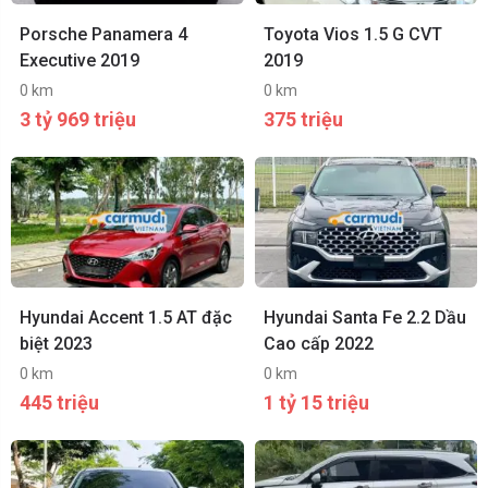
Porsche Panamera 4
Toyota Vios 1.5 G CVT
Executive 2019
2019
0 km
0 km
3 tỷ 969 triệu
375 triệu
Hyundai Accent 1.5 AT đặc
Hyundai Santa Fe 2.2 Dầu
biệt 2023
Cao cấp 2022
0 km
0 km
445 triệu
1 tỷ 15 triệu