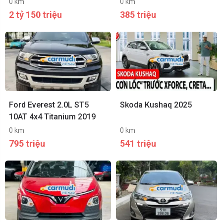
0 km
0 km
2 tỷ 150 triệu
385 triệu
Ford Everest 2.0L ST5
Skoda Kushaq 2025
10AT 4x4 Titanium 2019
0 km
0 km
795 triệu
541 triệu