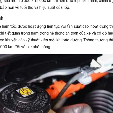
g sau mỗi 10.000 - 15.000 km thì nên đảo lốp, cân mâm, chỉnh đ
o hơn về tuổi thọ và hiệu suất của lốp.
nh
 hãm tốc, được hoạt động liên tục với tần suất cao, hoạt động t
 chi tiết quan trọng nằm trong hệ thống an toàn của xe và có độ ha
theo khuyến cáo kỹ thuật viên mỗi khi bảo dưỡng. Thông thường th
.000 km đối với xe phổ thông.