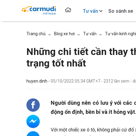
Tư vấn
So sánh xe
Trang chủ
Blog xe hơi
Tư vấn
Tư vấn kinh ng
→
→
→
Những chi tiết cần thay t
trạng tốt nhất
huyen.dinh -
05/10/2022 05:34 GMT+7
-
2312
lần xem
- 
Người dùng nên có lưu ý với các 
động ổn định, bền bỉ và ít hỏng vặt
Với một chiếc xe ô tô, không phải cứ đổ 