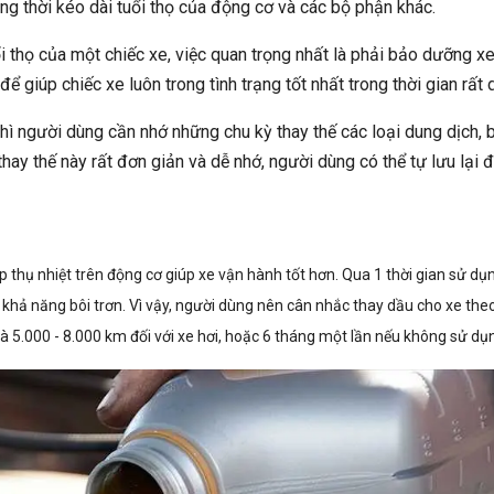
g thời kéo dài tuổi thọ của động cơ và các bộ phận khác.
i thọ của một chiếc xe, việc quan trọng nhất là phải bảo dưỡng x
 giúp chiếc xe luôn trong tình trạng tốt nhất trong thời gian rất d
hì người dùng cần nhớ những chu kỳ thay thế các loại dung dịch, 
y thế này rất đơn giản và dễ nhớ, người dùng có thể tự lưu lại 
 thụ nhiệt trên động cơ giúp xe vận hành tốt hơn. Qua 1 thời gian sử dụ
khả năng bôi trơn. Vì vậy, người dùng nên cân nhắc thay dầu cho xe the
à 5.000 - 8.000 km đối với xe hơi, hoặc 6 tháng một lần nếu không sử dụ