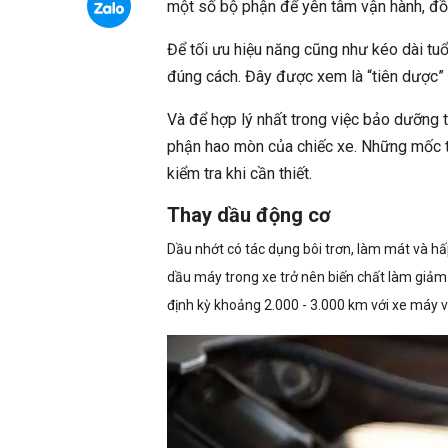
một số bộ phận để yên tâm vận hành, đồn
Để tối ưu hiệu năng cũng như kéo dài tuổ
đúng cách. Đây được xem là “tiên dược” để
Và để hợp lý nhất trong việc bảo dưỡng t
phận hao mòn của chiếc xe. Những mốc tha
kiểm tra khi cần thiết.
Thay dầu động cơ
Dầu nhớt có tác dụng bôi trơn, làm mát và hấp
dầu máy trong xe trở nên biến chất làm giảm 
định kỳ khoảng 2.000 - 3.000 km với xe máy v