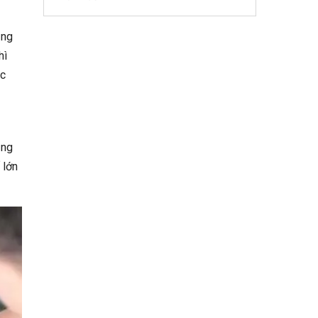
ụng
hì
ọc
ằng
 lớn