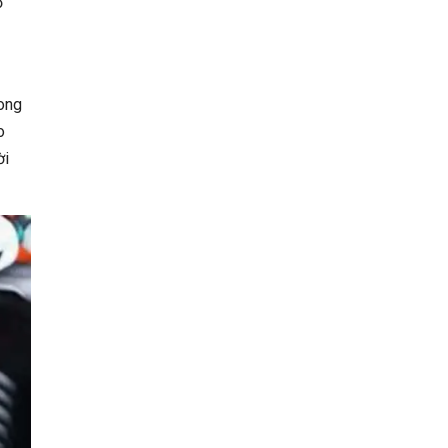
ộ
rong
o
ời