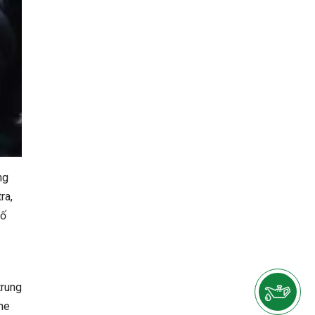
ng
ra,
số
trung
ne