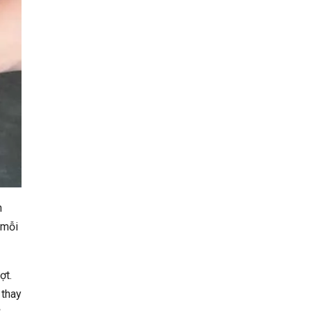
h
 mỗi
ợt.
 thay