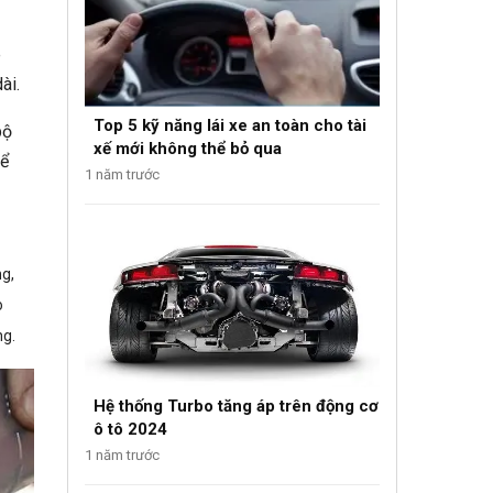
e
ài.
Top 5 kỹ năng lái xe an toàn cho tài
bộ
xế mới không thể bỏ qua
để
1 năm trước
ng,
o
ng.
Hệ thống Turbo tăng áp trên động cơ
ô tô 2024
1 năm trước