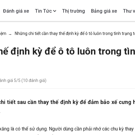
Đánh giá xe
Tin Tức
Thị trường
Bảng giá xe
Thư v
hiệm
Những chi tiết cần thay thế định kỳ để ô tô luôn trong tình trạng 
→
hế định kỳ để ô tô luôn trong tì
đánh giá
5
/5 (
10
đánh giá)
chi tiết sau cần thay thế định kỳ để đảm bảo xế cưng 
.
xăng là có thể sử dụng. Người dùng cần phải nhớ các chu kỳ thay 