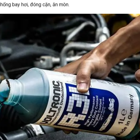
chống bay hơi, đóng cặn, ăn mòn.