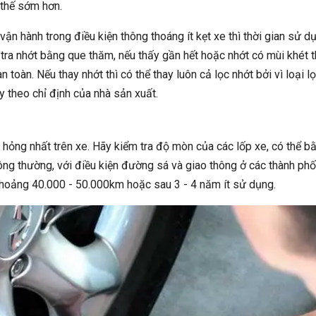
y thế sớm hơn.
ận hành trong điều kiện thông thoáng ít kẹt xe thì thời gian sử d
 tra nhớt bằng que thăm, nếu thấy gần hết hoặc nhớt có mùi khét t
oàn. Nếu thay nhớt thì có thể thay luôn cả lọc nhớt bởi vì loại l
 theo chỉ định của nhà sản xuất.
 hỏng nhất trên xe. Hãy kiểm tra độ mòn của các lốp xe, có thể b
ng thường, với điều kiện đường sá và giao thông ở các thành phố
 khoảng 40.000 - 50.000km hoặc sau 3 - 4 năm ít sử dụng.