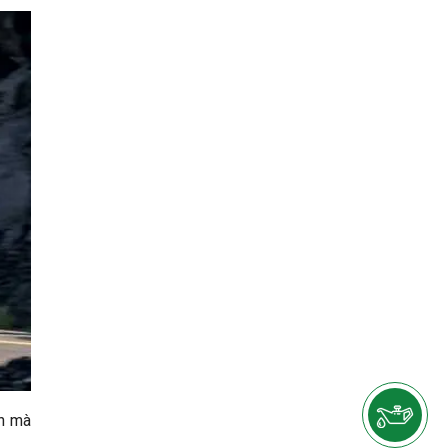
/h mà