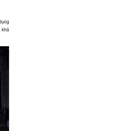
 dụng
g khả