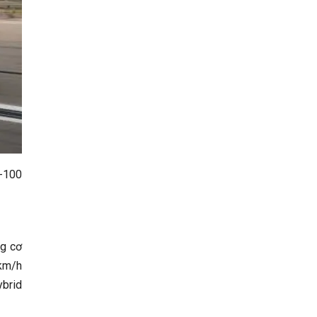
0-100
ng cơ
 km/h
ybrid