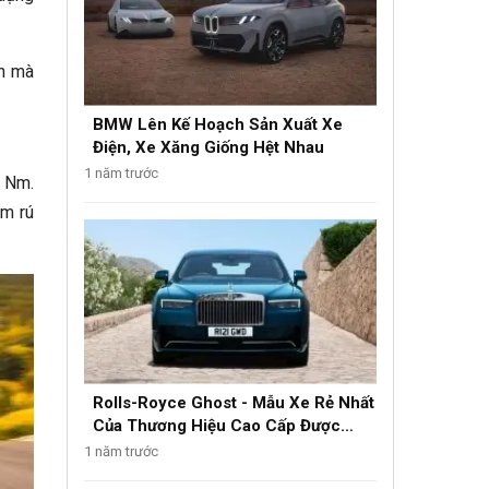
h mà
BMW Lên Kế Hoạch Sản Xuất Xe
Điện, Xe Xăng Giống Hệt Nhau
1 năm trước
4 Nm.
ầm rú
Rolls-Royce Ghost - Mẫu Xe Rẻ Nhất
Của Thương Hiệu Cao Cấp Được
Nâng Cấp
1 năm trước