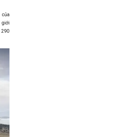
 của
 giới
 290