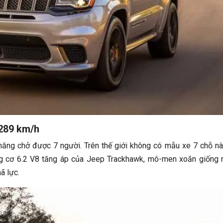
289 km/h
năng chở được 7 người. Trên thế giới không có mẫu xe 7 chỗ n
g cơ 6.2 V8 tăng áp của Jeep Trackhawk, mô-men xoắn giống 
ã lực.