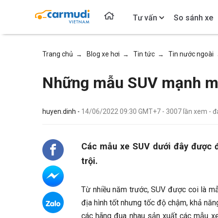
Tư vấn
So sánh xe
Trang chủ
Blog xe hơi
Tin tức
Tin nước ngoài
→
→
→
Những mẫu SUV mạnh mẽ 
huyen.dinh -
14/06/2022 09:30 GMT+7
-
3007
lần xem
- 
Các mẫu xe SUV dưới đây được đo
trội.
Từ nhiều năm trước, SUV được coi là mẫ
địa hình tốt nhưng tốc độ chậm, khả năng 
các hãng đua nhau sản xuất các mẫu xe