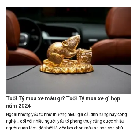
nguyên tắc giúp người tuổi Thìn (Bính Thìn, Canh Thìn, Giáp Thìn.
Mậu Thìn, Nhâm Thìn) mua được chiếc xe ô tô phù hợp. Tuổi thìn
hợp xe màu gì sẽ mang lại may mắn và tài lộc cho gia chủ.
Tuổi Tý mua xe màu gì? Tuổi Tý mua xe gì hợp
năm 2024
Ngoài những yếu tố như thương hiệu, giá cả, tính năng hay công
nghệ … đối với nhiều người, yếu tố phong thuỷ cũng được nhiều
người quan tâm, đặc biệt là việc lựa chọn màu xe sao cho phù
hợp với bản thân, số mệnh.