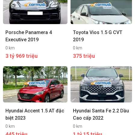
Porsche Panamera 4
Toyota Vios 1.5 G CVT
Executive 2019
2019
0 km
0 km
3 tỷ 969 triệu
375 triệu
Hyundai Accent 1.5 AT đặc
Hyundai Santa Fe 2.2 Dầu
biệt 2023
Cao cấp 2022
0 km
0 km
445 triệu
1 tỷ 15 triệu