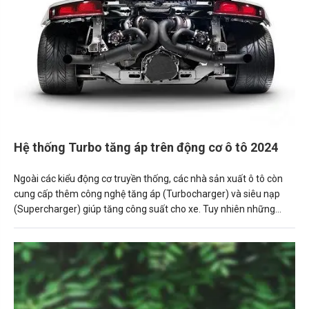
Hệ thống Turbo tăng áp trên động cơ ô tô 2024
Ngoài các kiểu động cơ truyền thống, các nhà sản xuất ô tô còn
cung cấp thêm công nghệ tăng áp (Turbocharger) và siêu nạp
(Supercharger) giúp tăng công suất cho xe. Tuy nhiên những
công nghệ này không được áp dụng rộng rãi và đôi khi khiến
người mua xe “hoang mang” khi không hiểu tác dụng thực tế của
chúng.