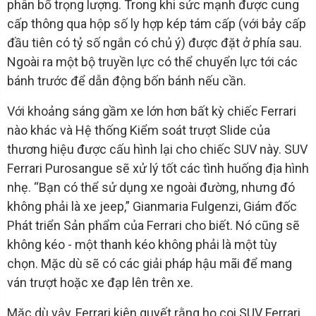
phân bổ trọng lượng. Trong khi sức mạnh được cung
cấp thông qua hộp số ly hợp kép tám cấp (với bảy cấp
đầu tiên có tỷ số ngắn có chủ ý) được đặt ở phía sau.
Ngoài ra một bộ truyền lực có thể chuyển lực tới các
bánh trước để dẫn động bốn bánh nếu cần.
Với khoảng sáng gầm xe lớn hơn bất kỳ chiếc Ferrari
nào khác và Hệ thống Kiểm soát trượt Slide của
thương hiệu được cấu hình lại cho chiếc SUV này. SUV
Ferrari Purosangue sẽ xử lý tốt các tình huống địa hình
nhẹ. “Bạn có thể sử dụng xe ngoài đường, nhưng đó
không phải là xe jeep,” Gianmaria Fulgenzi, Giám đốc
Phát triển Sản phẩm của Ferrari cho biết. Nó cũng sẽ
không kéo - một thanh kéo không phải là một tùy
chọn. Mặc dù sẽ có các giải pháp hậu mãi để mang
ván trượt hoặc xe đạp lên trên xe.
Mặc dù vậy, Ferrari kiên quyết rằng họ coi SUV Ferrari