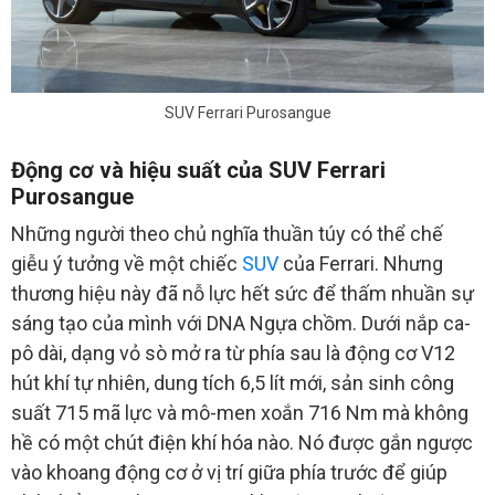
SUV Ferrari Purosangue
Động cơ và hiệu suất của SUV Ferrari
Purosangue
Những người theo chủ nghĩa thuần túy có thể chế
giễu ý tưởng về một chiếc
SUV
của Ferrari. Nhưng
thương hiệu này đã nỗ lực hết sức để thấm nhuần sự
sáng tạo của mình với DNA Ngựa chồm. Dưới nắp ca-
pô dài, dạng vỏ sò mở ra từ phía sau là động cơ V12
hút khí tự nhiên, dung tích 6,5 lít mới, sản sinh công
suất 715 mã lực và mô-men xoắn 716 Nm mà không
hề có một chút điện khí hóa nào. Nó được gắn ngược
vào khoang động cơ ở vị trí giữa phía trước để giúp