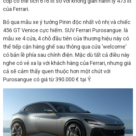
cốp có thể tích 616 lít so với không gian hành lý 473 lít
của Ferrari.
Bỏ qua mẫu xe ý tưởng Pinin độc nhất vô nhị và chiếc
456 GT Venice cực hiếm. SUV Ferrari Purosangue. là
mẫu xe 4 cửa, 4 chỗ đầu tiên của thương hiệu này có
thể tiếp cận hàng ghế sau thông qua cửa 'welcome'
có bản lề phía sau chỉnh điện. Mặc dù tất cả điều này
nghe có vẻ xa lạ với khách hàng của Ferrari, nhưng giá
cả sẽ cảm thấy quen thuộc hơn một chút với
Purosangue có giá từ 390.000 € tại Ý.