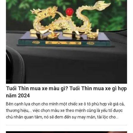
Tuổi Thìn mua xe màu gì? Tuổi Thìn mua xe gì hợp
năm 2024
Bên cạnh lựa chọn cho mình một chiếc xe ô tô phù hợp về giá cả,
thương hiệu,... việc chọn màu xe theo mệnh cũng là yếu tố được
chủ nhân quan tâm, nó sẽ đem đến sự may mắn, tài lộc cho
người sở hữu. Trong bài viết này, Carmudi sẽ tư vấn về những
nguyên tắc giúp người tuổi Thìn (Bính Thìn, Canh Thìn, Giáp Thìn.