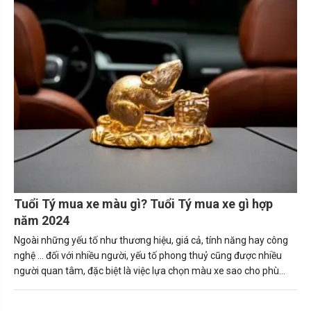
Mậu Thìn, Nhâm Thìn) mua được chiếc xe ô tô phù hợp. Tuổi thìn
hợp xe màu gì sẽ mang lại may mắn và tài lộc cho gia chủ.
Tuổi Tý mua xe màu gì? Tuổi Tý mua xe gì hợp
năm 2024
Ngoài những yếu tố như thương hiệu, giá cả, tính năng hay công
nghệ … đối với nhiều người, yếu tố phong thuỷ cũng được nhiều
người quan tâm, đặc biệt là việc lựa chọn màu xe sao cho phù
hợp với bản thân, số mệnh.