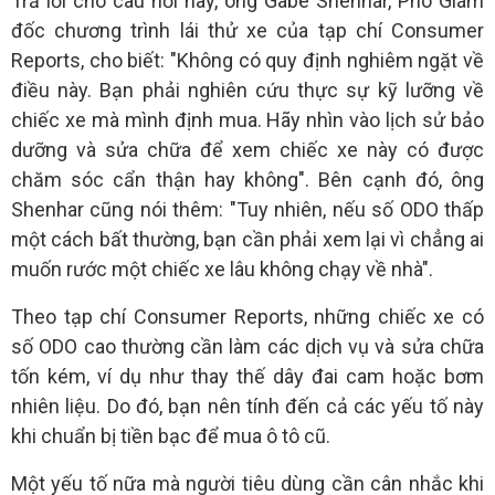
Trả lời cho câu hỏi này, ông Gabe Shenhar, Phó Giám
đốc chương trình lái thử xe của tạp chí Consumer
Reports, cho biết: "Không có quy định nghiêm ngặt về
điều này. Bạn phải nghiên cứu thực sự kỹ lưỡng về
chiếc xe mà mình định mua. Hãy nhìn vào lịch sử bảo
dưỡng và sửa chữa để xem chiếc xe này có được
chăm sóc cẩn thận hay không". Bên cạnh đó, ông
Shenhar cũng nói thêm: "Tuy nhiên, nếu số ODO thấp
một cách bất thường, bạn cần phải xem lại vì chẳng ai
muốn rước một chiếc xe lâu không chạy về nhà".
Theo tạp chí Consumer Reports, những chiếc xe có
số ODO cao thường cần làm các dịch vụ và sửa chữa
tốn kém, ví dụ như thay thế dây đai cam hoặc bơm
nhiên liệu. Do đó, bạn nên tính đến cả các yếu tố này
khi chuẩn bị tiền bạc để mua ô tô cũ.
Một yếu tố nữa mà người tiêu dùng cần cân nhắc khi