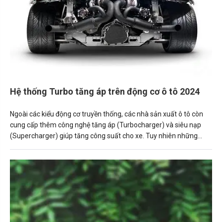
Hệ thống Turbo tăng áp trên động cơ ô tô 2024
Ngoài các kiểu động cơ truyền thống, các nhà sản xuất ô tô còn
cung cấp thêm công nghệ tăng áp (Turbocharger) và siêu nạp
(Supercharger) giúp tăng công suất cho xe. Tuy nhiên những
công nghệ này không được áp dụng rộng rãi và đôi khi khiến
người mua xe “hoang mang” khi không hiểu tác dụng thực tế của
chúng.