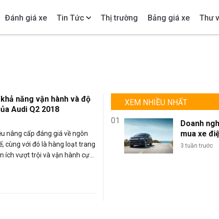
Đánh giá xe
Tin Tức
Thị trường
Bảng giá xe
Thư v
 khả năng vận hành và độ
XEM NHIỀU NHẤT
của Audi Q2 2018
01
Doanh ngh
mua xe đi
iều nâng cấp đáng giá về ngôn
lượng lớn: 
ế, cùng với đó là hàng loạt trang
3 tuần trước
sao BYD là
tiện ích vượt trội và vận hành cực
chọn tối ư
ẽ, Audi Q2 2018 được đánh giá
đội xe kin
V đáng mua nhất trong phân
doanh?
ng sang. Vậy, khả năng vận
ẫu xe này tốt đến đâu, độ an
, hãy cùng tìm hiểu qua bài viết