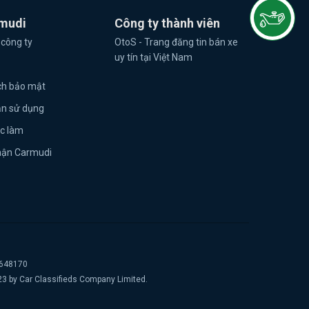
mudi
Công ty thành viên
 công ty
OtoS - Trang đăng tin bán xe
uy tín tại Việt Nam
ch bảo mật
ản sử dụng
ệc làm
hận Carmudi
2648170
23 by Car Classifieds Company Limited.