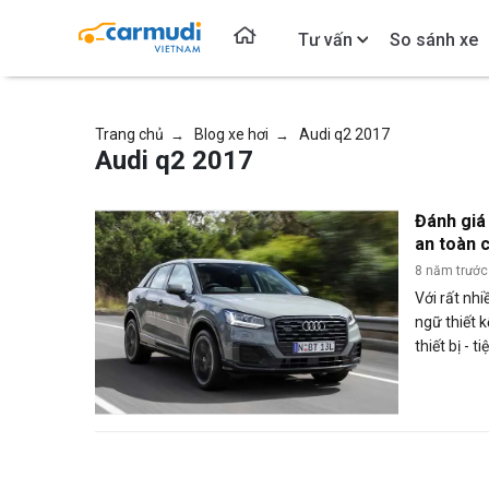
Tư vấn
So sánh xe
Trang chủ
Blog xe hơi
Audi q2 2017
→
→
Audi q2 2017
Đánh giá
an toàn 
8 năm trước
Với rất nh
ngữ thiết k
thiết bị - 
kỳ mạnh m
là mẫu SU
khúc xe hạ
hành của m
toàn ra sao