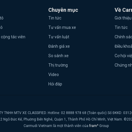
Chuyên mục
Về Car
tô
Tin tức
Giới thiệu
tô
Tư vấn mua xe
Tin tức
 cộng tác viên
Tư vấn luật
Chính sá
Đánh giá xe
Điều kho
So sánh xe
Cơ hội vi
Thị trường
Chứng n
Video
Hỏi đáp
Y TNHH MTV XE CLASSIFIED. Hotline: 02 8888 978 68 (Toàn quốc) Số ĐKKD: 031
t, 2 Ngô Đức Kế, Phường Bến Nghé, Quận 1, Thành Phố Hồ Chí Minh, Việt Nam. ©20
Carmudi Vietnam là một thành viên của
fram^
Group