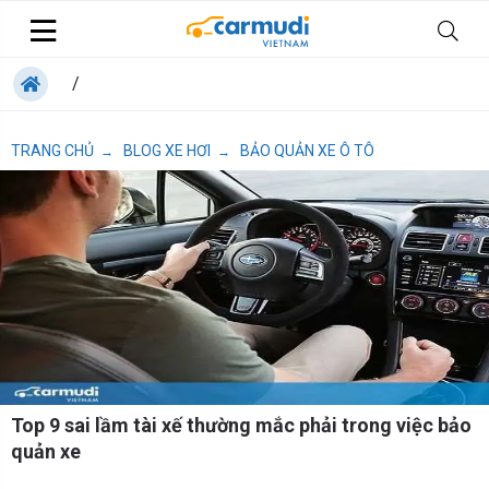
/
TRANG CHỦ
BLOG XE HƠI
BẢO QUẢN XE Ô TÔ
→
→
Top 9 sai lầm tài xế thường mắc phải trong việc bảo
quản xe