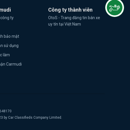
mudi
Công ty thành viên
 công ty
OtoS - Trang đăng tin bán xe
uy tín tại Việt Nam
ch bảo mật
ản sử dụng
ệc làm
hận Carmudi
2648170
23 by Car Classifieds Company Limited.