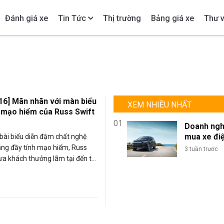
Đánh giá xe
Tin Tức
Thị trường
Bảng giá xe
Thư v
16] Mãn nhãn với màn biểu
XEM NHIỀU NHẤT
ô mạo hiểm của Russ Swift
01
Doanh ngh
mua xe đi
bài biểu diễn đậm chất nghệ
lượng lớn: 
ũng đầy tính mạo hiểm, Russ
3 tuần trước
sao BYD là
ưa khách thưởng lãm tại đến từ
chọn tối ư
y đến bất ngờ khác.
đội xe kin
doanh?