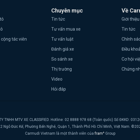
Chuyên mục
Về Car
tô
Tin tức
Giới thiệu
tô
Tư vấn mua xe
Tin tức
 cộng tác viên
Tư vấn luật
Chính sá
Đánh giá xe
Điều kho
So sánh xe
Cơ hội vi
Thị trường
Chứng n
Video
Hỏi đáp
Y TNHH MTV XE CLASSIFIED. Hotline: 02 8888 978 68 (Toàn quốc) Số ĐKKD: 031
t, 2 Ngô Đức Kế, Phường Bến Nghé, Quận 1, Thành Phố Hồ Chí Minh, Việt Nam. ©20
Carmudi Vietnam là một thành viên của
fram^
Group