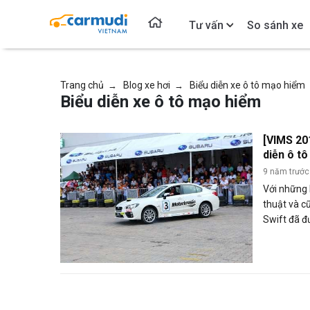
Tư vấn
So sánh xe
Trang chủ
Blog xe hơi
Biểu diễn xe ô tô mạo hiểm
→
→
Biểu diễn xe ô tô mạo hiểm
[VIMS 20
diễn ô t
9 năm trước
Với những 
thuật và c
Swift đã đ
bất ngờ nà