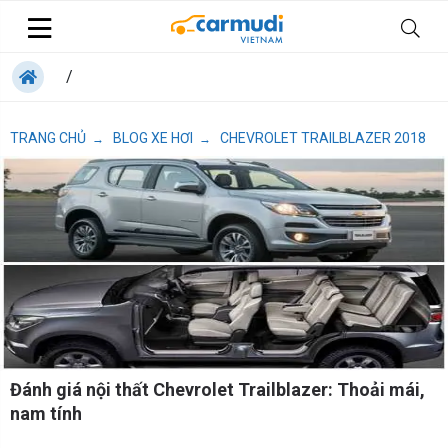
/
TRANG CHỦ
BLOG XE HƠI
CHEVROLET TRAILBLAZER 2018
→
→
Đánh giá nội thất Chevrolet Trailblazer: Thoải mái,
nam tính