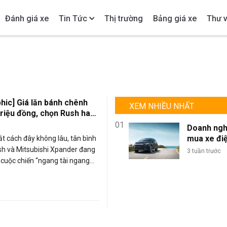
Đánh giá xe
Tin Tức
Thị trường
Bảng giá xe
Thư v
phic] Giá lăn bánh chênh
XEM NHIỀU NHẤT
triệu đồng, chọn Rush hay
01
Doanh ngh
mua xe đi
t cách đây không lâu, tân bình
lượng lớn: 
h và Mitsubishi Xpander đang
3 tuần trước
sao BYD là
 cuộc chiến “ngang tài ngang
chọn tối ư
ân khúc MPV cỡ nhỏ. Cùng nhập
đội xe kin
donesia, Rush hay Xpander có
doanh?
nh cao hơn, nên chọn Rush hay