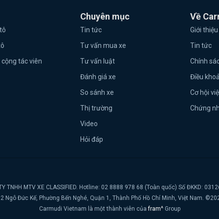
Chuyên mục
Về Car
tô
Tin tức
Giới thiệu
tô
Tư vấn mua xe
Tin tức
 cộng tác viên
Tư vấn luật
Chính sá
Đánh giá xe
Điều kho
So sánh xe
Cơ hội vi
Thị trường
Chứng n
Video
Hỏi đáp
Y TNHH MTV XE CLASSIFIED. Hotline: 02 8888 978 68 (Toàn quốc) Số ĐKKD: 031
t, 2 Ngô Đức Kế, Phường Bến Nghé, Quận 1, Thành Phố Hồ Chí Minh, Việt Nam. ©20
Carmudi Vietnam là một thành viên của
fram^
Group