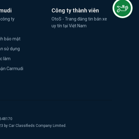
mudi
Công ty thành viên
 công ty
OtoS - Trang đăng tin bán xe
uy tín tại Việt Nam
ch bảo mật
ản sử dụng
ệc làm
hận Carmudi
2648170
23 by Car Classifieds Company Limited.