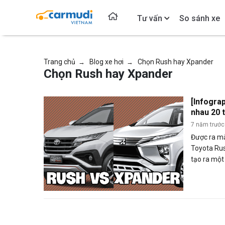
Tư vấn
So sánh xe
Trang chủ
Blog xe hơi
Chọn Rush hay Xpander
→
→
Chọn Rush hay Xpander
[Infogra
nhau 20 
Xpander
7 năm trước
Được ra mắ
Toyota Rus
tạo ra một
sức” ở ph
khẩu từ In
giá lăn bá
Xpander?