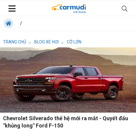
/
TRANG CHỦ
BLOG XE HƠI
CỠ LỚN
→
→
Chevrolet Silverado thế hệ mới ra mắt - Quyết đấu
"khủng long" Ford F-150