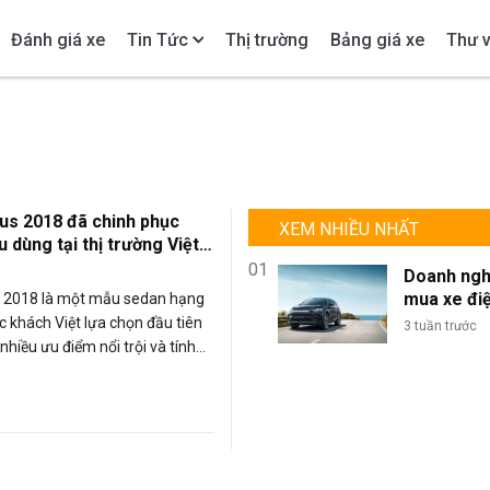
Đánh giá xe
Tin Tức
Thị trường
Bảng giá xe
Thư v
us 2018 đã chinh phục
XEM NHIỀU NHẤT
u dùng tại thị trường Việt
thế nào?
01
Doanh ngh
mua xe đi
s 2018 là một mẫu sedan hạng
lượng lớn: 
c khách Việt lựa chọn đầu tiên
3 tuần trước
sao BYD là
nhiều ưu điểm nổi trội và tính
chọn tối ư
 thể đáp ứng nhiều nhu cầu cho
đội xe kin
gia đình hay đi dã ngoại… , thế
doanh?
ô tô Ford Focus này vẫn còn
 chế nhất định.