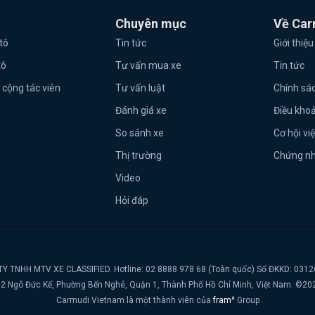
Chuyên mục
Về Car
tô
Tin tức
Giới thiệu
tô
Tư vấn mua xe
Tin tức
 cộng tác viên
Tư vấn luật
Chính sá
Đánh giá xe
Điều kho
So sánh xe
Cơ hội vi
Thị trường
Chứng n
Video
Hỏi đáp
Y TNHH MTV XE CLASSIFIED. Hotline: 02 8888 978 68 (Toàn quốc) Số ĐKKD: 031
t, 2 Ngô Đức Kế, Phường Bến Nghé, Quận 1, Thành Phố Hồ Chí Minh, Việt Nam. ©20
Carmudi Vietnam là một thành viên của
fram^
Group