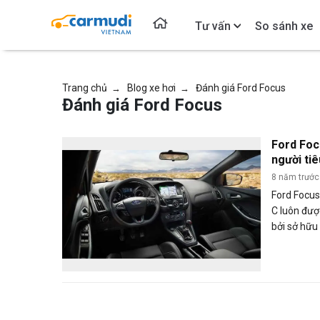
Tư vấn
So sánh xe
Trang chủ
Blog xe hơi
Đánh giá Ford Focus
→
→
Đánh giá Ford Focus
Ford Foc
người tiê
Nam như 
8 năm trước
Ford Focu
C luôn đượ
bởi sở hữu 
đa dụng có
công việc, 
nhưng mẫu 
một số hạn