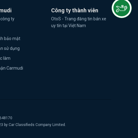
mudi
Công ty thành viên
 công ty
OtoS - Trang đăng tin bán xe
uy tín tại Việt Nam
ch bảo mật
ản sử dụng
ệc làm
hận Carmudi
2648170
23 by Car Classifieds Company Limited.