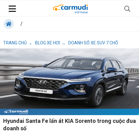
/
TRANG CHỦ
BLOG XE HƠI
DOANH SỐ XE SUV 7 CHỖ
→
→
Hyundai Santa Fe lấn át KIA Sorento trong cuộc đua
doanh số