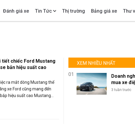
Đánh giá xe
Tin Tức
Thị trường
Bảng giá xe
Thư v
 tiết chiếc Ford Mustang
XEM NHIỀU NHẤT
se bản hiệu suất cao
01
Doanh ngh
mua xe đi
iệc ra mắt dòng Mustang thế
lượng lớn: 
hãng xe Ford cũng mang đến
3 tuần trước
sao BYD là
 bắp hiệu suất cao Mustang
chọn tối ư
.
đội xe kin
doanh?