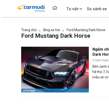
Tư vấn
So sánh xe
Trang chủ
Blog xe hơi
Ford Mustang Dark Horse
→
→
Ford Mustang Dark Horse
Ngắm chi
Dark Hor
3 năm trước
Bên cạnh v
hệ thứ 7, 
mẫu xe cơ
Dark Horse