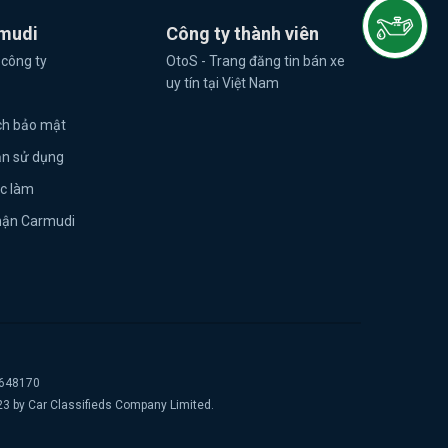
mudi
Công ty thành viên
 công ty
OtoS - Trang đăng tin bán xe
uy tín tại Việt Nam
ch bảo mật
ản sử dụng
ệc làm
hận Carmudi
2648170
23 by Car Classifieds Company Limited.