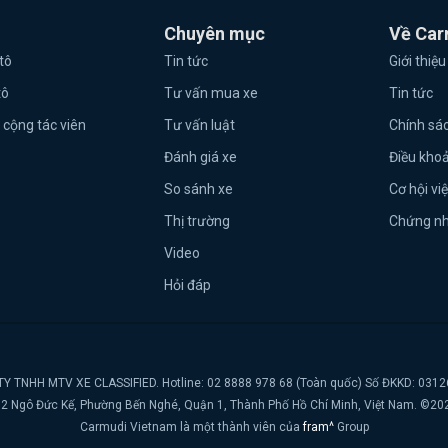
Chuyên mục
Về Car
tô
Tin tức
Giới thiệu
tô
Tư vấn mua xe
Tin tức
 cộng tác viên
Tư vấn luật
Chính sá
Đánh giá xe
Điều kho
So sánh xe
Cơ hội vi
Thị trường
Chứng n
Video
Hỏi đáp
Y TNHH MTV XE CLASSIFIED. Hotline: 02 8888 978 68 (Toàn quốc) Số ĐKKD: 031
t, 2 Ngô Đức Kế, Phường Bến Nghé, Quận 1, Thành Phố Hồ Chí Minh, Việt Nam. ©20
Carmudi Vietnam là một thành viên của
fram^
Group