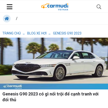
/
TRANG CHỦ
BLOG XE HƠI
GENESIS G90 2023
→
→
Genesis G90 2023 có gì nổi trội để cạnh tranh với
đối thủ