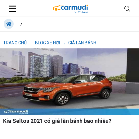
/
TRANG CHỦ
BLOG XE HƠI
GIÁ LĂN BÁNH
→
→
Kia Seltos 2021 có giá lăn bánh bao nhiêu?