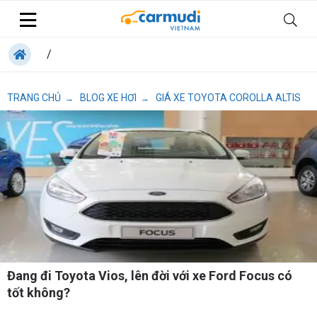
/
TRANG CHỦ
BLOG XE HƠI
GIÁ XE TOYOTA COROLLA ALTIS
→
→
Đang đi Toyota Vios, lên đời với xe Ford Focus có
tốt không?