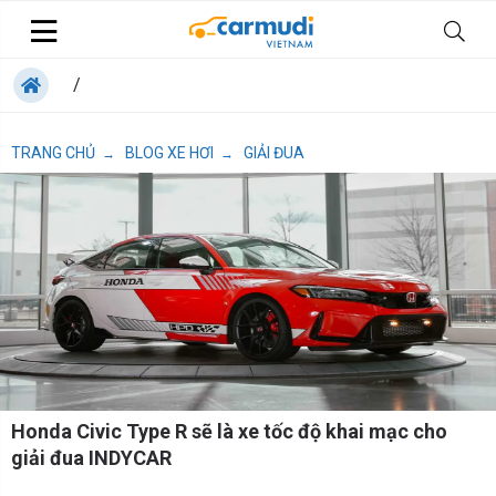
/
TRANG CHỦ
BLOG XE HƠI
GIẢI ĐUA
→
→
Honda Civic Type R sẽ là xe tốc độ khai mạc cho
giải đua INDYCAR