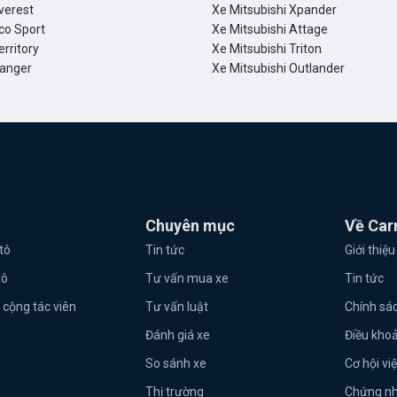
verest
Xe Mitsubishi Xpander
co Sport
Xe Mitsubishi Attage
erritory
Xe Mitsubishi Triton
Ranger
Xe Mitsubishi Outlander
Chuyên mục
Về Car
tô
Tin tức
Giới thiệu
tô
Tư vấn mua xe
Tin tức
 cộng tác viên
Tư vấn luật
Chính sá
Đánh giá xe
Điều kho
So sánh xe
Cơ hội vi
Thị trường
Chứng n