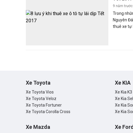
9 năm trước
Trong nhữn
Nguyên Đán
thuê xe tự 
nhu cầu đi
Tết mới cần
thuận tiện,
bãi đỗ xe v
đang có dự
xuân về qu
lời khuyên
chuyến đi 
Xe Toyota
Xe KIA
đền bù khô
Xe Toyota Vios
Xe Kia K3
Xe Toyota Veloz
Xe Kia Se
Xe Toyota Fortuner
Xe Kia So
Xe Toyota Corolla Cross
Xe Kia So
Xe Mazda
Xe For