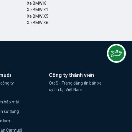
Xe BMW i8
Xe BMW X1
Xe BMW X5
Xe BMW X6
mudi
Công ty thành viên
 công ty
OtoS - Trang đăng tin bán xe
uy tín tại Việt Nam
ch bảo mật
ản sử dụng
ệc làm
hận Carmudi