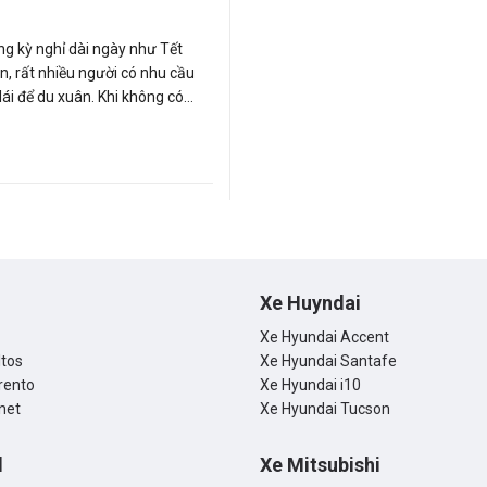
g kỳ nghỉ dài ngày như Tết
, rất nhiều người có nhu cầu
lái để du xuân. Khi không có
 xe hàng ngày mà chỉ đến dịp lễ,
 đến xe thì thuê xe tự lái sẽ
 đồng thời không phải lo lắng về
à các chi phí khác. Nếu bạn
 định thuê xe cho gia đình du
ê ăn Tết, hãy tham khảo những
 sau đây từ Carmudi để có
an toàn và tránh được những
Xe Huyndai
ng thỏa đáng khi trả xe.
Xe Hyundai Accent
ltos
Xe Hyundai Santafe
rento
Xe Hyundai i10
net
Xe Hyundai Tucson
d
Xe Mitsubishi