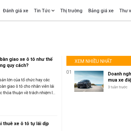
Đánh giá xe
Tin Tức
Thị trường
Bảng giá xe
Thư v
bàn giao xe ô tô như thế
XEM NHIỀU NHẤT
úng quy cách?
01
Doanh ngh
mua xe đi
 sản lớn của tổ chức hay các
lượng lớn: 
bàn giao ô tô cho nhân viên lái
3 tuần trước
sao BYD là
ác thỏa thuận về trách nhiệm là
chọn tối ư
iết theo quy định của pháp luật.
đội xe kin
doanh?
i thuê xe ô tô tự lái dịp