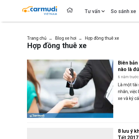
Tư vấn
So sánh xe
Trang chủ
Blog xe hơi
Hợp đồng thuê xe
→
→
Hợp đồng thuê xe
Biên bản 
nào là đ
6 năm trước
Là một tài
nhân, việc 
xe và ký c
điều cần th
8 lưu ý kh
Tết 2017