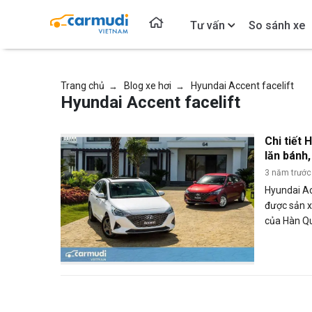
Tư vấn
So sánh xe
Trang chủ
Blog xe hơi
Hyundai Accent facelift
→
→
Hyundai Accent facelift
Chi tiết 
lăn bánh
vận hành
3 năm trước
Hyundai A
được sản x
của Hàn Qu
với những s
cụm lưới t
pha được l
viết đánh g
lăn bánh c