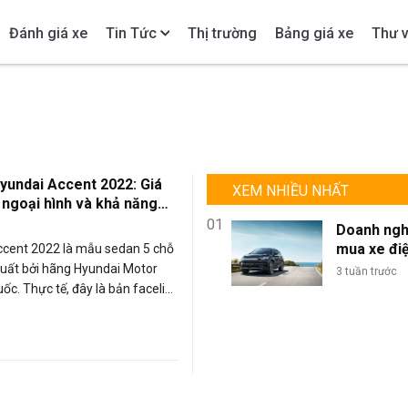
Đánh giá xe
Tin Tức
Thị trường
Bảng giá xe
Thư v
Hyundai Accent 2022: Giá
XEM NHIỀU NHẤT
, ngoại hình và khả năng
01
Doanh ngh
mua xe đi
ccent 2022 là mẫu sedan 5 chỗ
lượng lớn: 
uất bởi hãng Hyundai Motor
3 tuần trước
sao BYD là
ốc. Thực tế, đây là bản facelift
chọn tối ư
ự thay đổi về ngoại thất với
đội xe kin
ản nhiệt hình thang ngược, đèn
doanh?
àm mới. Mời bạn tham khảo bài
iá chi tiết nội ngoại thất và giá
ủa Accent 2022, để cùng tìm