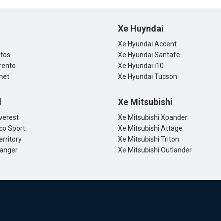
ây có phải là mẫu xe đáng mua
tại không nhé!
Xe Huyndai
Xe Hyundai Accent
ltos
Xe Hyundai Santafe
rento
Xe Hyundai i10
net
Xe Hyundai Tucson
d
Xe Mitsubishi
verest
Xe Mitsubishi Xpander
co Sport
Xe Mitsubishi Attage
erritory
Xe Mitsubishi Triton
Ranger
Xe Mitsubishi Outlander