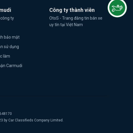
mudi
Công ty thành viên
 công ty
OtoS - Trang đăng tin bán xe
uy tín tại Việt Nam
ch bảo mật
ản sử dụng
ệc làm
hận Carmudi
2648170
23 by Car Classifieds Company Limited.