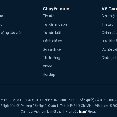
Chuyên mục
Về Car
tô
Tin tức
Giới thiệu
tô
Tư vấn mua xe
Tin tức
 cộng tác viên
Tư vấn luật
Chính sá
Đánh giá xe
Điều kho
So sánh xe
Cơ hội vi
Thị trường
Chứng n
Video
Hỏi đáp
Y TNHH MTV XE CLASSIFIED. Hotline: 02 8888 978 68 (Toàn quốc) Số ĐKKD: 031
t, 2 Ngô Đức Kế, Phường Bến Nghé, Quận 1, Thành Phố Hồ Chí Minh, Việt Nam. ©20
Carmudi Vietnam là một thành viên của
fram^
Group