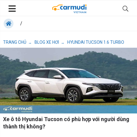
/
TRANG CHỦ
BLOG XE HƠI
HYUNDAI TUCSON 1.6 TURBO
→
→
Xe ô tô Hyundai Tucson có phù hợp với người dùng
thành thị không?